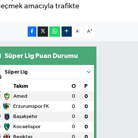
 geçmek amacıyla trafikte
-
+
A
A
Süper Lig Puan Durumu
Süper Lig
#
Takım
O
P
1
Amed
0
0
2
Erzurumspor FK
0
0
3
Başakşehir
0
0
4
Kocaelispor
0
0
5
Beşiktaş
0
0