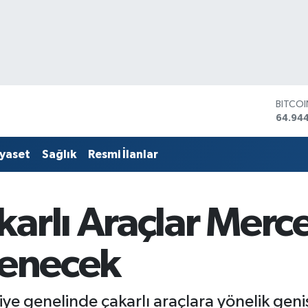
DOLA
47,74
EURO
55,25
iyaset
Sağlık
Resmi İlanlar
STERLİ
64,481
GRAM 
6660.
arlı Araçlar Merce
BİST1
13.779
BITCO
lenecek
64.94
ye genelinde çakarlı araçlara yönelik gen