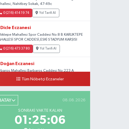
hallesi, Nahitbey Sokak, 47-49c
0 (216) 414 19 74
Yol Tarifi Al
Dicle Eczanesi
rlıktepe Mahallesi Spor Caddesi No:8 B KARLIKTEPE
HALLESİ SPOR CADDESİ,ESKİ STADYUM KARŞISI
0 (216) 473 37 80
Yol Tarifi Al
Doğan Eczanesi
rbaros Mahallesi Barbaros Caddesi No:223 A
ladium AVM aşağısı, Mersinli Ciğerci Apo ve 32.
Tüm Nöbetçi Eczaneler
ter arası
0 (216) 315 64 48
Yol Tarifi Al
HATAY
08.08.2026
Mali Eczanesi
SONRAKI VAKTE KALAN
rkez Mahallesi Tüloğlu Sokak No:4 A
01:25:05
ŞİTPAŞACADDESİ QNB BANK SOKAĞI REŞİTPAŞA
NİZKÖŞKLER SAĞLIK OCAĞI KARŞISI