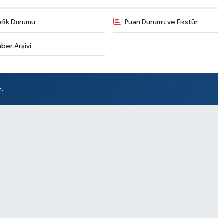
İs
afik Durumu
Puan Durumu ve Fikstür
ber Arşivi
Ak
So
r.
At
DÖ
SA
Sü