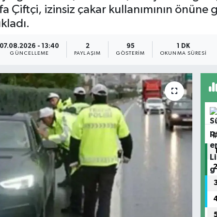
afa Çiftçi, izinsiz çakar kullanımının önüne
ıkladı.
07.08.2026 - 13:40
2
95
1 DK
GÜNCELLEME
PAYLAŞIM
GÖSTERIM
OKUNMA SÜRESI