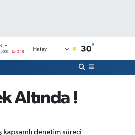
°
R
30
Hatay
36
%0.18
10
%0.32
N
1
%0.38
ALTIN
55
%0.03
k Altında !
00
%-14
IN
4,08
%-0.18
iş kapsamlı denetim süreci