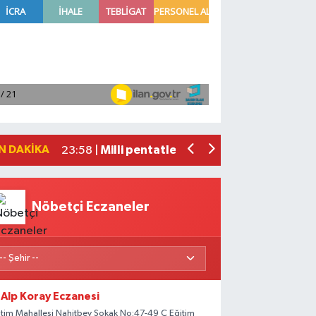
Adana'da helikopter destekli 'huzur v
01:06 |
Mersin'de uyuşturucu operasyonunda 1
00:39 |
Adana'da silahlı saldırıda 3 kişi yaral
00:05 |
Fransa'dan iade edilen tarihi eserler 
23:59 |
N DAKIKA
Milli pentatletler Kıvanç Taşyaran ve
23:58 |
Nöbetçi Eczaneler
Alp Koray Eczanesi
itim Mahallesi Nahitbey Sokak No:47-49 C Eğitim