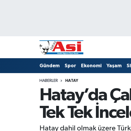
Asayiş
Hava Durumu
Dünya
Trafik Durumu
Eğitim
Süper Lig Puan Durumu ve Fikstür
Gündem
Spor
Ekonomi
Yaşam
S
Ekonomi
Tüm Manşetler
HABERLER
HATAY
Gündem
Son Dakika Haberleri
Hatay’da Çak
Magazin
Haber Arşivi
Tek Tek İnce
Sağlık
Siyaset
Hatay dahil olmak üzere Türki