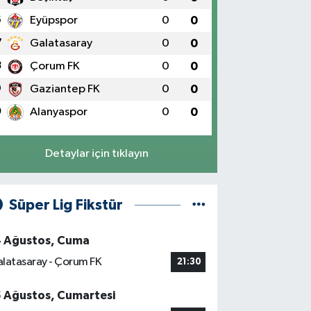
6
Eyüpspor
0
0
7
Galatasaray
0
0
8
Çorum FK
0
0
9
Gaziantep FK
0
0
0
Alanyaspor
0
0
Detaylar için tıklayın
Süper Lig Fikstür
4 Ağustos, Cuma
latasaray - Çorum FK
21:30
5 Ağustos, Cumartesi