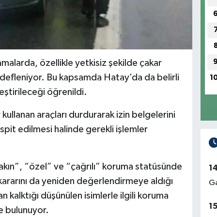
malarda, özellikle yetkisiz şekilde çakar
hedefleniyor. Bu kapsamda Hatay’da da belirli
1
eştirileceği öğrenildi.
 kullanan araçları durdurarak izin belgelerini
pit edilmesi halinde gerekli işlemler
yakın”, “özel” ve “çağrılı” koruma statüsünde
1
kararını da yeniden değerlendirmeye aldığı
Ga
n kalktığı düşünülen isimlerle ilgili koruma
1
e bulunuyor.