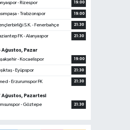
nyaspor - Rizespor
19:00
sımpaşa - Trabzonspor
19:00
nçlerbirliği S.K. - Fenerbahçe
21:30
ziantep FK - Alanyaspor
21:30
6 Ağustos, Pazar
şakşehir - Kocaelispor
19:00
şiktaş - Eyüpspor
21:30
ed - Erzurumspor FK
21:30
7 Ağustos, Pazartesi
msunspor - Göztepe
21:30