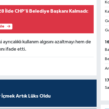
Ko
28 İlde CHP’li Belediye Başkanı Kalmadı:
Ka
Ge
üle
Ga
i ayrıcalıklı kullanım algısını azaltmayı hem de
1
ı ifade etti.
Ba
Be
Am
1
Sa
 İçmek Artık Lüks Oldu