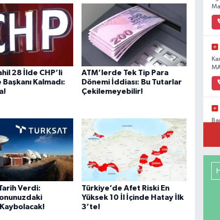
Ma
Ka
MA
hil 28 İlde CHP’li
ATM’lerde Tek Tip Para
 Başkanı Kalmadı:
Dönemi İddiası: Bu Tutarlar
a!
Çekilemeyebilir!
Ba
Pa
No
Tarih Verdi:
Türkiye’de Afet Riski En
Me
yonunuzdaki
Yüksek 10 İl İçinde Hatay İlk
RE
 Kaybolacak!
3’te!
DE