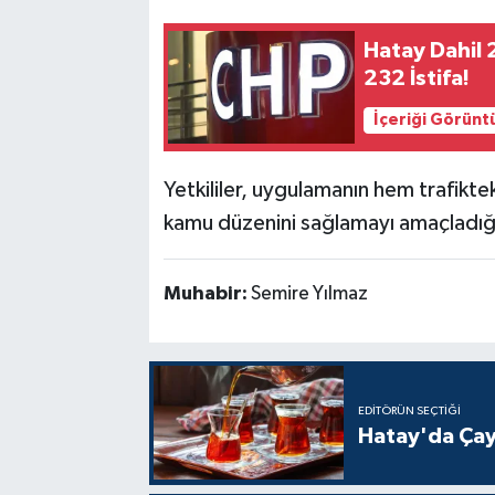
Hatay Dahil 
232 İstifa!
İçeriği Görünt
Yetkililer, uygulamanın hem trafiktek
kamu düzenini sağlamayı amaçladığın
Muhabir:
Semire Yılmaz
EDITÖRÜN SEÇTIĞI
Hatay'da Çay