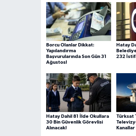
Borcu Olanlar Dikkat:
Hatay Da
Yapılandırma
Belediye
Başvurularında Son Gün 31
232 İstif
Ağustos!
Hatay Dahil 81 İlde Okullara
Türksat 
30 Bin Güvenlik Görevlisi
Televiz
Alınacak!
Kanallar