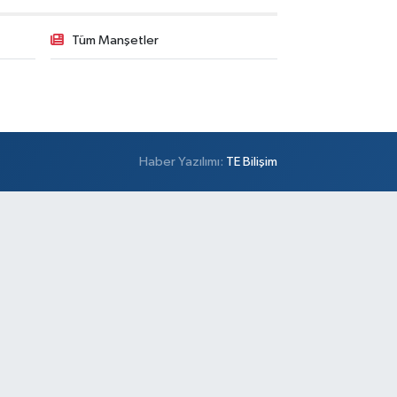
lambey Mahallesi Bestekar Nihat İncekara Sok. 5 B
Tüm Manşetler
0 (501) 100 74 63
Yol Tarifi Al
Alper Eczanesi
şemsettin Mahallesi Petrol Yolu Caddesi Birgül
kak,No:34 A
0 (532) 137 55 01
Yol Tarifi Al
Haber Yazılımı:
TE Bilişim
Metro Atakent Eczanesi
akent Mahallesi Reşitpaşa Caddesi 73 D ATAKENT
NERCİ CELAL USTA VE ZİGANA DÜĞÜN
LONUNUN YANI
0 (216) 461 51 71
Yol Tarifi Al
Sezgin Eczanesi
mer Mahallesi Prof. Turan Güneş Caddesi 57 AA
0 (506) 740 60 23
Yol Tarifi Al