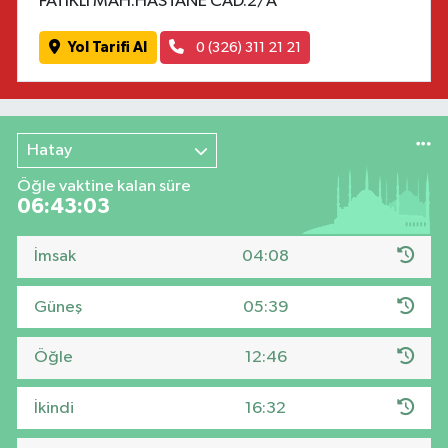
FATİKLİ MAH.HASTANE CAD.2/A
Yol Tarifi Al
0 (326) 311 21 21
Hatay
Öğle vaktine kalan süre
06:43:03
İmsak
04:08
Güneş
05:39
Öğle
12:46
İkindi
16:32