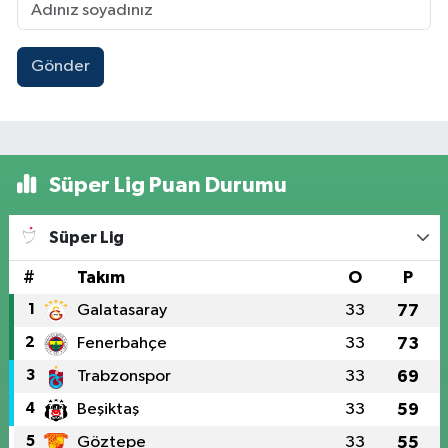
Gönder
Süper Lig Puan Durumu
Süper Lig
#
Takım
O
P
1
Galatasaray
33
77
2
Fenerbahçe
33
73
3
Trabzonspor
33
69
4
Beşiktaş
33
59
5
Göztepe
33
55