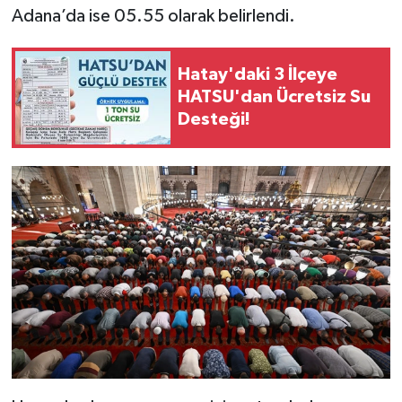
Adana’da ise 05.55 olarak belirlendi.
Hatay'daki 3 İlçeye
HATSU'dan Ücretsiz Su
Desteği!