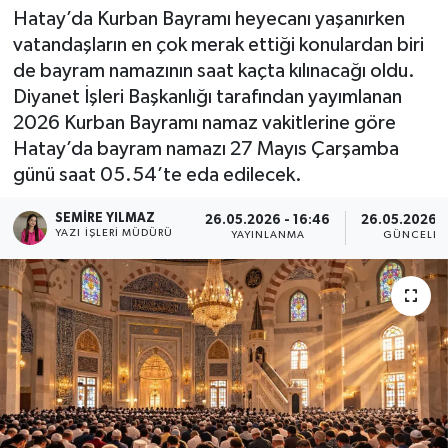
Hatay’da Kurban Bayramı heyecanı yaşanırken
Spor
vatandaşların en çok merak ettiği konulardan biri
de bayram namazının saat kaçta kılınacağı oldu.
Teknoloji
Diyanet İşleri Başkanlığı tarafından yayımlanan
2026 Kurban Bayramı namaz vakitlerine göre
Yaşam
Hatay’da bayram namazı 27 Mayıs Çarşamba
günü saat 05.54’te eda edilecek.
SEMIRE YILMAZ
26.05.2026 - 16:46
26.05.2026 -
YAZI İŞLERI MÜDÜRÜ
YAYINLANMA
GÜNCELLE