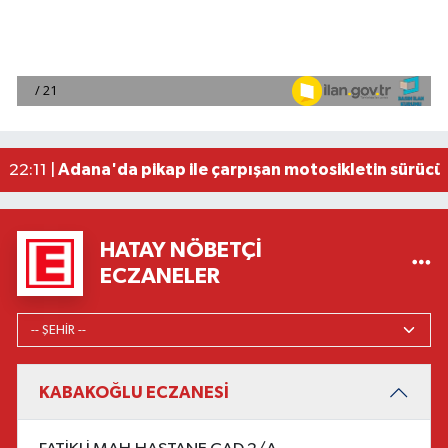
Fenerbahçe, avantaj elde etti
23:49 |
Hataylıların Beklediği Haber Geldi: TOKİ Konut 
22:58 |
Antalya'da 89 yaşındaki kişi evinde ölü bulundu
22:47 |
Adana'da otomobil ile çarpışan motosikletin sü
22:23 |
Adana'da pikap ile çarpışan motosikletin sürücü
22:11 |
HATAY NÖBETÇI
ECZANELER
KABAKOĞLU ECZANESİ