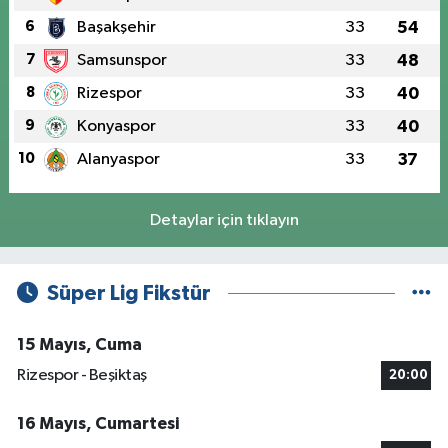
6
Başakşehir
33
54
7
Samsunspor
33
48
8
Rizespor
33
40
9
Konyaspor
33
40
10
Alanyaspor
33
37
Detaylar için tıklayın
Süper Lig Fikstür
15 Mayıs, Cuma
Rizespor - Beşiktaş
20:00
16 Mayıs, Cumartesi