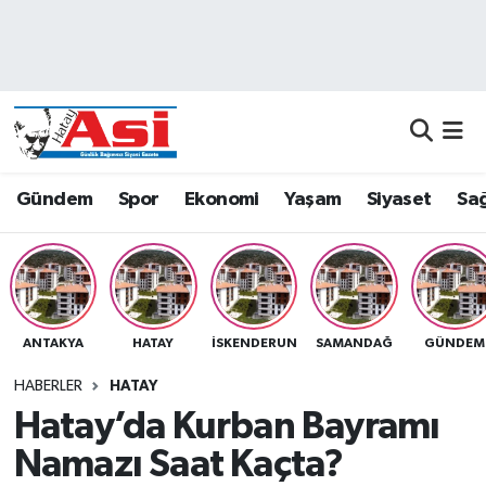
Asayiş
Nöbetçi Eczaneler
Dünya
Hava Durumu
Eğitim
Namaz Vakitleri
Gündem
Spor
Ekonomi
Yaşam
Siyaset
Sağ
Ekonomi
Trafik Durumu
Gündem
Süper Lig Puan Durumu ve Fikstür
ANTAKYA
HATAY
İSKENDERUN
SAMANDAĞ
GÜNDEM
Magazin
Tüm Manşetler
HABERLER
HATAY
Sağlık
Son Dakika Haberleri
Hatay’da Kurban Bayramı
Namazı Saat Kaçta?
Siyaset
Haber Arşivi