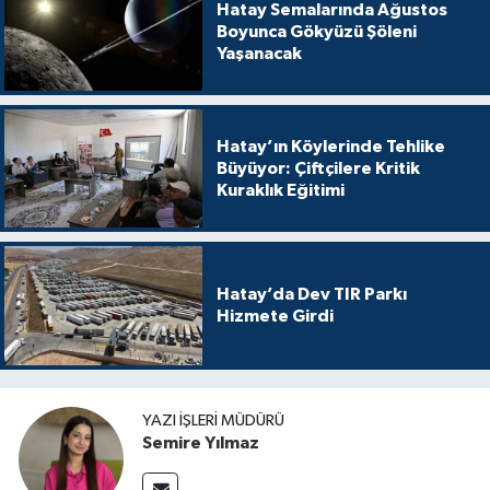
Hatay Semalarında Ağustos
Boyunca Gökyüzü Şöleni
Yaşanacak
Hatay’ın Köylerinde Tehlike
Büyüyor: Çiftçilere Kritik
Kuraklık Eğitimi
Hatay’da Dev TIR Parkı
Hizmete Girdi
YAZI İŞLERI MÜDÜRÜ
Semire Yılmaz