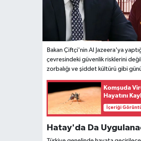
Bakan Çiftçi'nin Al Jazeera'ya yaptı
çevresindeki güvenlik risklerini deği
zorbalığı ve şiddet kültürü gibi gü
Komşuda Virüs
Hayatını Kay
İçeriği Görünt
Hatay'da Da Uygulana
Türkiye genelinde hayata geçirilec