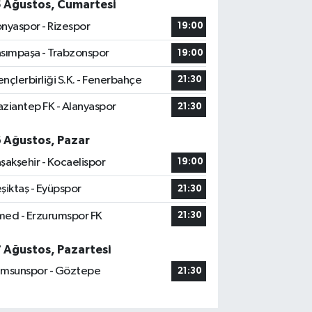
5 Ağustos, Cumartesi
nyaspor - Rizespor
19:00
sımpaşa - Trabzonspor
19:00
nçlerbirliği S.K. - Fenerbahçe
21:30
ziantep FK - Alanyaspor
21:30
6 Ağustos, Pazar
şakşehir - Kocaelispor
19:00
şiktaş - Eyüpspor
21:30
ed - Erzurumspor FK
21:30
7 Ağustos, Pazartesi
msunspor - Göztepe
21:30