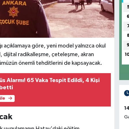
ğı açıklamaya göre, yeni model yalnızca okul
l, dijital radikalleşme, çeteleşme, akran
1
nümüzün önemli tehditlerini de kapsayacak.
 Alarmı! 65 Vaka Tespit Edildi, 4 Kişi
betti
üle
1
cak
Ga
ek uygulamanın Hatay'daki eğitim