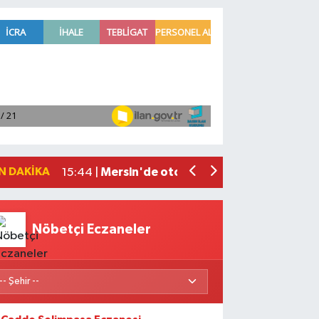
Hatay'da TOKİ Sosyal Konut Anahtarları
16:27 |
Antalya Büyükşehir Belediyesi yangınd
16:05 |
İletişim Başkanı Duran'dan 'Mekke Ort
15:55 |
Hafta sonu yurdun büyük bölümünde sı
15:51 |
N DAKIKA
Mersin'de otomobil ile çarpışan elektri
15:44 |
Nöbetçi Eczaneler