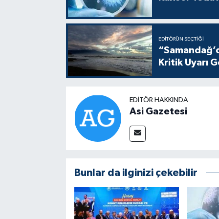
EDITÖRÜN SEÇTIĞI
“Samandağ’da
Kritik Uyarı G
EDITÖR HAKKINDA
Asi Gazetesi
Bunlar da ilginizi çekebilir