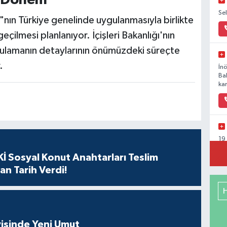
Se
"nın Türkiye genelinde uygulanmasıyla birlikte
çilmesi planlanıyor. İçişleri Bakanlığı'nın
lamanın detaylarının önümüzdeki süreçte
.
İn
Ba
kar
19
Ka
İ Sosyal Konut Anahtarları Teslim
an Tarih Verdi!
Ya
Mu
Ca
isinde Yeni Umut