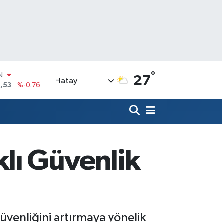
°
R
27
Hatay
69
%0.17
65
%0.01
N
7
%0.02
ALTIN
9
%2.12
lı Güvenlik
0
%64
IN
,53
%-0.76
güvenliğini artırmaya yönelik