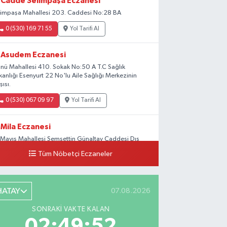
Cadde Selimpaşa Eczanesi
limpaşa Mahallesi 203. Caddesi No:28 BA
0 (530) 169 71 55
Yol Tarifi Al
Asudem Eczanesi
önü Mahallesi 410. Sokak No:50 A T.C Sağlık
kanlığı Esenyurt 22 No'lu Aile Sağlığı Merkezinin
şısı.
0 (530) 067 09 97
Yol Tarifi Al
Mila Eczanesi
 Mayıs Mahallesi Şemsettin Günaltay Caddesi Dış
pı No:168-170 G No:29
Tüm Nöbetçi Eczaneler
0 (216) 514 23 73
Yol Tarifi Al
Kasımpaşa Eczanesi
HATAY
07.08.2026
hya Kahya Mahallesi Kasımpaşa Bostanı Sokak 18A
SONRAKI VAKTE KALAN
tfak Ekipmanları Satan Dükkanların Olduğu
02:49:51
ddede Denizbank'ın Karşısı, Albaraka'nın