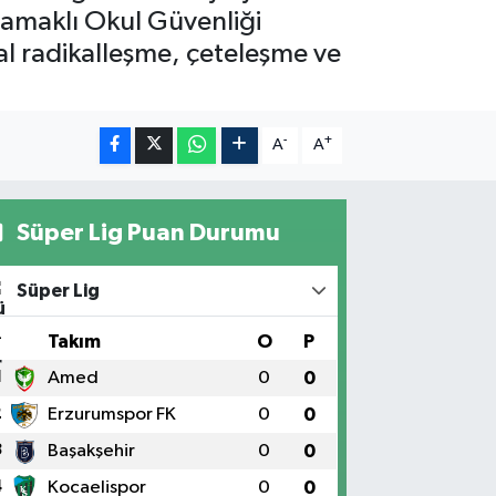
asamaklı Okul Güvenliği
tal radikalleşme, çeteleşme ve
-
+
A
A
Süper Lig Puan Durumu
Süper Lig
#
Takım
O
P
1
Amed
0
0
2
Erzurumspor FK
0
0
3
Başakşehir
0
0
4
Kocaelispor
0
0