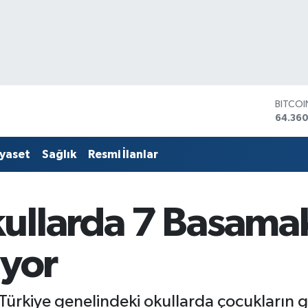
DOLA
47,70
EURO
55,02
iyaset
Sağlık
Resmi İlanlar
STERLİ
64,189
GRAM 
6618.4
ullarda 7 Basamak
BİST10
13.887
BITCO
ıyor
64.360
, Türkiye genelindeki okullarda çocukların 