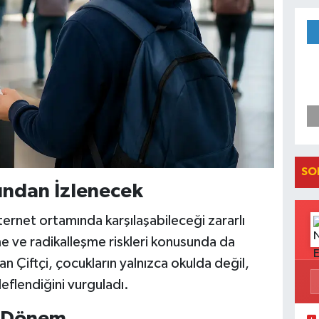
SO
kından İzlenecek
nternet ortamında karşılaşabileceği zararlı
şme ve radikalleşme riskleri konusunda da
an Çiftçi, çocukların yalnızca okulda değil,
eflendiğini vurguladı.
i Dönem