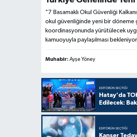
"7 Basamaklı Okul Güvenliği Kalkanı
okul güvenliğinde yeni bir döneme ge
koordinasyonunda yürütülecek uygu
kamuoyuyla paylaşılması bekleniyor
Muhabir:
Ayşe Yöney
EDITÖRÜN SEÇTIĞI
Hatay'da TOK
Edilecek: Bak
EDITÖRÜN SEÇTIĞI
Kanser Tedav