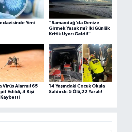
Ve
AŞ
edavisinde Yeni
“Samandağ’da Denize
Girmek Yasak mı? İki Günlük
Kritik Uyarı Geldi!”
Çe
No
Os
Virüs Alarmı! 65
14 Yaşındaki Çocuk Okula
Dur
it Edildi, 4 Kişi
Saldırdı: 5 Ölü,22 Yaralı!
kar
 Kaybetti
Akş
Ak