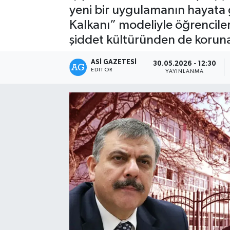
yeni bir uygulamanın hayata g
Spor
Kalkanı” modeliyle öğrencileri
şiddet kültüründen de koruna
Teknoloji
ASI GAZETESI
30.05.2026 - 12:30
Yaşam
EDITÖR
YAYINLANMA