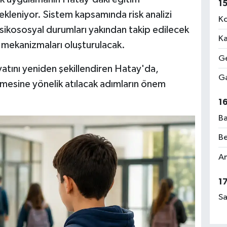
1
kleniyor. Sistem kapsamında risk analizi
Ko
psikososyal durumları yakından takip edilecek
Ka
rı mekanizmaları oluşturulacak.
Ge
atını yeniden şekillendiren Hatay'da,
Ga
ilmesine yönelik atılacak adımların önem
1
Ba
Be
Am
1
Sa