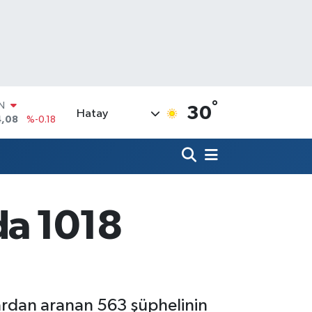
°
R
30
Hatay
36
%0.18
10
%0.32
N
1
%0.38
ALTIN
55
%0.03
da 1018
00
%-14
IN
4,08
%-0.18
çlardan aranan 563 şüphelinin