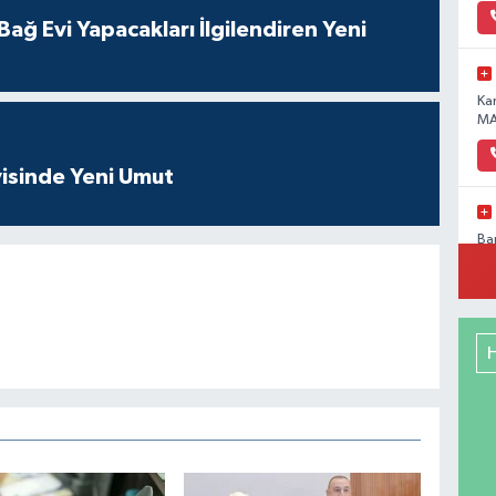
ağ Evi Yapacakları İlgilendiren Yeni
Ka
MA
isinde Yeni Umut
Ba
Pa
No
Me
RE
DE