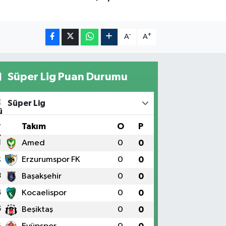
-
+
A
A
Süper Lig Puan Durumu
Süper Lig
#
Takım
O
P
1
Amed
0
0
2
Erzurumspor FK
0
0
3
Başakşehir
0
0
4
Kocaelispor
0
0
5
Beşiktaş
0
0
6