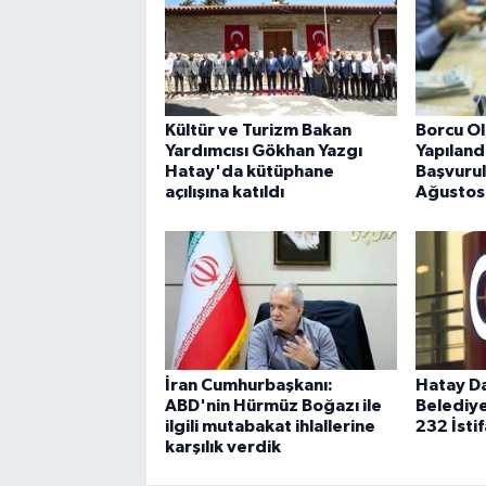
Kültür ve Turizm Bakan
Borcu Ol
Yardımcısı Gökhan Yazgı
Yapılan
Hatay'da kütüphane
Başvurul
açılışına katıldı
Ağustos
İran Cumhurbaşkanı:
Hatay Da
ABD'nin Hürmüz Boğazı ile
Belediye
ilgili mutabakat ihlallerine
232 İstif
karşılık verdik