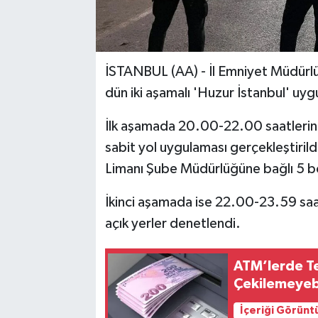
İSTANBUL (AA) - İl Emniyet Müdürl
dün iki aşamalı 'Huzur İstanbul' uyg
İlk aşamada 20.00-22.00 saatlerind
sabit yol uygulaması gerçekleştirild
Limanı Şube Müdürlüğüne bağlı 5 b
İkinci aşamada ise 22.00-23.59 saa
açık yerler denetlendi.
ATM’lerde Te
Çekilemeyebi
İçeriği Görünt