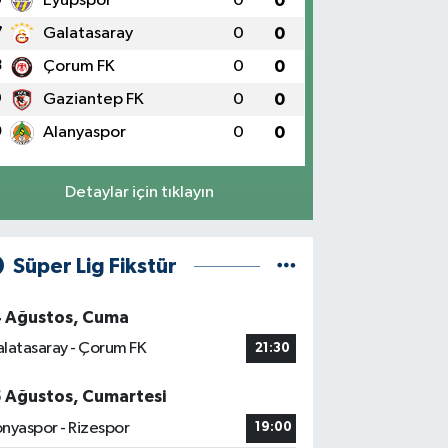
Eyüpspor
0
0
7
Galatasaray
0
0
8
Çorum FK
0
0
9
Gaziantep FK
0
0
0
Alanyaspor
0
0
Detaylar için tıklayın
Süper Lig Fikstür
4 Ağustos, Cuma
latasaray - Çorum FK
21:30
5 Ağustos, Cumartesi
nyaspor - Rizespor
19:00