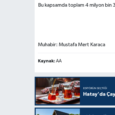
Bu kapsamda toplam 4 milyon bin 378 lira
Muhabir: Mustafa Mert Karaca
Kaynak:
AA
EDITÖRÜN SEÇTIĞI
Hatay'da Çay