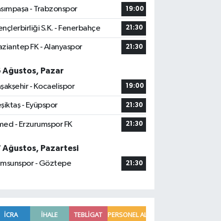
sımpaşa - Trabzonspor
19:00
nçlerbirliği S.K. - Fenerbahçe
21:30
ziantep FK - Alanyaspor
21:30
6 Ağustos, Pazar
şakşehir - Kocaelispor
19:00
şiktaş - Eyüpspor
21:30
ed - Erzurumspor FK
21:30
7 Ağustos, Pazartesi
msunspor - Göztepe
21:30