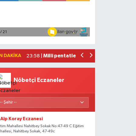
Adana'da helikopter destekli 'huzur v
01:06 |
Mersin'de uyuşturucu operasyonunda 1
00:39 |
Adana'da silahlı saldırıda 3 kişi yaral
00:05 |
Fransa'dan iade edilen tarihi eserler 
23:59 |
N DAKIKA
Milli pentatletler Kıvanç Taşyaran ve
23:58 |
Nöbetçi Eczaneler
Alp Koray Eczanesi
itim Mahallesi Nahitbey Sokak No:47-49 C Eğitim
hallesi, Nahitbey Sokak, 47-49c