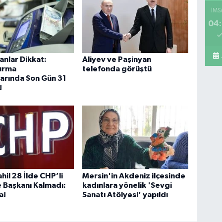
İMS
04:
Mi
A 
anlar Dikkat:
Aliyev ve Paşinyan
dırma
telefonda görüştü
arında Son Gün 31
Sa
!
Ko
ME
BE
CA
hil 28 İlde CHP’li
Mersin'in Akdeniz ilçesinde
 Başkanı Kalmadı:
kadınlara yönelik 'Sevgi
a!
Sanatı Atölyesi' yapıldı
İs