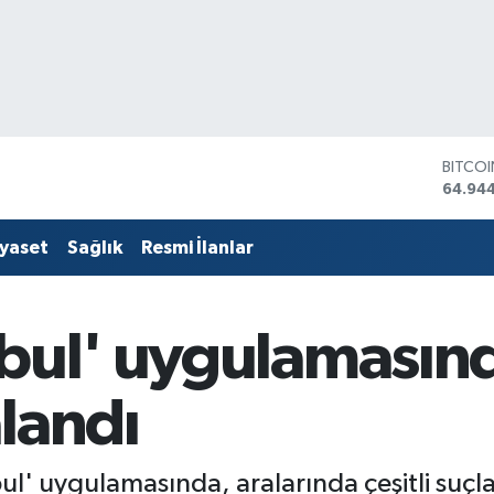
DOLA
47,74
EURO
55,25
iyaset
Sağlık
Resmi İlanlar
STERLİ
64,481
GRAM 
6660.
nbul' uygulamasın
BİST1
13.779
BITCO
landı
64.94
nbul' uygulamasında, aralarında çeşitli su