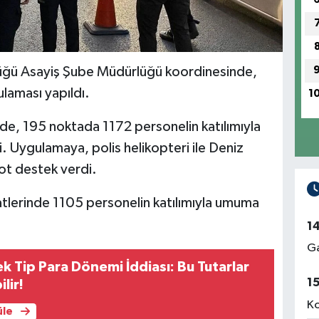
üğü Asayiş Şube Müdürlüğü koordinesinde,
ulaması yapıldı.
1
e, 195 noktada 1172 personelin katılımıyla
i. Uygulamaya, polis helikopteri ile Deniz
ot destek verdi.
tlerinde 1105 personelin katılımıyla umuma
1
Ga
k Tip Para Dönemi İddiası: Bu Tutarlar
1
lir!
Ko
üle