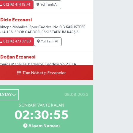
0 (216) 414 19 74
Yol Tarifi Al
Dicle Eczanesi
rlıktepe Mahallesi Spor Caddesi No:8 B KARLIKTEPE
HALLESİ SPOR CADDESİ,ESKİ STADYUM KARŞISI
0 (216) 473 37 80
Yol Tarifi Al
Doğan Eczanesi
rbaros Mahallesi Barbaros Caddesi No:223 A
ladium AVM aşağısı, Mersinli Ciğerci Apo ve 32.
Tüm Nöbetçi Eczaneler
ter arası
0 (216) 315 64 48
Yol Tarifi Al
HATAY
08.08.2026
Mali Eczanesi
SONRAKI VAKTE KALAN
rkez Mahallesi Tüloğlu Sokak No:4 A
02:30:54
ŞİTPAŞACADDESİ QNB BANK SOKAĞI REŞİTPAŞA
NİZKÖŞKLER SAĞLIK OCAĞI KARŞISI
Akşam Namazı
0 (532) 711 72 17
Yol Tarifi Al