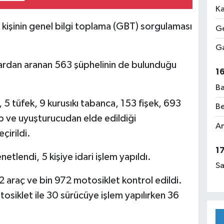
Ka
işinin genel bilgi toplama (GBT) sorgulaması
Ge
Ga
çlardan aranan 563 şüphelinin de bulunduğu
1
Ba
5 tüfek, 9 kurusıkı tabanca, 153 fişek, 693
Be
 ve uyuşturucudan elde edildiği
Am
çirildi.
1
etlendi, 5 kişiye idari işlem yapıldı.
Sa
2 araç ve bin 972 motosiklet kontrol edildi.
siklet ile 30 sürücüye işlem yapılırken 36