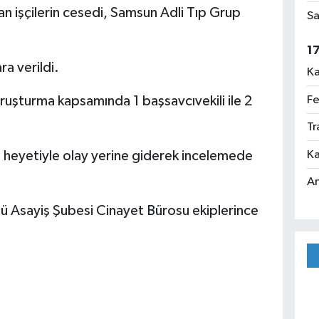
an işçilerin cesedi, Samsun Adli Tıp Grup
Sa
1
a verildi.
Ka
Fe
 soruşturma kapsamında 1 başsavcıvekili ile 2
Tr
Ka
kişi heyetiyle olay yerine giderek incelemede
An
ü Asayiş Şubesi Cinayet Bürosu ekiplerince