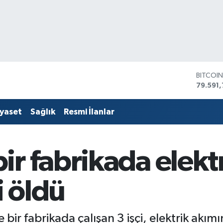
DOLAR
45,436
EURO
53,386
iyaset
Sağlık
Resmi İlanlar
STERLİ
61,603
G.ALTIN
6862,
r fabrikada elekt
BİST10
14.598
BITCOI
i öldü
79.591,
ir fabrikada çalışan 3 işçi, elektrik akımın