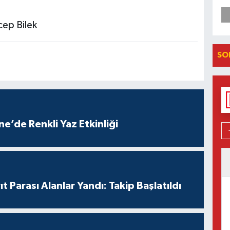
ep Bilek
SO
e’de Renkli Yaz Etkinliği
t Parası Alanlar Yandı: Takip Başlatıldı