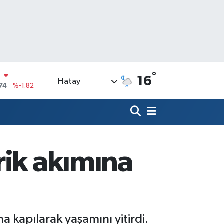
°
16
Hatay
20
%0.02
90
%0.19
N
80
%0.18
09000
%0.19
rik akımına
0
,00
%0
N
74
%-1.82
a kapılarak yaşamını yitirdi.