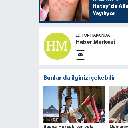
Hatay'da Aile
Yayılıyor
EDITÖR HAKKINDA
Haber Merkezi
Bunlar da ilginizi çekebilir
Bosna-Hersek'ten yola
Osmaniy