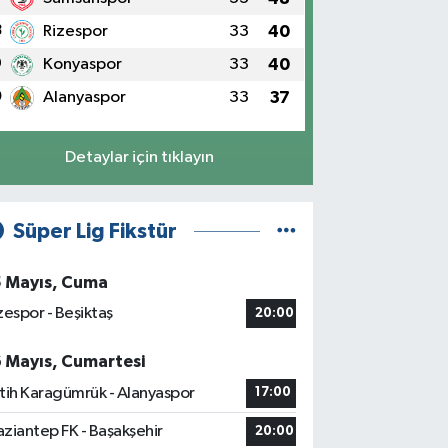
8
Rizespor
33
40
9
Konyaspor
33
40
0
Alanyaspor
33
37
Detaylar için tıklayın
Süper Lig Fikstür
5 Mayıs, Cuma
zespor - Beşiktaş
20:00
6 Mayıs, Cumartesi
tih Karagümrük - Alanyaspor
17:00
ziantep FK - Başakşehir
20:00