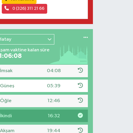
0 (326) 311 21 66
Hatay
şam vaktine kalan süre
1:06:07
İmsak
04:08
Güneş
05:39
Öğle
12:46
İkindi
16:32
Akşam
19:44