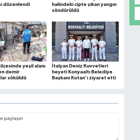
sı düzenlendi
halindeki cipte çıkan yangın
söndürüldü
ilçesinde yeşil alanı
İtalyan Deniz Kuvvetleri
en demir
heyeti Konyaaltı Belediye
lar söküldü
Başkanı Kotan'ı ziyaret etti