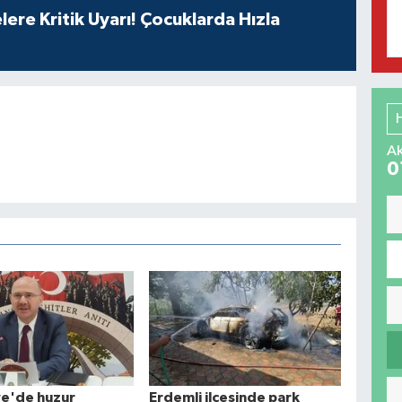
lere Kritik Uyarı! Çocuklarda Hızla
Ak
0
e'de huzur
Erdemli ilçesinde park