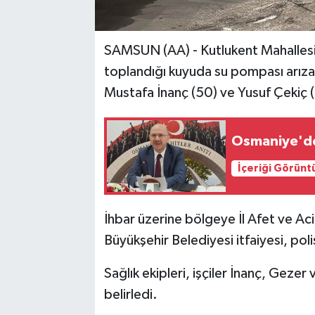
SAMSUN (AA) - Kutlukent Mahallesi'n
toplandığı kuyuda su pompası arızas
Mustafa İnanç (50) ve Yusuf Çekiç (4
Osmaniye'de
İçeriği Görünt
İhbar üzerine bölgeye İl Afet ve A
Büyükşehir Belediyesi itfaiyesi, polis
Sağlık ekipleri, işçiler İnanç, Gezer
belirledi.