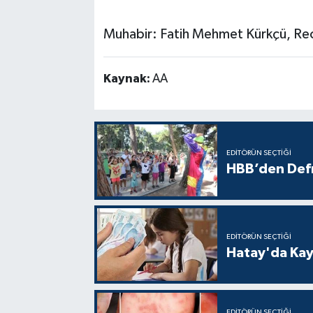
Muhabir: Fatih Mehmet Kürkçü, Rec
Kaynak:
AA
EDITÖRÜN SEÇTIĞI
HBB’den Defn
EDITÖRÜN SEÇTIĞI
Hatay'da Kayı
EDITÖRÜN SEÇTIĞI