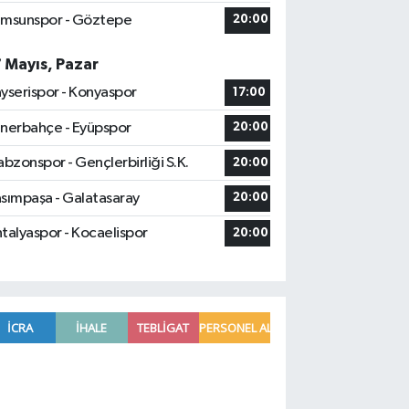
msunspor - Göztepe
20:00
7 Mayıs, Pazar
yserispor - Konyaspor
17:00
nerbahçe - Eyüpspor
20:00
abzonspor - Gençlerbirliği S.K.
20:00
sımpaşa - Galatasaray
20:00
talyaspor - Kocaelispor
20:00
Osmaniye'de huzur toplantısı düzenl