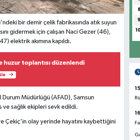
deki bir demir çelik fabrikasında atık suyun
1
ını gidermek için çalışan Naci Gezer (46),
7) elektrik akımına kapıldı.
 huzur toplantısı düzenlendi
üle
1
cil Durum Müdürlüğü (AFAD), Samsun
Ri
 ve sağlık ekipleri sevk edildi.
1
 ve Çekiç'in olay yerinde hayatını kaybettiğini
Fa
Ga