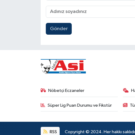
Gönder
Nöbetçi Eczaneler
H
Süper Lig Puan Durumu ve Fikstür
Tü
RSS
Copyright © 2024. Her hakkı saklıdı