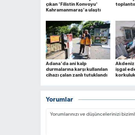
çıkan 'Filistin Konvoyu'
toplantı
Kahramanmaraş'a ulaştı
Adana'da ani kalp
Akdeniz 
durmalarına karşı kullanılan
işgal ed
cihazı çalan zanlı tutuklandı
korkuluk
Yorumlar