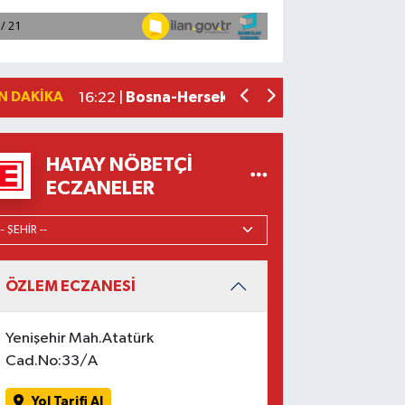
16:58 |
Adana'da ani kalp durmalarına karşı ku
16:48 |
Dörtyol'da Korkutan Yangın: Araçlar
16:42 |
Erdemli ilçesinde park halindeki cipte
16:40 |
N DAKIKA
Bosna-Hersek'ten yola çıkan 'Filistin
16:22 |
HATAY NÖBETÇI
ECZANELER
ÖZLEM ECZANESİ
Yenişehir Mah.Atatürk
Cad.No:33/A
Yol Tarifi Al