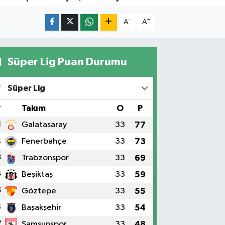
-
+
A
A
Süper Lig Puan Durumu
Süper Lig
#
Takım
O
P
1
Galatasaray
33
77
2
Fenerbahçe
33
73
3
Trabzonspor
33
69
4
Beşiktaş
33
59
5
Göztepe
33
55
6
Başakşehir
33
54
7
Samsunspor
33
48