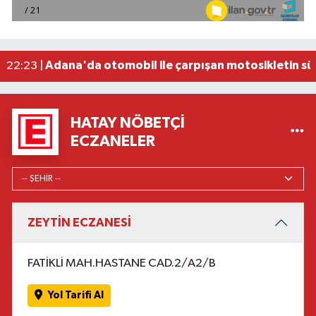
Fenerbahçe, avantaj elde etti
23:49 |
Hataylıların Beklediği Haber Geldi: TOKİ Konut 
22:58 |
Antalya'da 89 yaşındaki kişi evinde ölü bulundu
22:47 |
Adana'da otomobil ile çarpışan motosikletin sü
22:23 |
HATAY NÖBETÇI
ECZANELER
ZEYTİN ECZANESİ
FATİKLİ MAH.HASTANE CAD.2/A2/B
Yol Tarifi Al