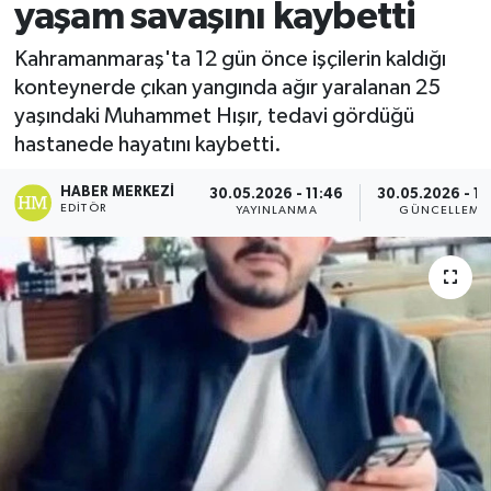
yaşam savaşını kaybetti
Spor
Kahramanmaraş'ta 12 gün önce işçilerin kaldığı
konteynerde çıkan yangında ağır yaralanan 25
Teknoloji
yaşındaki Muhammet Hışır, tedavi gördüğü
hastanede hayatını kaybetti.
Yaşam
HABER MERKEZI
30.05.2026 - 11:46
30.05.2026 - 12
EDITÖR
YAYINLANMA
GÜNCELLEME