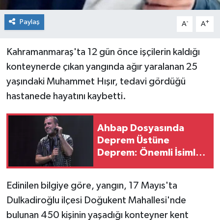
Paylaş
-
+
A
A
Kahramanmaraş'ta 12 gün önce işçilerin kaldığı
konteynerde çıkan yangında ağır yaralanan 25
yaşındaki Muhammet Hışır, tedavi gördüğü
hastanede hayatını kaybetti.
Ahbap Dosyasında
Deprem Üstüne
Deprem: Önemli İsimler
İfade Verecek!
Edinilen bilgiye göre, yangın, 17 Mayıs'ta
Dulkadiroğlu ilçesi Doğukent Mahallesi'nde
bulunan 450 kişinin yaşadığı konteyner kent