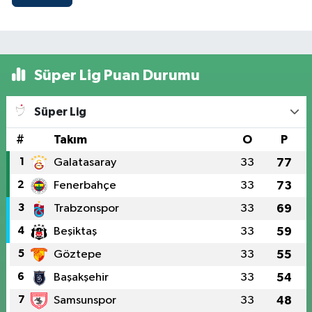
Süper Lig Puan Durumu
Süper Lig
#
Takım
O
P
1
Galatasaray
33
77
2
Fenerbahçe
33
73
3
Trabzonspor
33
69
4
Beşiktaş
33
59
5
Göztepe
33
55
6
Başakşehir
33
54
7
Samsunspor
33
48