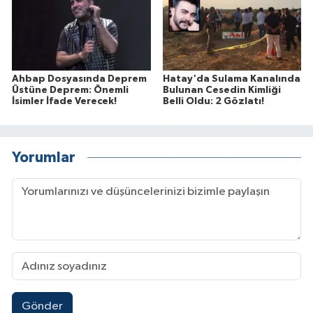
Ahbap Dosyasında Deprem
Hatay'da Sulama Kanalında
Üstüne Deprem: Önemli
Bulunan Cesedin Kimliği
İsimler İfade Verecek!
Belli Oldu: 2 Gözlatı!
Yorumlar
Gönder