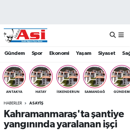
Asayiş
Nöbetçi Eczaneler
Dünya
Hava Durumu
Eğitim
Namaz Vakitleri
Gündem
Spor
Ekonomi
Yaşam
Siyaset
Sağ
Ekonomi
Trafik Durumu
Gündem
Süper Lig Puan Durumu ve Fikstür
ANTAKYA
HATAY
İSKENDERUN
SAMANDAĞ
GÜNDEM
Magazin
Tüm Manşetler
HABERLER
ASAYIŞ
Sağlık
Son Dakika Haberleri
Kahramanmaraş'ta şantiye
yangınında yaralanan işçi
Siyaset
Haber Arşivi