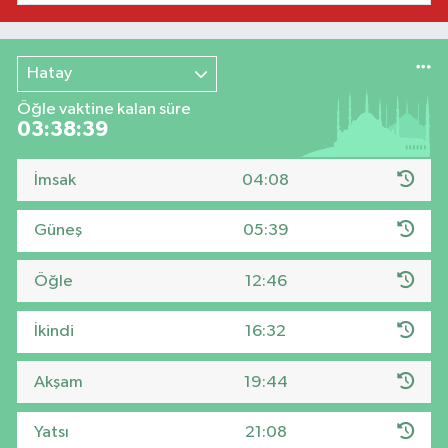
Hatay
Öğle vaktine kalan süre
03:38:38
İmsak
04:08
Güneş
05:39
Öğle
12:46
İkindi
16:32
Akşam
19:44
Yatsı
21:08