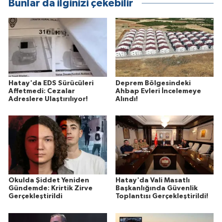
Bunlar da ilginizi çekebilir
Hatay'da EDS Sürücüleri
Deprem Bölgesindeki
Affetmedi: Cezalar
Ahbap Evleri İncelemeye
Adreslere Ulaştırılıyor!
Alındı!
Okulda Şiddet Yeniden
Hatay'da Vali Masatlı
Gündemde: Krirtik Zirve
Başkanlığında Güvenlik
Gerçekleştirildi
Toplantısı Gerçekleştirildi!