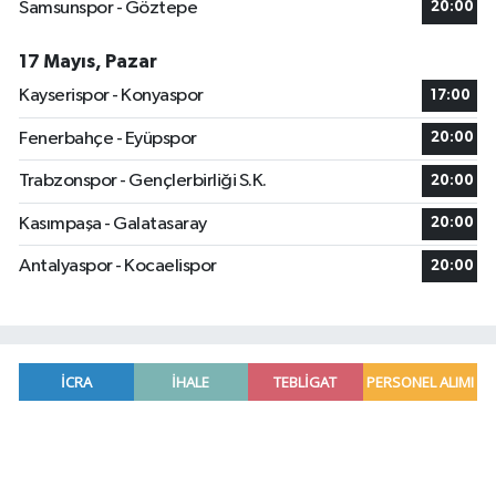
Samsunspor - Göztepe
20:00
17 Mayıs, Pazar
Kayserispor - Konyaspor
17:00
Fenerbahçe - Eyüpspor
20:00
Trabzonspor - Gençlerbirliği S.K.
20:00
Kasımpaşa - Galatasaray
20:00
Antalyaspor - Kocaelispor
20:00
Bosna-Hersek'ten yola çıkan 'Filistin Konvoyu' 
08:26 |