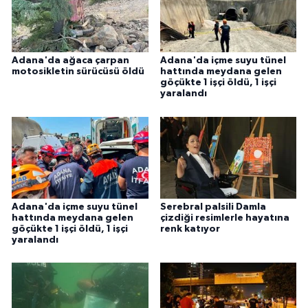
Adana'da ağaca çarpan
Adana'da içme suyu tünel
motosikletin sürücüsü öldü
hattında meydana gelen
göçükte 1 işçi öldü, 1 işçi
yaralandı
Adana'da içme suyu tünel
Serebral palsili Damla
hattında meydana gelen
çizdiği resimlerle hayatına
göçükte 1 işçi öldü, 1 işçi
renk katıyor
yaralandı