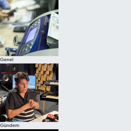
Spor
Teknoloji
Yaşam
Genel
Gündem