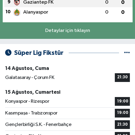
9
Gaziantep FK
0
0
10
Alanyaspor
0
0
Detaylar için tıklayın
Süper Lig Fikstür
14 Ağustos, Cuma
Galatasaray - Çorum FK
21:30
15 Ağustos, Cumartesi
Konyaspor - Rizespor
19:00
Kasımpaşa - Trabzonspor
19:00
Gençlerbirliği S.K. - Fenerbahçe
21:30