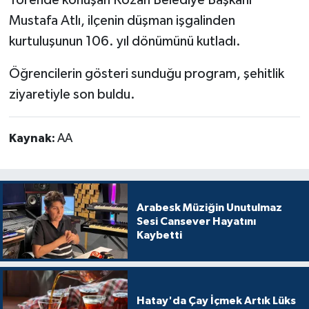
Törende konuşan Kozan Belediye Başkanı
Mustafa Atlı, ilçenin düşman işgalinden
kurtuluşunun 106. yıl dönümünü kutladı.
Öğrencilerin gösteri sunduğu program, şehitlik
ziyaretiyle son buldu.
Kaynak:
AA
Arabesk Müziğin Unutulmaz
Sesi Cansever Hayatını
Kaybetti
Hatay'da Çay İçmek Artık Lüks