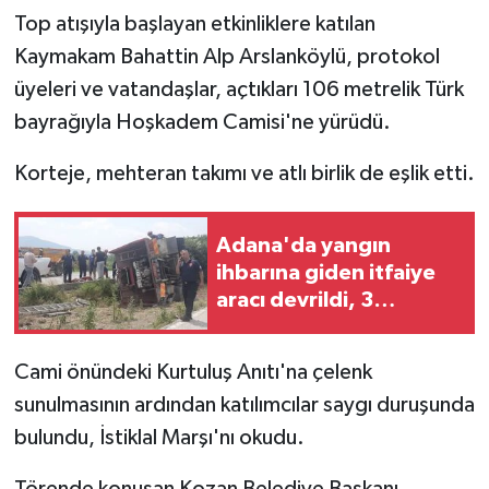
Top atışıyla başlayan etkinliklere katılan
Kaymakam Bahattin Alp Arslanköylü, protokol
üyeleri ve vatandaşlar, açtıkları 106 metrelik Türk
bayrağıyla Hoşkadem Camisi'ne yürüdü.
Korteje, mehteran takımı ve atlı birlik de eşlik etti.
Adana'da yangın
ihbarına giden itfaiye
aracı devrildi, 3
personel yaralandı
Cami önündeki Kurtuluş Anıtı'na çelenk
sunulmasının ardından katılımcılar saygı duruşunda
bulundu, İstiklal Marşı'nı okudu.