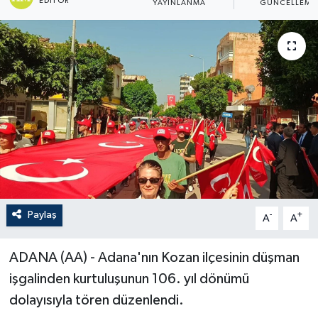
EDITÖR
YAYINLANMA
GÜNCELLEME
Paylaş
-
+
A
A
ADANA (AA) - Adana'nın Kozan ilçesinin düşman
işgalinden kurtuluşunun 106. yıl dönümü
dolayısıyla tören düzenlendi.