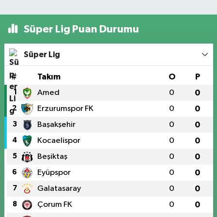
Süper Lig Puan Durumu
Süper Lig
#
Takım
O
P
1
Amed
0
0
2
Erzurumspor FK
0
0
3
Başakşehir
0
0
4
Kocaelispor
0
0
5
Beşiktaş
0
0
6
Eyüpspor
0
0
7
Galatasaray
0
0
8
Çorum FK
0
0