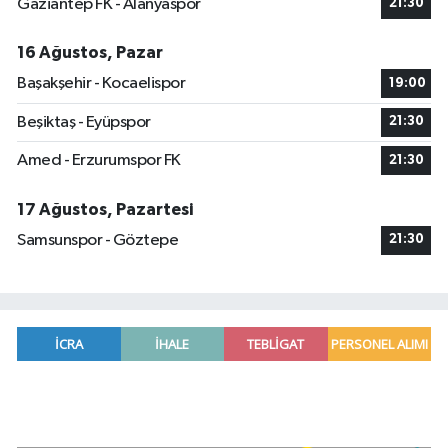
Gaziantep FK - Alanyaspor
21:30
16 Ağustos, Pazar
Başakşehir - Kocaelispor
19:00
Beşiktaş - Eyüpspor
21:30
Amed - Erzurumspor FK
21:30
17 Ağustos, Pazartesi
Samsunspor - Göztepe
21:30
Mersin'de uyuşturucu operasyonunda 190 gram e
00:39 |