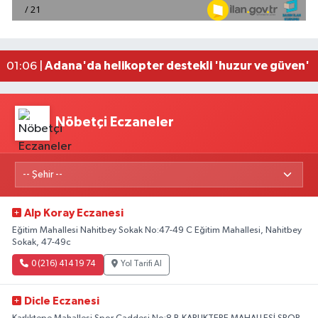
Adana'da silahlı saldırıda 3 kişi yaralandı
00:05 |
Fransa'dan iade edilen tarihi eserler Şam Kalesi
23:59 |
Milli pentatletler Kıvanç Taşyaran ve Buğra Üna
23:58 |
Adana'da helikopter destekli 'huzur ve güven' 
01:06 |
Nöbetçi Eczaneler
Alp Koray Eczanesi
Eğitim Mahallesi Nahitbey Sokak No:47-49 C Eğitim Mahallesi, Nahitbey
Sokak, 47-49c
0 (216) 414 19 74
Yol Tarifi Al
Dicle Eczanesi