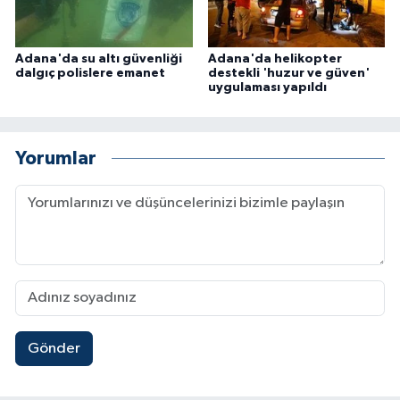
Adana'da su altı güvenliği
Adana'da helikopter
dalgıç polislere emanet
destekli 'huzur ve güven'
uygulaması yapıldı
Yorumlar
Gönder