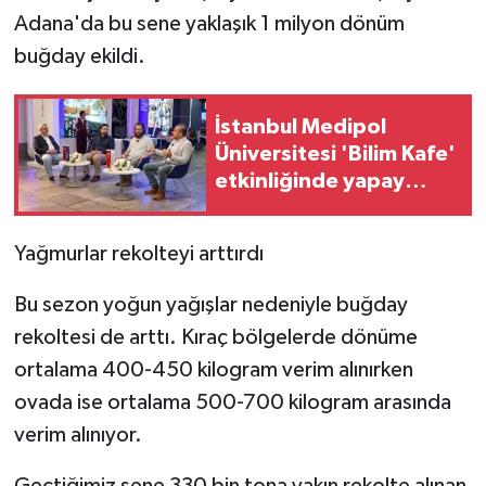
Adana'da bu sene yaklaşık 1 milyon dönüm
buğday ekildi.
İstanbul Medipol
Üniversitesi 'Bilim Kafe'
etkinliğinde yapay
zekayı masaya yatırdı
Yağmurlar rekolteyi arttırdı
Bu sezon yoğun yağışlar nedeniyle buğday
rekoltesi de arttı. Kıraç bölgelerde dönüme
ortalama 400-450 kilogram verim alınırken
ovada ise ortalama 500-700 kilogram arasında
verim alınıyor.
Geçtiğimiz sene 330 bin tona yakın rekolte alınan