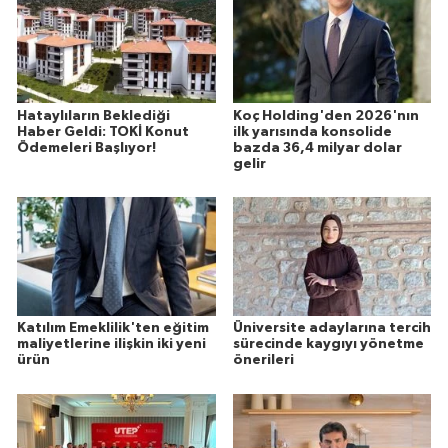
Hataylıların Beklediği
Koç Holding'den 2026'nın
Haber Geldi: TOKİ Konut
ilk yarısında konsolide
Ödemeleri Başlıyor!
bazda 36,4 milyar dolar
gelir
Katılım Emeklilik'ten eğitim
Üniversite adaylarına tercih
maliyetlerine ilişkin iki yeni
sürecinde kaygıyı yönetme
ürün
önerileri