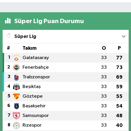
Süper Lig Puan Durumu
Süper Lig
#
Takım
O
P
1
Galatasaray
33
77
2
Fenerbahçe
33
73
3
Trabzonspor
33
69
4
Beşiktaş
33
59
5
Göztepe
33
55
6
Başakşehir
33
54
7
Samsunspor
33
48
8
Rizespor
33
40