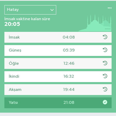
Hatay
İmsak vaktine kalan süre
20:04
İmsak
04:08
Güneş
05:39
Öğle
12:46
İkindi
16:32
Akşam
19:44
Yatsı
21:08