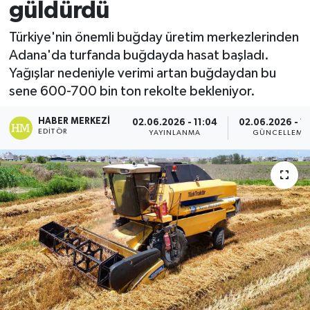
güldürdü
Spor
Türkiye'nin önemli buğday üretim merkezlerinden
Adana'da turfanda buğdayda hasat başladı.
Teknoloji
Yağışlar nedeniyle verimi artan buğdaydan bu
sene 600-700 bin ton rekolte bekleniyor.
Yaşam
HABER MERKEZI
02.06.2026 - 11:04
02.06.2026 - 11
EDITÖR
YAYINLANMA
GÜNCELLEME