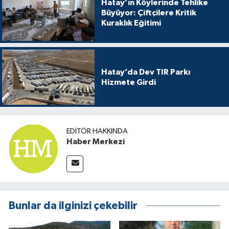
Hatay’ın Köylerinde Tehlike
Büyüyor: Çiftçilere Kritik
Kuraklık Eğitimi
Hatay’da Dev TIR Parkı
Hizmete Girdi
EDITÖR HAKKINDA
Haber Merkezi
Bunlar da ilginizi çekebilir