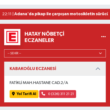
Antalya'da 89 yaşındaki kişi evinde ölü bulundu
22:47 |
Adana'da otomobil ile çarpışan motosikletin sü
22:23 |
Adana'da pikap ile çarpışan motosikletin sürücü
22:11 |
HATAY NÖBETÇI
ECZANELER
KABAKOĞLU ECZANESİ
FATİKLİ MAH.HASTANE CAD.2/A
Yol Tarifi Al
0 (326) 311 21 21