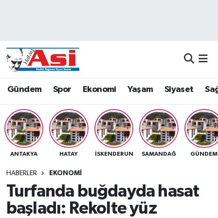
Asayiş
Nöbetçi Eczaneler
Dünya
Hava Durumu
Eğitim
Namaz Vakitleri
Gündem
Spor
Ekonomi
Yaşam
Siyaset
Sağ
Ekonomi
Trafik Durumu
Gündem
Süper Lig Puan Durumu ve Fikstür
ANTAKYA
HATAY
İSKENDERUN
SAMANDAĞ
GÜNDEM
Magazin
Tüm Manşetler
HABERLER
EKONOMI
Sağlık
Son Dakika Haberleri
Turfanda buğdayda hasat
başladı: Rekolte yüz
Siyaset
Haber Arşivi