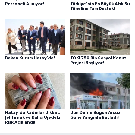
Personeli Alınıyor!
Türkiye'nin En Büyük Atık Su
Tüneline Tam Destek!
Bakan Kurum Hatay’da!
TOKİ 750 Bin Sosyal Konut
Projesi Başlıyor!
Hatay'da Kadınlar Dikkat:
Dün Defne Bugün Arsuz
Jel Tırnak ve Kalıcı Ojedeki
Güne Yangınla Başladı!
Risk Açıklandı!