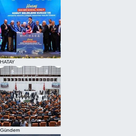
Spor
Teknoloji
Yaşam
HATAY
Gündem