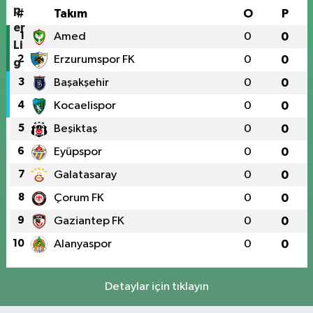
#
Takım
O
P
1
Amed
0
0
2
Erzurumspor FK
0
0
3
Başakşehir
0
0
4
Kocaelispor
0
0
5
Beşiktaş
0
0
6
Eyüpspor
0
0
7
Galatasaray
0
0
8
Çorum FK
0
0
9
Gaziantep FK
0
0
10
Alanyaspor
0
0
Detaylar için tıklayın