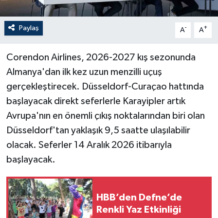
Paylaş
-
+
A
A
Corendon Airlines, 2026-2027 kış sezonunda
Almanya'dan ilk kez uzun menzilli uçuş
gerçekleştirecek. Düsseldorf-Curaçao hattında
başlayacak direkt seferlerle Karayipler artık
Avrupa'nın en önemli çıkış noktalarından biri olan
Düsseldorf'tan yaklaşık 9,5 saatte ulaşılabilir
olacak. Seferler 14 Aralık 2026 itibarıyla
başlayacak.
HBB’den Defne’de
Renkli Yaz Etkinliği