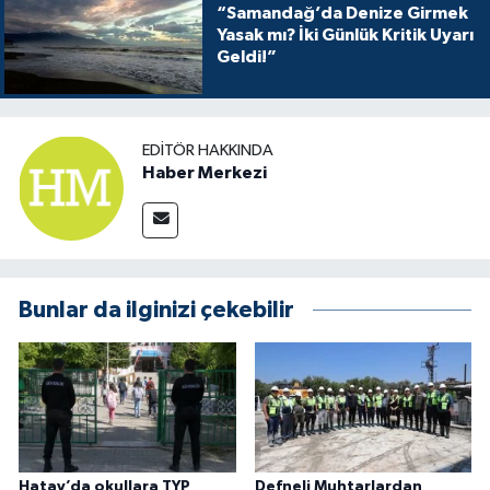
“Samandağ’da Denize Girmek
Yasak mı? İki Günlük Kritik Uyarı
Geldi!”
EDITÖR HAKKINDA
Haber Merkezi
Bunlar da ilginizi çekebilir
Hatay’da okullara TYP
Defneli Muhtarlardan