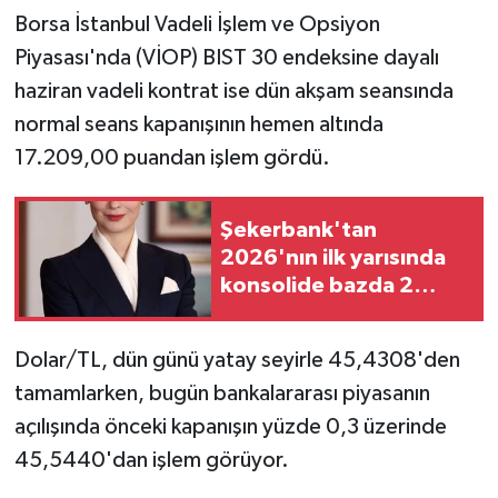
Borsa İstanbul Vadeli İşlem ve Opsiyon
Piyasası'nda (VİOP) BIST 30 endeksine dayalı
haziran vadeli kontrat ise dün akşam seansında
normal seans kapanışının hemen altında
17.209,00 puandan işlem gördü.
Şekerbank'tan
2026'nın ilk yarısında
konsolide bazda 2
milyar lira net kar
Dolar/TL, dün günü yatay seyirle 45,4308'den
tamamlarken, bugün bankalararası piyasanın
açılışında önceki kapanışın yüzde 0,3 üzerinde
45,5440'dan işlem görüyor.