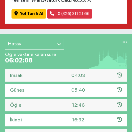
Yenişehir Mah.Atatürk Cad.No:33/A
Yol Tarifi Al
0 (326) 311 21 66
Hatay
Öğle vaktine kalan süre
06:02:07
İmsak
04:09
Güneş
05:40
Öğle
12:46
İkindi
16:32