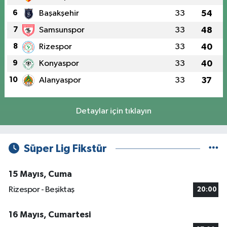
6
Başakşehir
33
54
7
Samsunspor
33
48
8
Rizespor
33
40
9
Konyaspor
33
40
10
Alanyaspor
33
37
Detaylar için tıklayın
Süper Lig Fikstür
15 Mayıs, Cuma
Rizespor - Beşiktaş
20:00
16 Mayıs, Cumartesi