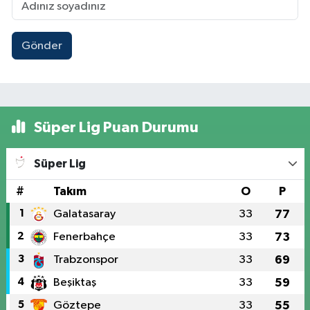
Gönder
Süper Lig Puan Durumu
Süper Lig
#
Takım
O
P
1
Galatasaray
33
77
2
Fenerbahçe
33
73
3
Trabzonspor
33
69
4
Beşiktaş
33
59
5
Göztepe
33
55