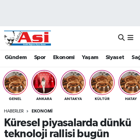
Asayiş
Nöbetçi Eczaneler
Dünya
Hava Durumu
Eğitim
Namaz Vakitleri
Gündem
Spor
Ekonomi
Yaşam
Siyaset
Sağ
Ekonomi
Trafik Durumu
Gündem
Süper Lig Puan Durumu ve Fikstür
GENEL
ANKARA
ANTAKYA
KÜLTÜR
HATAY
Magazin
Tüm Manşetler
HABERLER
EKONOMI
Sağlık
Son Dakika Haberleri
Küresel piyasalarda dünkü
teknoloji rallisi bugün
Siyaset
Haber Arşivi