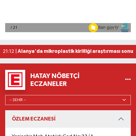
2026 Air Badminton Türkiye Şampiyonası, Ala
22:44 |
Cumhurbaşkanı Erdoğan, yarın Suudi Arabistan'a
22:31 |
Beşiktaş Çekya'dan İstanbul'a avantajlı dönüyo
22:31 |
Alanya'da mikroplastik kirliliği araştırması sonuç
21:12 |
Manavgat'ta kuyuya düşen çocuk itfaiye ekipleri
23:57 |
HATAY NÖBETÇI
ECZANELER
ÖZLEM ECZANESİ