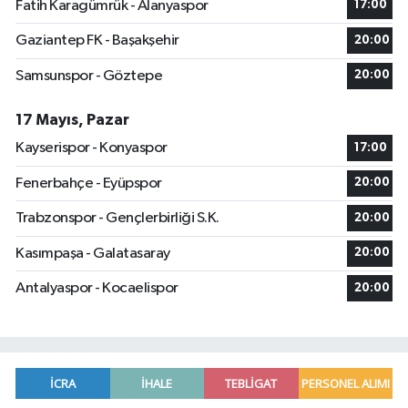
Fatih Karagümrük - Alanyaspor
17:00
Gaziantep FK - Başakşehir
20:00
Samsunspor - Göztepe
20:00
17 Mayıs, Pazar
Kayserispor - Konyaspor
17:00
Fenerbahçe - Eyüpspor
20:00
Trabzonspor - Gençlerbirliği S.K.
20:00
Kasımpaşa - Galatasaray
20:00
Antalyaspor - Kocaelispor
20:00