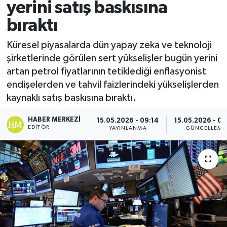
yerini satış baskısına
Spor
bıraktı
Teknoloji
Küresel piyasalarda dün yapay zeka ve teknoloji
şirketlerinde görülen sert yükselişler bugün yerini
Yaşam
artan petrol fiyatlarının tetiklediği enflasyonist
endişelerden ve tahvil faizlerindeki yükselişlerden
kaynaklı satış baskısına bıraktı.
HABER MERKEZI
15.05.2026 - 09:14
15.05.2026 - 09
EDITÖR
YAYINLANMA
GÜNCELLEME