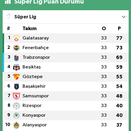
Süper Lig Puan Durumu
Süper Lig
#
Takım
O
P
1
Galatasaray
33
77
2
Fenerbahçe
33
73
3
Trabzonspor
33
69
4
Beşiktaş
33
59
5
Göztepe
33
55
6
Başakşehir
33
54
7
Samsunspor
33
48
8
Rizespor
33
40
9
Konyaspor
33
40
10
Alanyaspor
33
37