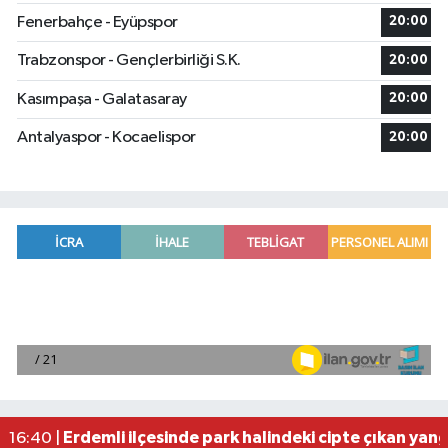
Fenerbahçe - Eyüpspor
20:00
Trabzonspor - Gençlerbirliği S.K.
20:00
Kasımpaşa - Galatasaray
20:00
Antalyaspor - Kocaelispor
20:00
Borsa günü yükselişle tamamladı
19:12 |
Osmaniye'de huzur toplantısı düzenlendi
16:58 |
Adana'da ani kalp durmalarına karşı kullanılan c
16:48 |
Dörtyol'da Korkutan Yangın: Araçlar Hurdaya D
16:42 |
Erdemli ilçesinde park halindeki cipte çıkan yan
16:40 |