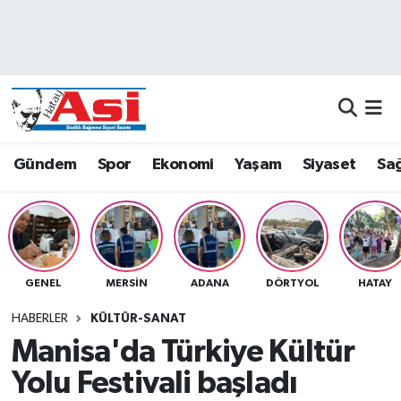
Asayiş
Nöbetçi Eczaneler
Dünya
Hava Durumu
Eğitim
Namaz Vakitleri
Gündem
Spor
Ekonomi
Yaşam
Siyaset
Sağ
Ekonomi
Trafik Durumu
Gündem
Süper Lig Puan Durumu ve Fikstür
GENEL
MERSIN
ADANA
DÖRTYOL
HATAY
Magazin
Tüm Manşetler
HABERLER
KÜLTÜR-SANAT
Sağlık
Son Dakika Haberleri
Manisa'da Türkiye Kültür
Yolu Festivali başladı
Siyaset
Haber Arşivi