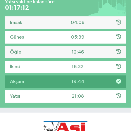
Yatsı vaktine kalan süre
01:17:11
İmsak
04:08
Güneş
05:39
Öğle
12:46
İkindi
16:32
Akşam
19:44
Yatsı
21:08