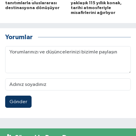
tanıtımlarla uluslararası
yaklaşık 115 yıllık konak,
destinasyona dönüşüyor
tarihi atmosferiyle
misafirlerini ağırlıyor
Yorumlar
Gönder