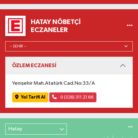
HATAY NÖBETÇI
ECZANELER
ÖZLEM ECZANESİ
Yenişehir Mah.Atatürk Cad.No:33/A
Yol Tarifi Al
0 (326) 311 21 66
Hatay