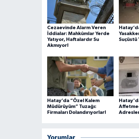
Cezaevinde Alarm Veren
Hatay’d
İddialar: Mahkûmlar Yerde
Yasakke
Yatıyor, Haftalardır Su
Suçüstü 
Akmıyor!
Hatay’da “Özel Kalem
Hatay'da
Müdürüyüm” Tuzağı:
Affetmed
Firmaları Dolandırıyorlar!
Adresler
Yorumlar