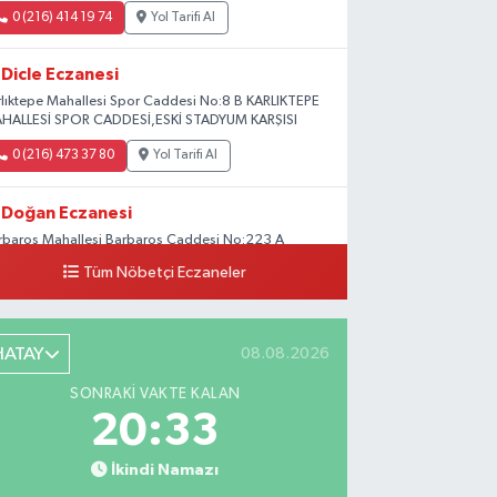
0 (216) 414 19 74
Yol Tarifi Al
Dicle Eczanesi
rlıktepe Mahallesi Spor Caddesi No:8 B KARLIKTEPE
HALLESİ SPOR CADDESİ,ESKİ STADYUM KARŞISI
0 (216) 473 37 80
Yol Tarifi Al
Doğan Eczanesi
rbaros Mahallesi Barbaros Caddesi No:223 A
ladium AVM aşağısı, Mersinli Ciğerci Apo ve 32.
Tüm Nöbetçi Eczaneler
ter arası
0 (216) 315 64 48
Yol Tarifi Al
HATAY
08.08.2026
Mali Eczanesi
SONRAKI VAKTE KALAN
rkez Mahallesi Tüloğlu Sokak No:4 A
20:32
ŞİTPAŞACADDESİ QNB BANK SOKAĞI REŞİTPAŞA
NİZKÖŞKLER SAĞLIK OCAĞI KARŞISI
İkindi Namazı
0 (532) 711 72 17
Yol Tarifi Al