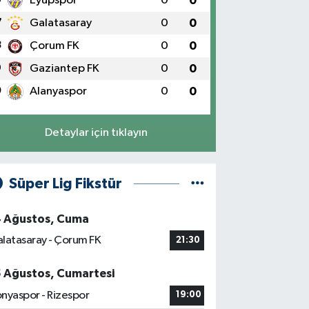
Eyüpspor
0
0
7
Galatasaray
0
0
8
Çorum FK
0
0
9
Gaziantep FK
0
0
0
Alanyaspor
0
0
Detaylar için tıklayın
Süper Lig Fikstür
4 Ağustos, Cuma
latasaray - Çorum FK
21:30
5 Ağustos, Cumartesi
nyaspor - Rizespor
19:00