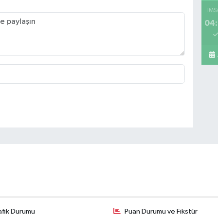
İMS
04:
Mi
A 
Sa
Ko
ME
BE
CA
afik Durumu
Puan Durumu ve Fikstür
İs