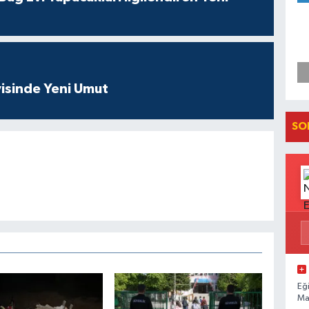
isinde Yeni Umut
SO
Eğ
Ma