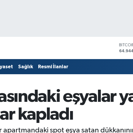
DOLA
47,74
EURO
55,25
iyaset
Sağlık
Resmi İlanlar
STERLİ
64,481
GRAM 
6660.
kasındaki eşyalar y
BİST1
13.779
BITCO
ar kapladı
64.94
ir apartmandaki spot eşya satan dükkanının