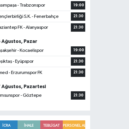
sımpaşa - Trabzonspor
19:00
nçlerbirliği S.K. - Fenerbahçe
21:30
ziantep FK - Alanyaspor
21:30
6 Ağustos, Pazar
şakşehir - Kocaelispor
19:00
şiktaş - Eyüpspor
21:30
ed - Erzurumspor FK
21:30
7 Ağustos, Pazartesi
msunspor - Göztepe
21:30