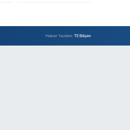
0 (501) 100 74 63
Yol Tarifi Al
Alper Eczanesi
şemsettin Mahallesi Petrol Yolu Caddesi Birgül
kak,No:34 A
Haber Yazılımı:
TE Bilişim
0 (532) 137 55 01
Yol Tarifi Al
Metro Atakent Eczanesi
akent Mahallesi Reşitpaşa Caddesi 73 D ATAKENT
NERCİ CELAL USTA VE ZİGANA DÜĞÜN
LONUNUN YANI
0 (216) 461 51 71
Yol Tarifi Al
Sezgin Eczanesi
mer Mahallesi Prof. Turan Güneş Caddesi 57 AA
0 (506) 740 60 23
Yol Tarifi Al