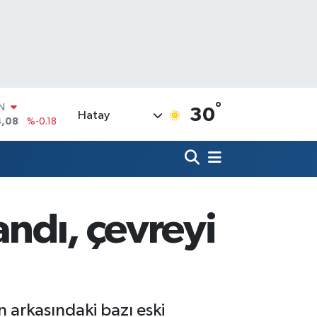
°
R
30
Hatay
36
%0.18
10
%0.32
N
1
%0.38
ALTIN
55
%0.03
andı, çevreyi
00
%-14
IN
4,08
%-0.18
 arkasındaki bazı eski