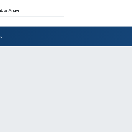
ber Arşivi
Ak
So
r.
At
DÖ
SA
Sü