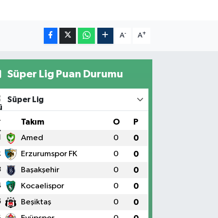
-
+
A
A
Süper Lig Puan Durumu
Süper Lig
#
Takım
O
P
1
Amed
0
0
2
Erzurumspor FK
0
0
3
Başakşehir
0
0
4
Kocaelispor
0
0
5
Beşiktaş
0
0
6