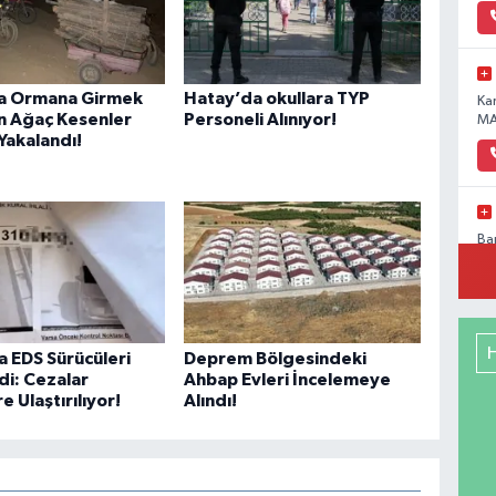
a Ormana Girmek
Hatay’da okullara TYP
Ka
n Ağaç Kesenler
Personeli Alınıyor!
MA
Yakalandı!
Ba
Pa
No
 EDS Sürücüleri
Deprem Bölgesindeki
i: Cezalar
Ahbap Evleri İncelemeye
Me
e Ulaştırılıyor!
Alındı!
RE
DE