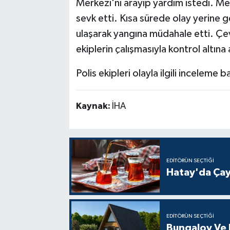
Merkezi'ni arayıp yardım istedi. Mer
sevk etti. Kısa sürede olay yerine ge
ulaşarak yangına müdahale etti. Çev
ekiplerin çalışmasıyla kontrol altına
Polis ekipleri olayla ilgili inceleme ba
Kaynak:
İHA
EDITÖRÜN SEÇTIĞI
Hatay'da Çay
EDITÖRÜN SEÇTIĞI
Bungalov Ve B