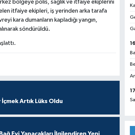
kez bölgeye polis, sağlık ve itfaiye ekiplerini
Ka
len itfaiye ekipleri, iş yerinden arka tarafa
Ge
reyi kara dumanların kapladığı yangın,
 alınarak söndürüldü.
Ga
şlattı.
1
Ba
Be
Am
1
Sa
 İçmek Artık Lüks Oldu
ağ Evi Yapacakları İlgilendiren Yeni