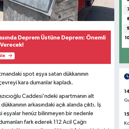
asında Deprem Üstüne Deprem: Önemli
1
e Verecek!
üle
rtmandaki spot eşya satan dükkanının
 çevreyi kara dumanlar kapladı.
1
azıcıoğlu Caddesi'ndeki apartmanın alt
Ga
dükkanının arkasındaki açık alanda çıktı. İş
i eşyalar henüz bilinmeyen bir nedenle
1
dumanları fark ederek 112 Acil Çağrı
Ko