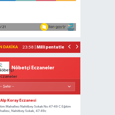
Adana'da helikopter destekli 'huzur v
01:06 |
Mersin'de uyuşturucu operasyonunda 1
00:39 |
Adana'da silahlı saldırıda 3 kişi yaral
00:05 |
Fransa'dan iade edilen tarihi eserler 
23:59 |
N DAKIKA
Milli pentatletler Kıvanç Taşyaran ve
23:58 |
Nöbetçi Eczaneler
Alp Koray Eczanesi
itim Mahallesi Nahitbey Sokak No:47-49 C Eğitim
hallesi, Nahitbey Sokak, 47-49c