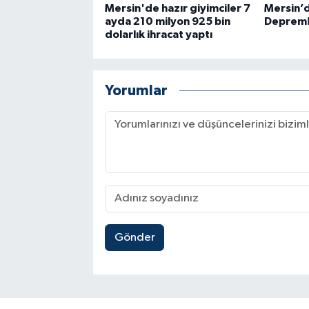
Mersin'de hazır giyimciler 7
Mersin’
ayda 210 milyon 925 bin
Deprem
dolarlık ihracat yaptı
Yorumlar
Gönder