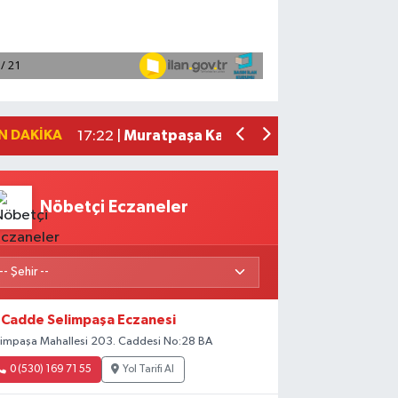
Türkiye'nin özgün havacılık motoru gel
17:44 |
Bakan Kurum: Asrın inşa seferberliğin
17:41 |
Bolu Dağı Tüneli'nde araç yangını ned
17:40 |
Hatay Konut Belirleme Kurası ve Antak
17:24 |
N DAKIKA
Muratpaşa Kaymakamı Kara, UTEF yetkil
17:22 |
Nöbetçi Eczaneler
Cadde Selimpaşa Eczanesi
limpaşa Mahallesi 203. Caddesi No:28 BA
0 (530) 169 71 55
Yol Tarifi Al