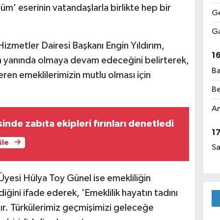
m' eserinin vatandaşlarla birlikte hep bir
Ge
Ga
Hizmetler Dairesi Başkanı Engin Yıldırım,
1
in yanında olmaya devam edeceğini belirterek,
Ba
eren emeklilerimizin mutlu olması için
Be
Am
inde zabıta ekipleri fırınları denetledi
1
üle
Sa
yesi Hülya Toy Günel ise emekliliğin
ini ifade ederek, 'Emeklilik hayatın tadını
ır. Türkülerimiz geçmişimizi geleceğe