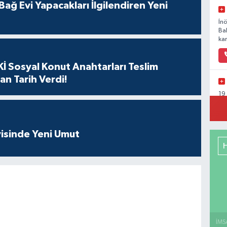
ağ Evi Yapacakları İlgilendiren Yeni
İn
Ba
kar
İ Sosyal Konut Anahtarları Teslim
an Tarih Verdi!
19
Ka
isinde Yeni Umut
Ya
Mu
Ca
So
İMS