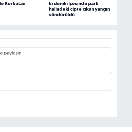
de Korkutan
Erdemli ilçesinde park
!
halindeki cipte çıkan yangın
söndürüldü
Çe
No
Os
Dur
kar
Akş
Ak
Su
Kar