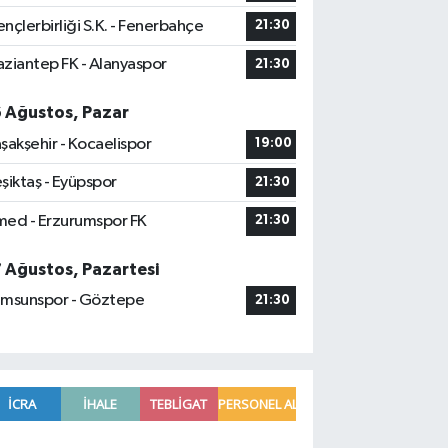
nçlerbirliği S.K. - Fenerbahçe
21:30
ziantep FK - Alanyaspor
21:30
6 Ağustos, Pazar
şakşehir - Kocaelispor
19:00
şiktaş - Eyüpspor
21:30
ed - Erzurumspor FK
21:30
7 Ağustos, Pazartesi
msunspor - Göztepe
21:30