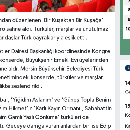
ından düzenlenen 'Bir Kuşaktan Bir Kuşağa'
o sahne aldı. Türküler, marşlar ve unutulmaz
1
ndaşlar Türk bayraklarıyla eşlik etti.
tler Dairesi Başkanlığı koordinesinde Kongre
 konserde, Büyükşehir Emekli Evi üyelerinden
hne aldı. Mersin Büyükşehir Belediyesi Türk
önetimindeki konserde, türküler ve marşlar
1
ikte seslendirildi.
Ga
aba', 'Yiğidim Aslanım' ve 'Güneş Topla Benim
1
Nazım Hikmet'in 'Karlı Kayın Ormanı', Sabahattin
Ko
im Gamlı Yaslı Gönlüme' türküleri de
ttı. Geceye damga vuran anlardan biri ise Edip
Ka