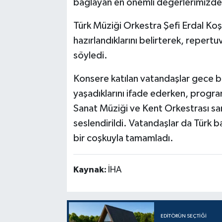
bağlayan en önemli değerlerimizden
Türk Müziği Orkestra Şefi Erdal Koş
hazırlandıklarını belirterek, repertuva
söyledi.
Konsere katılan vatandaşlar gece b
yaşadıklarını ifade ederken, progr
Sanat Müziği ve Kent Orkestrası sana
seslendirildi. Vatandaşlar da Türk b
bir coşkuyla tamamladı.
Kaynak:
İHA
EDITÖRÜN SEÇTIĞI