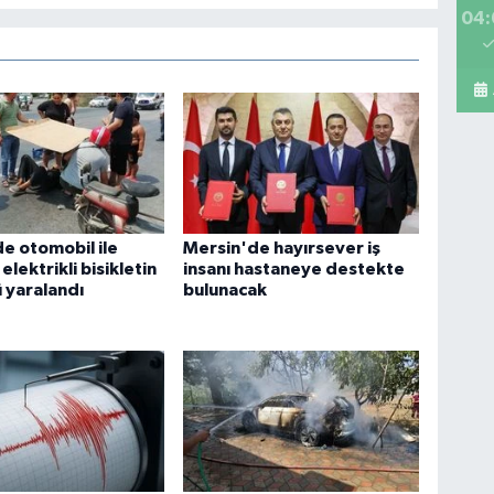
04:
Ba
mar
bu
Pe
Sa
e otomobil ile
Mersin'de hayırsever iş
elektrikli bisikletin
insanı hastaneye destekte
 yaralandı
bulunacak
Os
Ve
AŞ