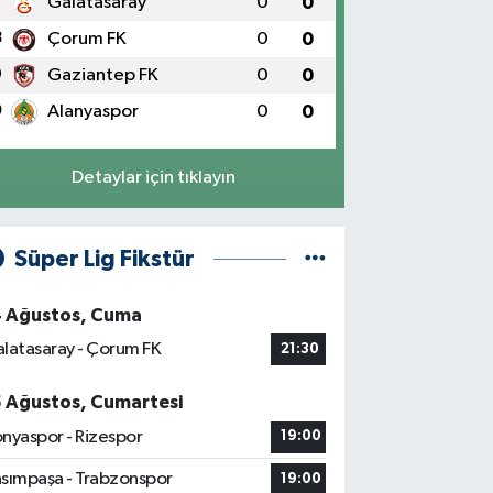
7
Galatasaray
0
0
8
Çorum FK
0
0
9
Gaziantep FK
0
0
0
Alanyaspor
0
0
Detaylar için tıklayın
Süper Lig Fikstür
4 Ağustos, Cuma
latasaray - Çorum FK
21:30
5 Ağustos, Cumartesi
nyaspor - Rizespor
19:00
sımpaşa - Trabzonspor
19:00