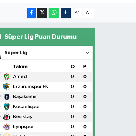
-
+
A
A
Süper Lig Puan Durumu
Süper Lig
#
Takım
O
P
1
Amed
0
0
2
Erzurumspor FK
0
0
3
Başakşehir
0
0
4
Kocaelispor
0
0
5
Beşiktaş
0
0
6
Eyüpspor
0
0