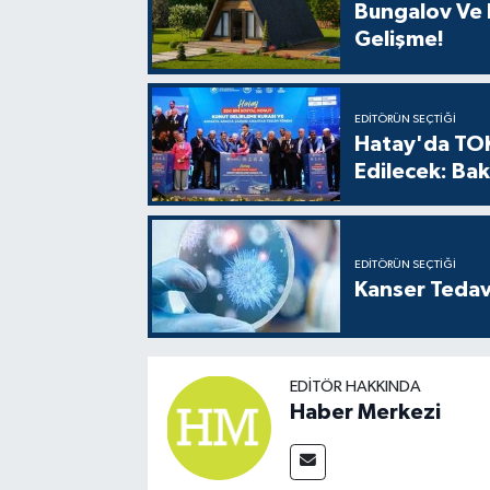
Bungalov Ve B
Gelişme!
EDITÖRÜN SEÇTIĞI
Hatay'da TOK
Edilecek: Bak
EDITÖRÜN SEÇTIĞI
Kanser Tedav
EDITÖR HAKKINDA
Haber Merkezi