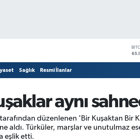
DO
47,
EU
55,
iyaset
Sağlık
Resmi İlanlar
STE
64,
GRA
661
uşaklar aynı sahne
BİS
13.
BIT
65.
 tarafından düzenlenen 'Bir Kuşaktan Bir 
e aldı. Türküler, marşlar ve unutulmaz ese
eşlik etti.