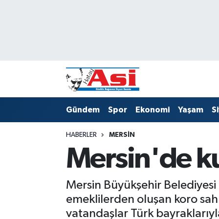
Asayiş
Hava Durumu
Dünya
Trafik Durumu
Eğitim
Süper Lig Puan Durumu ve Fikstür
Gündem
Spor
Ekonomi
Yaşam
S
Ekonomi
Tüm Manşetler
HABERLER
MERSIN
Gündem
Son Dakika Haberleri
Mersin'de k
Magazin
Haber Arşivi
Mersin Büyükşehir Belediyesi
Sağlık
emeklilerden oluşan koro sahn
vatandaşlar Türk bayraklarıyla 
Siyaset