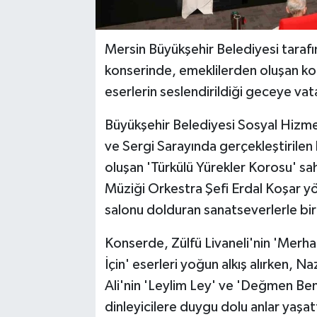
Mersin Büyükşehir Belediyesi taraf
konserinde, emeklilerden oluşan kor
eserlerin seslendirildiği geceye vata
Büyükşehir Belediyesi Sosyal Hizme
ve Sergi Sarayında gerçekleştirilen
oluşan 'Türkülü Yürekler Korosu' sa
Müziği Orkestra Şefi Erdal Koşar y
salonu dolduran sanatseverlerle birl
Konserde, Zülfü Livaneli'nin 'Merh
İçin' eserleri yoğun alkış alırken, 
Ali'nin 'Leylim Ley' ve 'Değmen Ben
dinleyicilere duygu dolu anlar yaşa