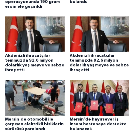
operasyonunda 190 gram
bulundu
eroin ele geçirildi
Akdenizli ihracatçılar
Akdenizli ihracatçılar
temmuzda 92,6 milyon
temmuzda 92,6 milyon
dolarlık yaş meyve ve sebze
dolarlık yaş meyve ve sebze
ihraç etti
ihraç etti
Mersin'de otomobil ile
Mersin'de hayırsever iş
çarpışan elektrikli bisikletin
insanı hastaneye destekte
sürücüsü yaralandı
bulunacak