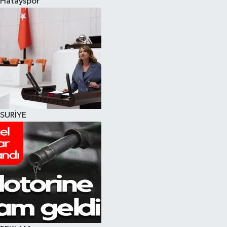
Hatayspor
SURİYE