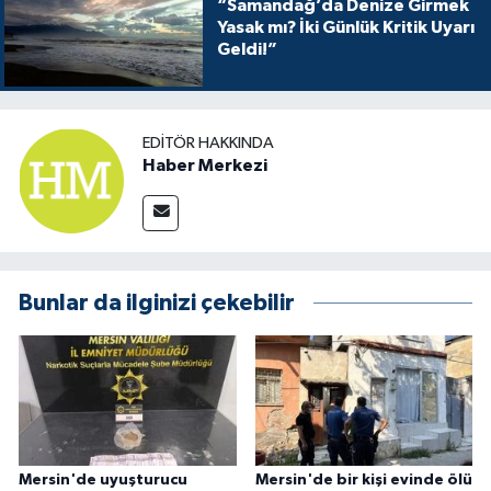
“Samandağ’da Denize Girmek
Yasak mı? İki Günlük Kritik Uyarı
Geldi!”
EDITÖR HAKKINDA
Haber Merkezi
Bunlar da ilginizi çekebilir
Mersin'de uyuşturucu
Mersin'de bir kişi evinde ölü