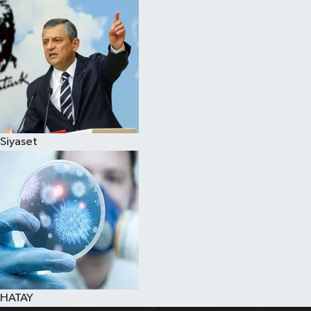
Spor
Teknoloji
Yaşam
Siyaset
HATAY