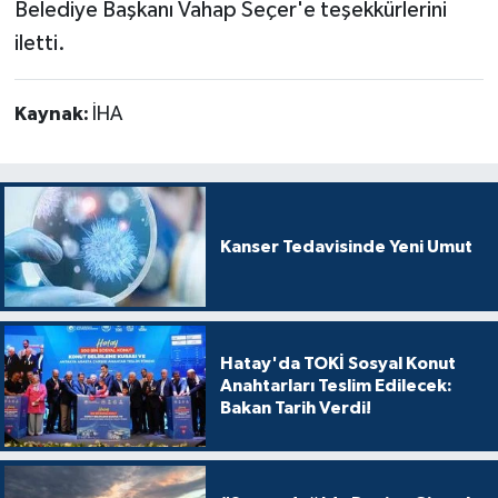
Belediye Başkanı Vahap Seçer'e teşekkürlerini
iletti.
Kaynak:
İHA
Kanser Tedavisinde Yeni Umut
Hatay'da TOKİ Sosyal Konut
Anahtarları Teslim Edilecek:
Bakan Tarih Verdi!