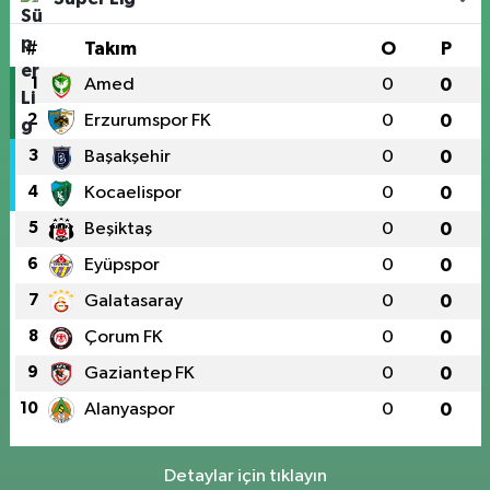
#
Takım
O
P
1
Amed
0
0
2
Erzurumspor FK
0
0
3
Başakşehir
0
0
4
Kocaelispor
0
0
5
Beşiktaş
0
0
6
Eyüpspor
0
0
7
Galatasaray
0
0
8
Çorum FK
0
0
9
Gaziantep FK
0
0
10
Alanyaspor
0
0
Detaylar için tıklayın