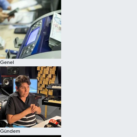
Spor
Teknoloji
Yaşam
Genel
Gündem