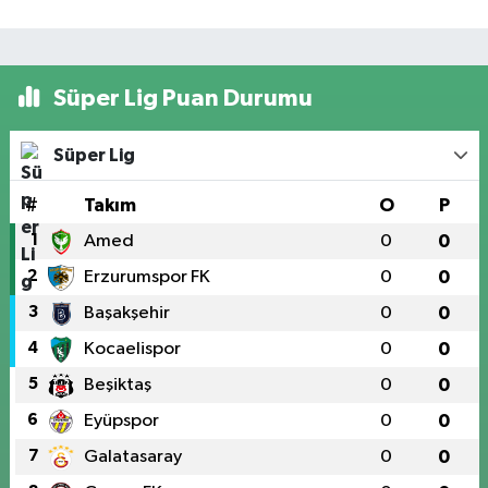
Süper Lig Puan Durumu
Süper Lig
#
Takım
O
P
1
Amed
0
0
2
Erzurumspor FK
0
0
3
Başakşehir
0
0
4
Kocaelispor
0
0
5
Beşiktaş
0
0
6
Eyüpspor
0
0
7
Galatasaray
0
0