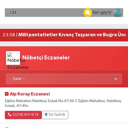
Adana'da helikopter destekli 'huzur ve güven' 
01:06 |
Mersin'de uyuşturucu operasyonunda 190 gram e
00:39 |
Adana'da silahlı saldırıda 3 kişi yaralandı
00:05 |
Fransa'dan iade edilen tarihi eserler Şam Kalesi
23:59 |
Milli pentatletler Kıvanç Taşyaran ve Buğra Üna
23:58 |
Nöbetçi Eczaneler
Alp Koray Eczanesi
Eğitim Mahallesi Nahitbey Sokak No:47-49 C Eğitim Mahallesi, Nahitbey
Sokak, 47-49c
0 (216) 414 19 74
Yol Tarifi Al