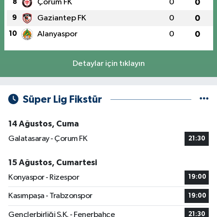
8
Çorum FK
0
0
9
Gaziantep FK
0
0
10
Alanyaspor
0
0
Detaylar için tıklayın
Süper Lig Fikstür
14 Ağustos, Cuma
Galatasaray - Çorum FK
21:30
15 Ağustos, Cumartesi
Konyaspor - Rizespor
19:00
Kasımpaşa - Trabzonspor
19:00
Gençlerbirliği S.K. - Fenerbahçe
21:30