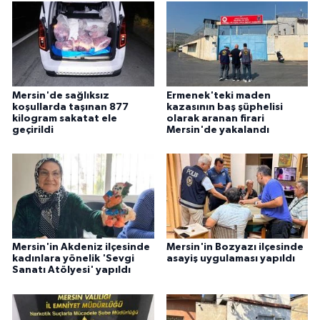
Mersin'de sağlıksız
Ermenek'teki maden
koşullarda taşınan 877
kazasının baş şüphelisi
kilogram sakatat ele
olarak aranan firari
geçirildi
Mersin'de yakalandı
Mersin'in Akdeniz ilçesinde
Mersin'in Bozyazı ilçesinde
kadınlara yönelik 'Sevgi
asayiş uygulaması yapıldı
Sanatı Atölyesi' yapıldı