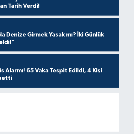
an Tarih Verdi!
Os
 Denize Girmek Yasak mı? İki Günlük
eldi!”
Ve
AŞ
 Alarmı! 65 Vaka Tespit Edildi, 4 Kişi
betti
Çe
No
Os
Dur
kar