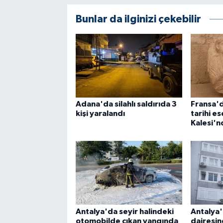
Bunlar da ilginizi çekebilir
Adana'da silahlı saldırıda 3
Fransa'd
kişi yaralandı
tarihi e
Kalesi'n
Antalya'da seyir halindeki
Antalya
otomobilde çıkan yangında
dairesin