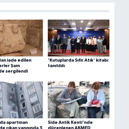
Akş
Ak
Su
Kar
an iade edilen
'Kutuplarda Sıfır Atık' kitabı
serler Şam
tanıtıldı
Ko
de sergilendi
Me
10
Es
Em
'da apartman
Side Antik Kenti'nde
de çıkan yangında 5
düzenlenen AKMED