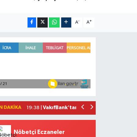
-
+
A
A
'Kutuplarda Sıfır Atık' kitabı tanıtıldı
22:01 |
Antalya'da seyir halindeki otomobilde 
21:03 |
Antalya'da apartman dairesinde çıkan
20:05 |
Side Antik Kenti'nde düzenlenen AKM
19:56 |
N DAKIKA
VakıfBank'tan 2026'nın ilk yarısında 3
19:38 |
Nöbetçi Eczaneler