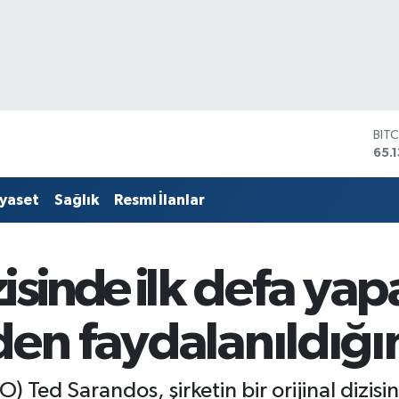
DO
47,
EU
55,
iyaset
Sağlık
Resmi İlanlar
STE
64,
GRA
664
izisinde ilk defa ya
BİS
13.
BIT
den faydalanıldığın
65.
EO) Ted Sarandos, şirketin bir orijinal dizisi