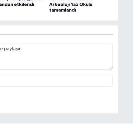
andan etkilendi
Arkeoloji Yaz Okulu
tamamlandı
Or
Ha
üz
ma
Er
Mi
In