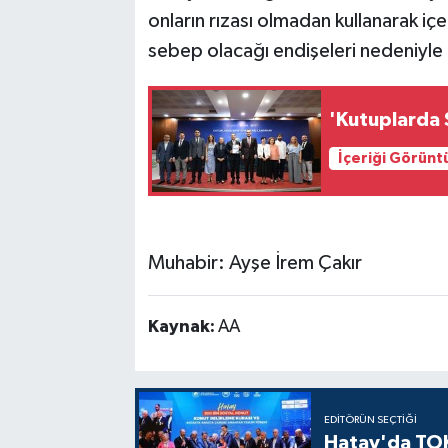
onların rızası olmadan kullanarak i
sebep olacağı endişeleri nedeniyle 
'Kutuplarda S
İçeriği Görünt
Muhabir: Ayşe İrem Çakır
Kaynak:
AA
EDITÖRÜN SEÇTIĞI
Hatay'da TOK