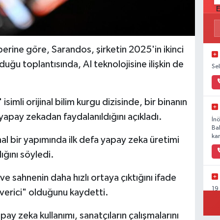
rine göre, Sarandos, şirketin 2025'in ikinci
uğu toplantısında, AI teknolojisine ilişkin de
Se
simli orijinal bilim kurgu dizisinde, bir binanın
yapay zekadan faydalanıldığını açıkladı.
İn
Ba
kar
nal bir yapımında ilk defa yapay zeka üretimi
ığını söyledi.
 sahnenin daha hızlı ortaya çıktığını ifade
19
erici" olduğunu kaydetti.
Ka
 zeka kullanımı, sanatçıların çalışmalarını