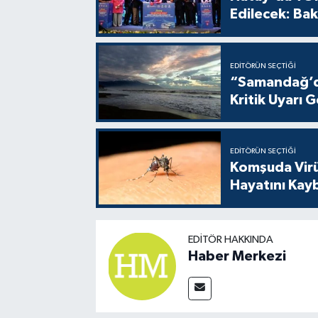
Edilecek: Bak
EDITÖRÜN SEÇTIĞI
“Samandağ’da
Kritik Uyarı G
EDITÖRÜN SEÇTIĞI
Komşuda Virüs
Hayatını Kay
EDITÖR HAKKINDA
Haber Merkezi