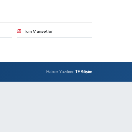
midiye Mahallesi Şener Sokak No:28A Hamidiye
lık Ocağı (Aile Sağlığı Merkezi) karşısı
0 (216) 652 25 24
Yol Tarifi Al
Ayda Eczanesi
Tüm Manşetler
midiye Mahallesi Cendere Caddesi 85-6B KORDON
TANBUL GÜZEL BAHÇE SİTESİ ALTI
0 (212) 924 95 90
Yol Tarifi Al
Doğapark Eczanesi
Haber Yazılımı:
TE Bilişim
hrayıcedit Mahallesi Halk Sokak 8 A-B
0 (216) 360 37 97
Yol Tarifi Al
Sevgi Eczanesi
nus Emre Mahallesi 30 Ağustos Caddesi 92 A
AZMA İLKOKULU ÜSTÜ, CUMA PAZARI KARŞISI,
NAVUTKÖY ŞEHİR PARKINA 1,5 KM UZAKLIKTA
0 (535) 233 07 87
Yol Tarifi Al