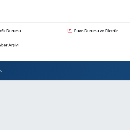
Ha
Sağ
afik Durumu
Puan Durumu ve Fikstür
Ha
İS
ber Arşivi
r.
Sa
Yu
AY
AR