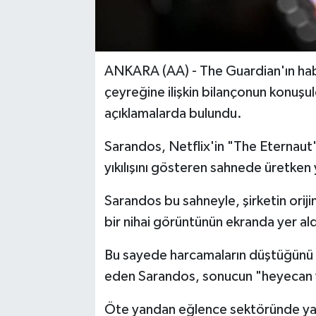
ANKARA (AA) - The Guardian'ın habe
çeyreğine ilişkin bilançonun konuşuld
açıklamalarda bulundu.
Sarandos, Netflix'in "The Eternaut" i
yıkılışını gösteren sahnede üretken 
Sarandos bu sahneyle, şirketin oriji
bir nihai görüntünün ekranda yer ald
Bu sayede harcamaların düştüğünü ve
eden Sarandos, sonucun "heyecan v
Öte yandan eğlence sektöründe yapay