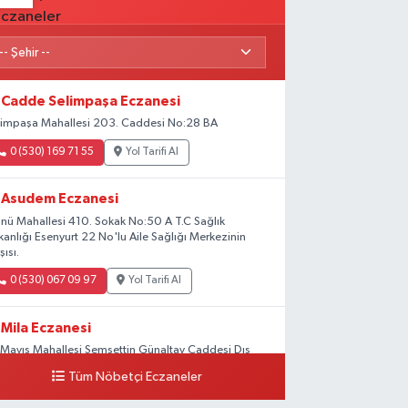
Cadde Selimpaşa Eczanesi
limpaşa Mahallesi 203. Caddesi No:28 BA
0 (530) 169 71 55
Yol Tarifi Al
Asudem Eczanesi
önü Mahallesi 410. Sokak No:50 A T.C Sağlık
kanlığı Esenyurt 22 No'lu Aile Sağlığı Merkezinin
şısı.
0 (530) 067 09 97
Yol Tarifi Al
Mila Eczanesi
 Mayıs Mahallesi Şemsettin Günaltay Caddesi Dış
pı No:168-170 G No:29
Tüm Nöbetçi Eczaneler
0 (216) 514 23 73
Yol Tarifi Al