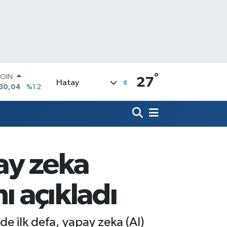
°
LAR
27
Hatay
7436
%0.18
RO
2510
%0.32
RLİN
4811
%0.38
M ALTIN
8.99
%2.59
pay zeka
T100
773
%-19
COIN
ı açıkladı
130,04
%1.2
nde ilk defa, yapay zeka (AI)