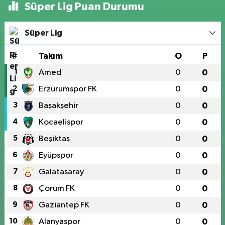
Süper Lig Puan Durumu
Süper Lig
#
Takım
O
P
1
Amed
0
0
2
Erzurumspor FK
0
0
3
Başakşehir
0
0
4
Kocaelispor
0
0
5
Beşiktaş
0
0
6
Eyüpspor
0
0
7
Galatasaray
0
0
8
Çorum FK
0
0
9
Gaziantep FK
0
0
10
Alanyaspor
0
0