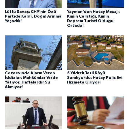
Lütfü Savaş: CHP’nin Özü
Yayman’dan Hatay Mesajı:
Partide Kaldı, Doğal Arınma
Kimin Çalıştığı, Kimin
Yaşadık!
Deprem Turisti Olduğu
Ortada!
Cezaevinde Alarm Veren
5 Yıldızlı Tatil Köyü
İddialar: Mahkûmlar Yerde
Sanılıyordu: Hatay Polis Evi
Yatıyor, Haftalardır Su
Hizmete Giriyor!
Akmıyor!