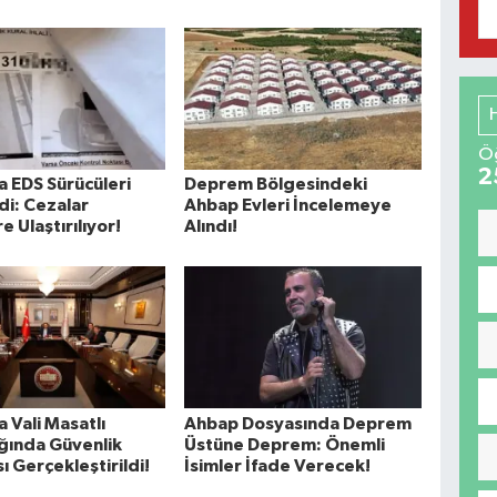
Öğ
2
 EDS Sürücüleri
Deprem Bölgesindeki
i: Cezalar
Ahbap Evleri İncelemeye
e Ulaştırılıyor!
Alındı!
 Vali Masatlı
Ahbap Dosyasında Deprem
ğında Güvenlik
Üstüne Deprem: Önemli
ı Gerçekleştirildi!
İsimler İfade Verecek!