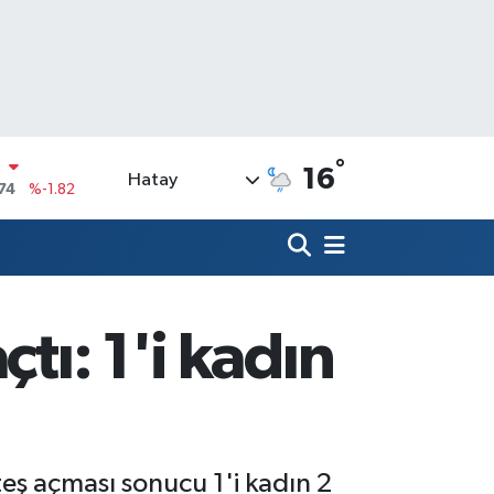
N
74
%-1.82
°
16
Hatay
20
%0.02
90
%0.19
N
80
%0.18
09000
%0.19
tı: 1'i kadın
0
,00
%0
teş açması sonucu 1'i kadın 2