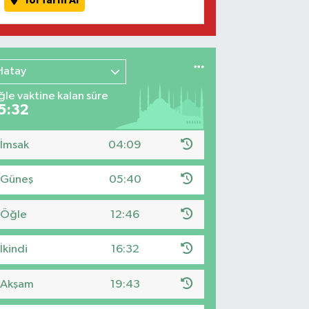
Yol Tarifi Al
Hatay
le vaktine kalan süre
5:31
İmsak
04:09
Güneş
05:40
Öğle
12:46
İkindi
16:32
Akşam
19:43