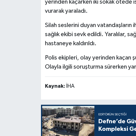
yerinden kaçarken iki sokak ötede 
vurarak yaraladı.
Silah seslerini duyan vatandaşların i
sağlık ekibi sevk edildi. Yaralılar, s
hastaneye kaldırıldı.
Polis ekipleri, olay yerinden kaçan ş
Olayla ilgili soruşturma sürerken yar
Kaynak:
İHA
EDITÖRÜN SEÇTIĞI
Defne’de Güv
Kompleksi Ge