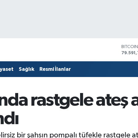
BITCOI
79.591,
DOLAR
45,436
EURO
53,386
iyaset
Sağlık
Resmi İlanlar
STERLİ
61,603
G.ALTIN
6862,
da rastgele ateş aç
BİST10
14.598
ndı
rsiz bir şahsın pompalı tüfekle rastgele a