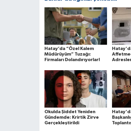
Hatay’da “Özel Kalem
Hatay'da
Müdürüyüm” Tuzağı:
Affetmed
Firmaları Dolandırıyorlar!
Adresler
Okulda Şiddet Yeniden
Hatay'da
Gündemde: Krirtik Zirve
Başkanlı
Gerçekleştirildi
Toplantıs