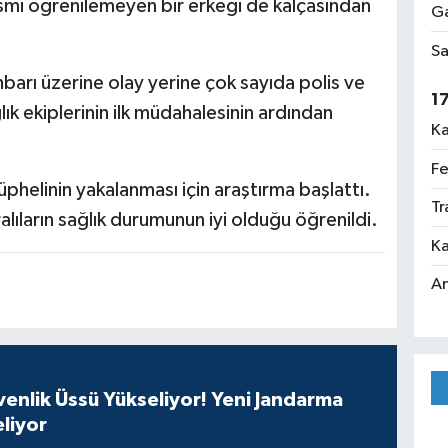
ismi öğrenilemeyen bir erkeği de kalçasından
Ga
Sa
hbarı üzerine olay yerine çok sayıda polis ve
1
ağlık ekiplerinin ilk müdahalesinin ardından
Ka
Fe
üphelinin yakalanması için araştırma başlattı.
Tr
alıların sağlık durumunun iyi olduğu öğrenildi.
Ka
An
enlik Üssü Yükseliyor! Yeni Jandarma
liyor