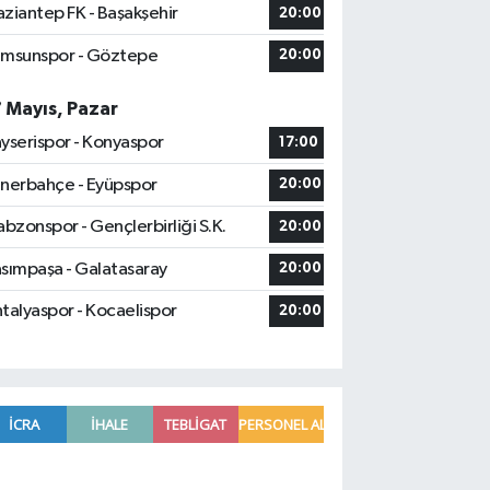
ziantep FK - Başakşehir
20:00
msunspor - Göztepe
20:00
7 Mayıs, Pazar
yserispor - Konyaspor
17:00
nerbahçe - Eyüpspor
20:00
abzonspor - Gençlerbirliği S.K.
20:00
sımpaşa - Galatasaray
20:00
talyaspor - Kocaelispor
20:00