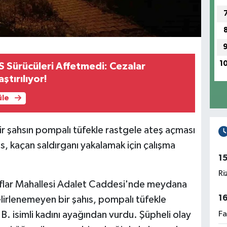
1
 Sürücüleri Affetmedi: Cezalar
ştırılıyor!
üle
ir şahsın pompalı tüfekle rastgele ateş açması
lis, kaçan saldırganı yakalamak için çalışma
1
Ri
uflar Mahallesi Adalet Caddesi'nde meydana
1
elirlenemeyen bir şahıs, pompalı tüfekle
Fa
B. isimli kadını ayağından vurdu. Şüpheli olay