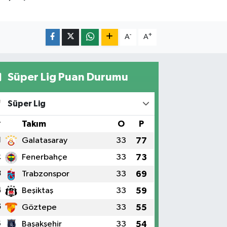
-
+
A
A
Süper Lig Puan Durumu
Süper Lig
#
Takım
O
P
1
Galatasaray
33
77
2
Fenerbahçe
33
73
3
Trabzonspor
33
69
4
Beşiktaş
33
59
5
Göztepe
33
55
6
Başakşehir
33
54