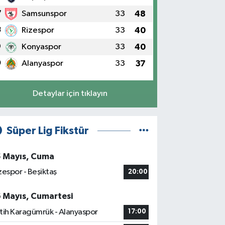
7
Samsunspor
33
48
8
Rizespor
33
40
9
Konyaspor
33
40
0
Alanyaspor
33
37
Detaylar için tıklayın
Süper Lig Fikstür
5 Mayıs, Cuma
zespor - Beşiktaş
20:00
6 Mayıs, Cumartesi
tih Karagümrük - Alanyaspor
17:00