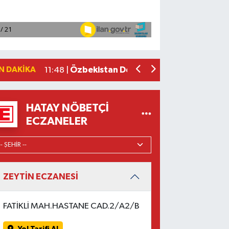
Vanspor FK'nin yeni transferi Khan'ın 
12:06 |
Toprak Razgatlıoğlu, MotoGP'de sezonun
12:06 |
Belçika, Grönland'a asker gönderecek
12:06 |
TÜVTÜRK'ün desteklediği Anadolu Dostl
11:55 |
N DAKIKA
Özbekistan Devlet Tarih Müzesi UNESCO
11:48 |
HATAY NÖBETÇI
ECZANELER
ZEYTİN ECZANESİ
FATİKLİ MAH.HASTANE CAD.2/A2/B