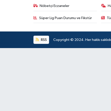
Nöbetçi Eczaneler
H
Süper Lig Puan Durumu ve Fikstür
Tü
RSS
Copyright © 2024. Her hakkı saklıdı