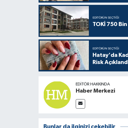
EDITÖRÜN SEÇTIĞI
TOKİ 750 Bin 
EDITÖRÜN SEÇTIĞI
Hatay'da Kadı
Risk Açıkland
EDITÖR HAKKINDA
Haber Merkezi
Bunlar da ilginizi çekebilir