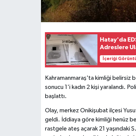
Hatay'da EDS
Adreslere Ula
İçeriği Görünt
Kahramanmaraş'ta kimliği belirsiz b
sonucu 1'i kadın 2 kişi yaralandı. Po
başlattı.
Olay, merkez Onikişubat ilçesi Yus
geldi. İddiaya göre kimliği henüz b
rastgele ateş açarak 21 yaşındaki S.