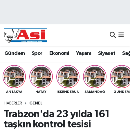
Asayiş
Nöbetçi Eczaneler
Dünya
Hava Durumu
Eğitim
Namaz Vakitleri
Gündem
Spor
Ekonomi
Yaşam
Siyaset
Sağ
Ekonomi
Trafik Durumu
Gündem
Süper Lig Puan Durumu ve Fikstür
ANTAKYA
HATAY
İSKENDERUN
SAMANDAĞ
GÜNDEM
Magazin
Tüm Manşetler
HABERLER
GENEL
Sağlık
Son Dakika Haberleri
Trabzon'da 23 yılda 161
taşkın kontrol tesisi
Siyaset
Haber Arşivi