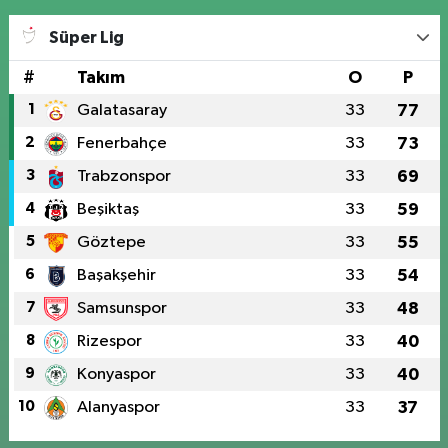
Süper Lig
#
Takım
O
P
1
Galatasaray
33
77
2
Fenerbahçe
33
73
3
Trabzonspor
33
69
4
Beşiktaş
33
59
5
Göztepe
33
55
6
Başakşehir
33
54
7
Samsunspor
33
48
8
Rizespor
33
40
9
Konyaspor
33
40
10
Alanyaspor
33
37