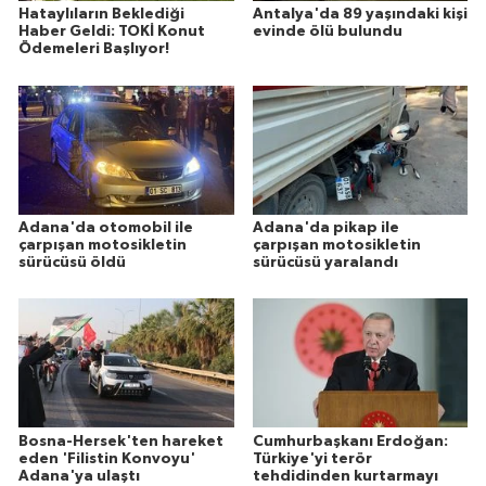
Hataylıların Beklediği
Antalya'da 89 yaşındaki kişi
Haber Geldi: TOKİ Konut
evinde ölü bulundu
Ödemeleri Başlıyor!
Adana'da otomobil ile
Adana'da pikap ile
çarpışan motosikletin
çarpışan motosikletin
sürücüsü öldü
sürücüsü yaralandı
Bosna-Hersek'ten hareket
Cumhurbaşkanı Erdoğan:
eden 'Filistin Konvoyu'
Türkiye'yi terör
Adana'ya ulaştı
tehdidinden kurtarmayı