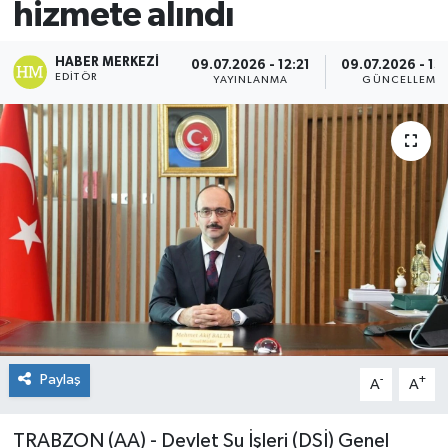
hizmete alındı
Spor
HABER MERKEZI
09.07.2026 - 12:21
09.07.2026 - 13
EDITÖR
YAYINLANMA
GÜNCELLEME
Teknoloji
Yaşam
Paylaş
-
+
A
A
TRABZON (AA) - Devlet Su İşleri (DSİ) Genel