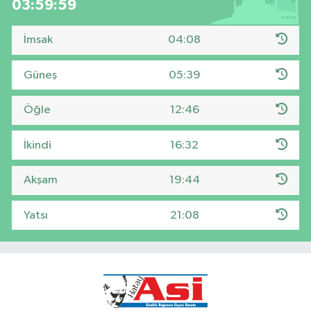
03:59:59
İmsak
04:08
Güneş
05:39
Öğle
12:46
İkindi
16:32
Akşam
19:44
Yatsı
21:08