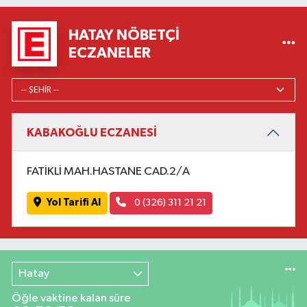
HATAY NÖBETÇI
ECZANELER
KABAKOĞLU ECZANESİ
FATİKLİ MAH.HASTANE CAD.2/A
Yol Tarifi Al
0 (326) 311 21 21
Hatay
Öğle vaktine kalan süre