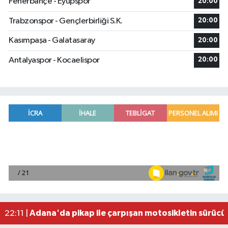
Fenerbahçe - Eyüpspor
20:00
Trabzonspor - Gençlerbirliği S.K.
20:00
Kasımpaşa - Galatasaray
20:00
Antalyaspor - Kocaelispor
20:00
Fenerbahçe, avantaj elde etti
23:49 |
Hataylıların Beklediği Haber Geldi: TOKİ Konut 
22:58 |
Antalya'da 89 yaşındaki kişi evinde ölü bulundu
22:47 |
Adana'da otomobil ile çarpışan motosikletin sü
22:23 |
Adana'da pikap ile çarpışan motosikletin sürücü
22:11 |