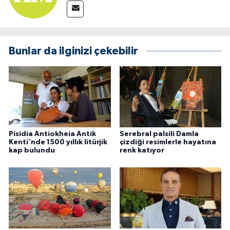
Bunlar da ilginizi çekebilir
Pisidia Antiokheia Antik
Serebral palsili Damla
Kenti'nde 1500 yıllık litürjik
çizdiği resimlerle hayatına
kap bulundu
renk katıyor