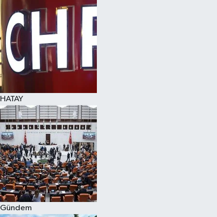
Spor
Teknoloji
Yaşam
HATAY
Gündem