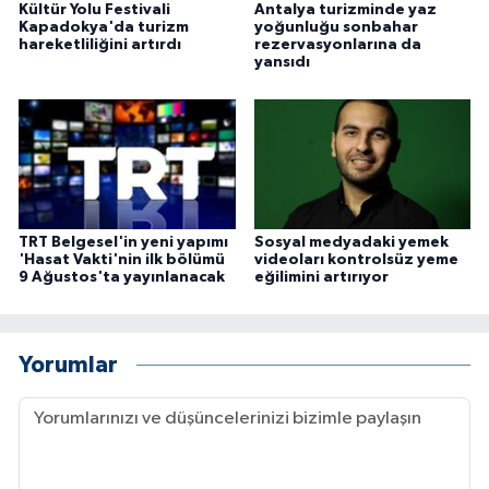
Kültür Yolu Festivali
Antalya turizminde yaz
Kapadokya'da turizm
yoğunluğu sonbahar
hareketliliğini artırdı
rezervasyonlarına da
yansıdı
TRT Belgesel'in yeni yapımı
Sosyal medyadaki yemek
'Hasat Vakti'nin ilk bölümü
videoları kontrolsüz yeme
9 Ağustos'ta yayınlanacak
eğilimini artırıyor
Yorumlar