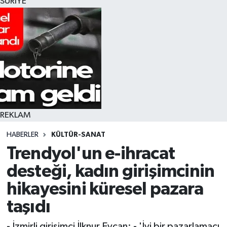
SURİYE
REKLAM
HABERLER
KÜLTÜR-SANAT
Trendyol'un e-ihracat
desteği, kadın girişimcinin
hikayesini küresel pazara
taşıdı
- İzmirli girişimci İlknur Evcan: - 'İyi bir pazarlamacı