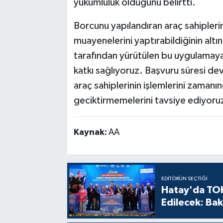
yükümlülük olduğunu belirtti.
Borcunu yapılandıran araç sahipleri
muayenelerini yaptırabildiğinin altın
tarafından yürütülen bu uygulamaya i
katkı sağlıyoruz. Başvuru süresi d
araç sahiplerinin işlemlerini zaman
geciktirmemelerini tavsiye ediyoruz.
Kaynak:
AA
EDITÖRÜN SEÇTIĞI
Hatay'da TOK
Edilecek: Bak