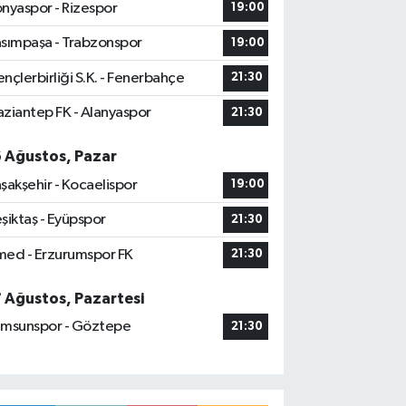
nyaspor - Rizespor
19:00
sımpaşa - Trabzonspor
19:00
nçlerbirliği S.K. - Fenerbahçe
21:30
ziantep FK - Alanyaspor
21:30
6 Ağustos, Pazar
şakşehir - Kocaelispor
19:00
şiktaş - Eyüpspor
21:30
ed - Erzurumspor FK
21:30
7 Ağustos, Pazartesi
msunspor - Göztepe
21:30