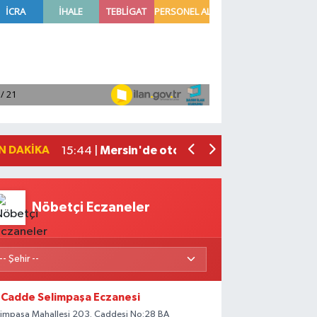
Hatay'da TOKİ Sosyal Konut Anahtarları
16:27 |
Antalya Büyükşehir Belediyesi yangınd
16:05 |
İletişim Başkanı Duran'dan 'Mekke Ort
15:55 |
Hafta sonu yurdun büyük bölümünde sı
15:51 |
N DAKIKA
Mersin'de otomobil ile çarpışan elektri
15:44 |
Nöbetçi Eczaneler
Cadde Selimpaşa Eczanesi
limpaşa Mahallesi 203. Caddesi No:28 BA