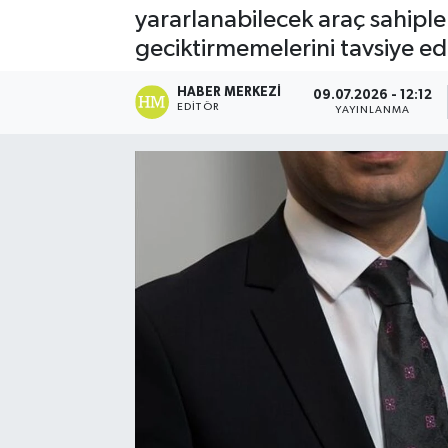
yararlanabilecek araç sahipl
Spor
geciktirmemelerini tavsiye ed
Teknoloji
HABER MERKEZI
09.07.2026 - 12:12
EDITÖR
YAYINLANMA
Yaşam