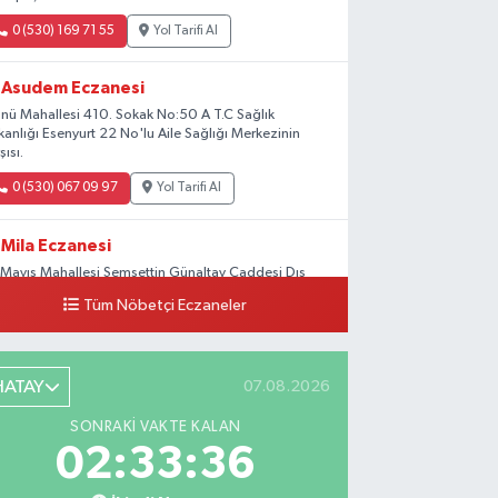
0 (530) 169 71 55
Yol Tarifi Al
Asudem Eczanesi
önü Mahallesi 410. Sokak No:50 A T.C Sağlık
kanlığı Esenyurt 22 No'lu Aile Sağlığı Merkezinin
şısı.
0 (530) 067 09 97
Yol Tarifi Al
Mila Eczanesi
 Mayıs Mahallesi Şemsettin Günaltay Caddesi Dış
pı No:168-170 G No:29
Tüm Nöbetçi Eczaneler
0 (216) 514 23 73
Yol Tarifi Al
Kasımpaşa Eczanesi
HATAY
07.08.2026
hya Kahya Mahallesi Kasımpaşa Bostanı Sokak 18A
SONRAKI VAKTE KALAN
tfak Ekipmanları Satan Dükkanların Olduğu
02:33:35
ddede Denizbank'ın Karşısı, Albaraka'nın
kağında