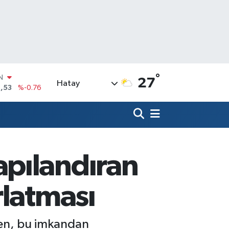
IN
,53
%-0.76
°
R
27
Hatay
69
%0.17
65
%0.01
N
7
%0.02
ALTIN
9
%2.12
pılandıran
0
%64
rlatması
en, bu imkandan