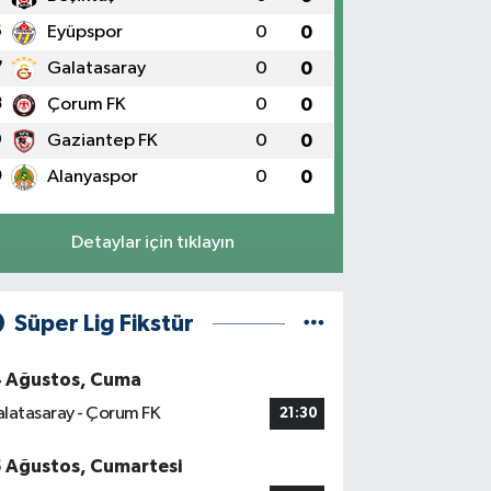
6
Eyüpspor
0
0
7
Galatasaray
0
0
8
Çorum FK
0
0
9
Gaziantep FK
0
0
0
Alanyaspor
0
0
Detaylar için tıklayın
Süper Lig Fikstür
4 Ağustos, Cuma
latasaray - Çorum FK
21:30
5 Ağustos, Cumartesi