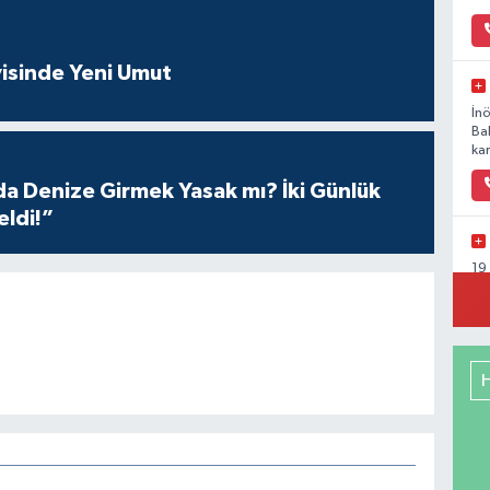
isinde Yeni Umut
İn
Ba
kar
 Denize Girmek Yasak mı? İki Günlük
eldi!”
19
Ka
Ya
Mu
Ca
So