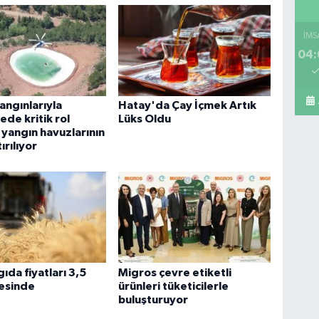
İMS
04:
Ba
mar
bu
ngınlarıyla
Hatay'da Çay İçmek Artık
de kritik rol
Lüks Oldu
yangın havuzlarının
ırılıyor
Pe
Sa
Os
ıda fiyatları 3,5
Migros çevre etiketli
vesinde
ürünleri tüketicilerle
buluşturuyor