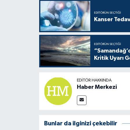
EDITÖRÜN SEÇTIĞI
Kanser Tedav
EDITÖRÜN SEÇTIĞI
“Samandağ’da
Kritik Uyarı G
EDITÖR HAKKINDA
Haber Merkezi
Bunlar da ilginizi çekebilir