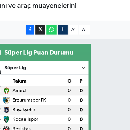
ını ve araç muayenelerini
-
+
A
A
Süper Lig Puan Durumu
Süper Lig
#
Takım
O
P
1
Amed
0
0
2
Erzurumspor FK
0
0
3
Başakşehir
0
0
4
Kocaelispor
0
0
5
Beşiktaş
0
0