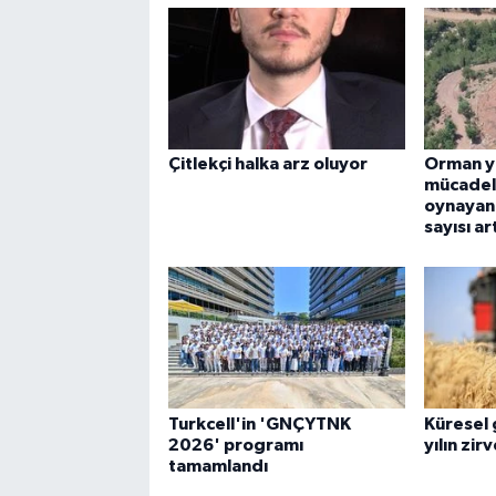
Çitlekçi halka arz oluyor
Orman ya
mücadele
oynayan 
sayısı art
Turkcell'in 'GNÇYTNK
Küresel g
2026' programı
yılın zir
tamamlandı