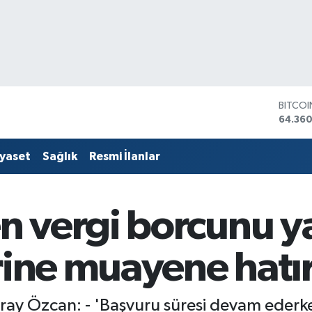
BITCO
64.360
DOLA
47,70
EURO
55,02
iyaset
Sağlık
Resmi İlanlar
STERLİ
64,189
GRAM 
6618.4
 vergi borcunu ya
BİST10
13.887
rine muayene hatı
ay Özcan: - 'Başvuru süresi devam ederk