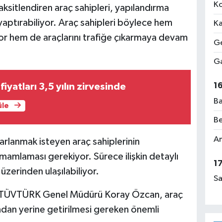
Ko
aksitlendiren araç sahipleri, yapılandırma
aptırabiliyor. Araç sahipleri böylece hem
Ka
iyor hem de araçlarını trafiğe çıkarmaya devam
Ge
Ga
1
fiyatları 3,5 yılın zirvesinde
Ba
üle
Be
Am
rlanmak isteyen araç sahiplerinin
mamlaması gerekiyor. Sürece ilişkin detaylı
1
 üzerinden ulaşılabiliyor.
Sa
en TÜVTÜRK Genel Müdürü Koray Özcan, araç
ından yerine getirilmesi gereken önemli