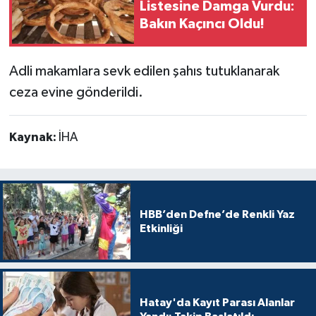
Listesine Damga Vurdu:
Bakın Kaçıncı Oldu!
Adli makamlara sevk edilen şahıs tutuklanarak
ceza evine gönderildi.
Kaynak:
İHA
HBB’den Defne’de Renkli Yaz
Etkinliği
Hatay'da Kayıt Parası Alanlar