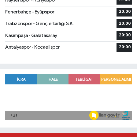
Kayserispor - Konyaspor
17:00
Fenerbahçe - Eyüpspor
20:00
Trabzonspor - Gençlerbirliği S.K.
20:00
Kasımpaşa - Galatasaray
20:00
Antalyaspor - Kocaelispor
20:00
2026 Air Badminton Türkiye Şampiyonası, Ala
22:44 |
Cumhurbaşkanı Erdoğan, yarın Suudi Arabistan'a
22:31 |
Beşiktaş Çekya'dan İstanbul'a avantajlı dönüyo
22:31 |
Alanya'da mikroplastik kirliliği araştırması sonuç
21:12 |