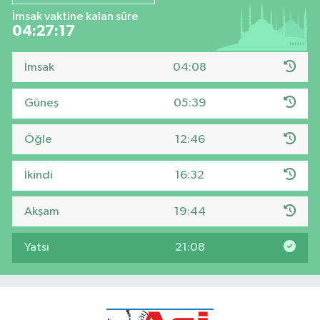
İmsak vaktine kalan süre
04:27:17
İmsak
04:08
Güneş
05:39
Öğle
12:46
İkindi
16:32
Akşam
19:44
Yatsı
21:08