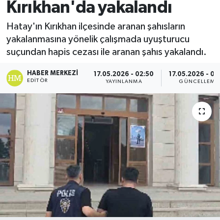
Kırıkhan'da yakalandı
Spor
Hatay'ın Kırıkhan ilçesinde aranan şahısların
yakalanmasına yönelik çalışmada uyuşturucu
Teknoloji
suçundan hapis cezası ile aranan şahıs yakalandı.
Yaşam
HABER MERKEZI
17.05.2026 - 02:50
17.05.2026 - 02
EDITÖR
YAYINLANMA
GÜNCELLEME