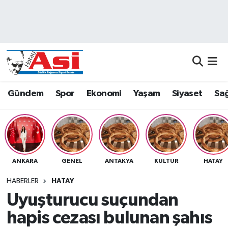
Asayiş
Nöbetçi Eczaneler
Dünya
Hava Durumu
Eğitim
Namaz Vakitleri
Gündem
Spor
Ekonomi
Yaşam
Siyaset
Sağ
Ekonomi
Trafik Durumu
Gündem
Süper Lig Puan Durumu ve Fikstür
ANKARA
GENEL
ANTAKYA
KÜLTÜR
HATAY
Magazin
Tüm Manşetler
HABERLER
HATAY
Sağlık
Son Dakika Haberleri
Uyuşturucu suçundan
hapis cezası bulunan şahıs
Siyaset
Haber Arşivi