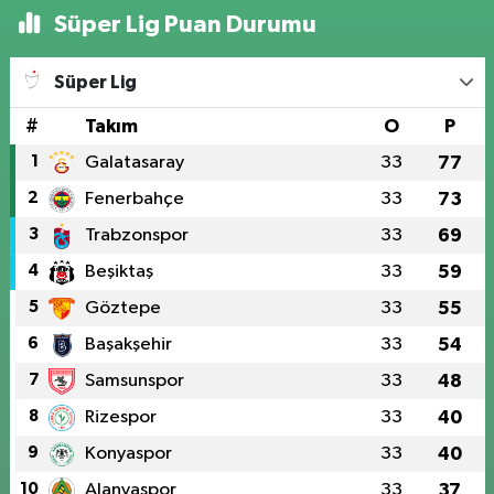
Süper Lig Puan Durumu
Süper Lig
#
Takım
O
P
1
Galatasaray
33
77
2
Fenerbahçe
33
73
3
Trabzonspor
33
69
4
Beşiktaş
33
59
5
Göztepe
33
55
6
Başakşehir
33
54
7
Samsunspor
33
48
8
Rizespor
33
40
9
Konyaspor
33
40
10
Alanyaspor
33
37