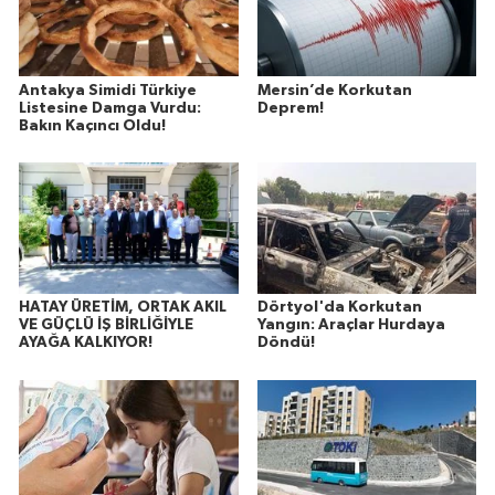
Antakya Simidi Türkiye
Mersin’de Korkutan
Listesine Damga Vurdu:
Deprem!
Bakın Kaçıncı Oldu!
HATAY ÜRETİM, ORTAK AKIL
Dörtyol'da Korkutan
VE GÜÇLÜ İŞ BİRLİĞİYLE
Yangın: Araçlar Hurdaya
AYAĞA KALKIYOR!
Döndü!