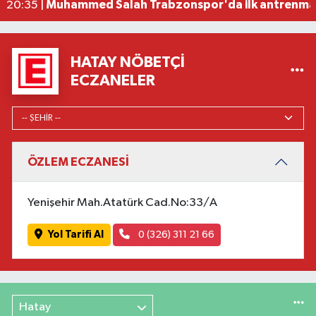
Muhammed Salah Trabzonspor'da ilk antrenman
20:35 |
HATAY NÖBETÇI
ECZANELER
ÖZLEM ECZANESİ
Yenişehir Mah.Atatürk Cad.No:33/A
Yol Tarifi Al
0 (326) 311 21 66
Hatay