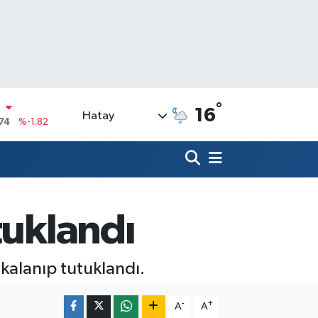
N
74
%-1.82
°
16
Hatay
20
%0.02
90
%0.19
N
80
%0.18
09000
%0.19
tuklandı
0
,00
%0
kalanıp tutuklandı.
-
+
A
A