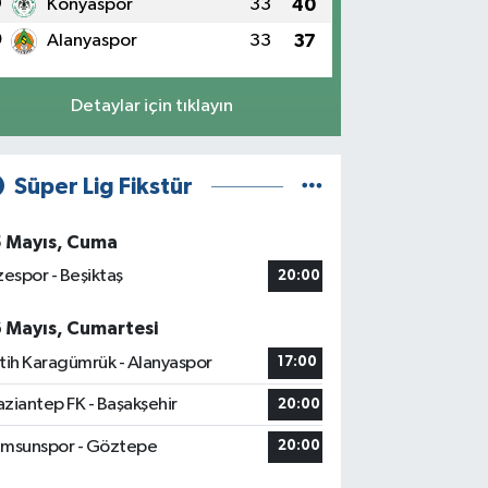
9
Konyaspor
33
40
0
Alanyaspor
33
37
Detaylar için tıklayın
Süper Lig Fikstür
5 Mayıs, Cuma
zespor - Beşiktaş
20:00
6 Mayıs, Cumartesi
tih Karagümrük - Alanyaspor
17:00
ziantep FK - Başakşehir
20:00
msunspor - Göztepe
20:00