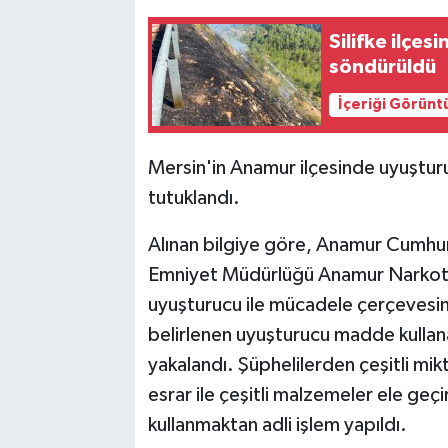
Silifke ilçe
söndürüldü
İçeriği Görünt
Mersin'in Anamur ilçesinde uyuştur
tutuklandı.
Alınan bilgiye göre, Anamur Cumhuri
Emniyet Müdürlüğü Anamur Narkotik 
uyuşturucu ile mücadele çerçevesine
belirlenen uyuşturucu madde kullan
yakalandı. Şüphelilerden çeşitli m
esrar ile çeşitli malzemeler ele geç
kullanmaktan adli işlem yapıldı.