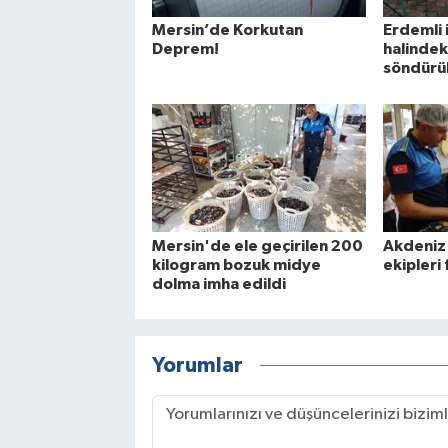
Mersin’de Korkutan
Erdemli 
Deprem!
halindek
söndürü
Mersin'de ele geçirilen 200
Akdeniz 
kilogram bozuk midye
ekipleri 
dolma imha edildi
Yorumlar