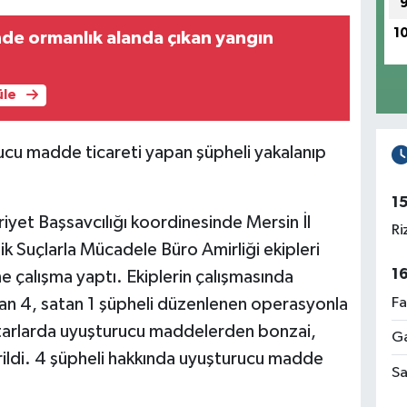
1
sinde ormanlık alanda çıkan yangın
üle
ucu madde ticareti yapan şüpheli yakalanıp
1
yet Başsavcılığı koordinesinde Mersin İl
Ri
Suçlarla Mücadele Büro Amirliği ekipleri
1
 çalışma yaptı. Ekiplerin çalışmasında
Fa
an 4, satan 1 şüpheli düzenlenen operasyonla
iktarlarda uyuşturucu maddelerden bonzai,
Ga
irildi. 4 şüpheli hakkında uyuşturucu madde
Sa