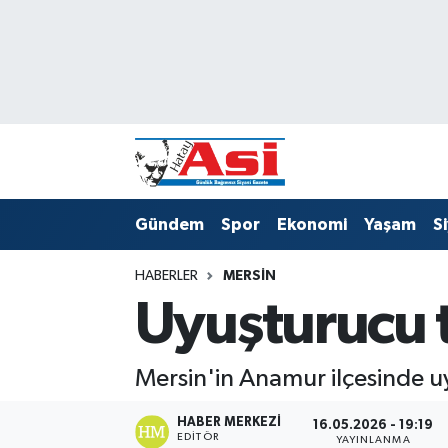
Asayiş
Nöbetçi Eczaneler
Dünya
Hava Durumu
Eğitim
Namaz Vakitleri
Gündem
Spor
Ekonomi
Yaşam
S
Ekonomi
Trafik Durumu
HABERLER
MERSIN
Gündem
Süper Lig Puan Durumu ve Fikstür
Uyuşturucu t
Magazin
Tüm Manşetler
Mersin'in Anamur ilçesinde u
Sağlık
Son Dakika Haberleri
HABER MERKEZI
16.05.2026 - 19:19
Siyaset
Haber Arşivi
EDITÖR
YAYINLANMA