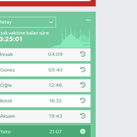
Hatay
sak vaktine kalan süre
3:25:00
İmsak
04:09
Güneş
05:40
Öğle
12:46
İkindi
16:32
Akşam
19:43
Yatsı
21:07