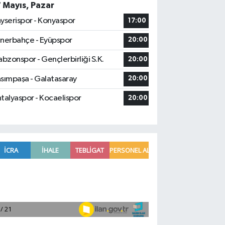
7 Mayıs, Pazar
yserispor - Konyaspor
17:00
nerbahçe - Eyüpspor
20:00
abzonspor - Gençlerbirliği S.K.
20:00
sımpaşa - Galatasaray
20:00
talyaspor - Kocaelispor
20:00
Manavgat'ta kuyuya düşen çocuk itfaiy
23:57 |
2026 Air Badminton Türkiye Şampiyo
22:44 |
Cumhurbaşkanı Erdoğan, yarın Suudi Ar
22:31 |