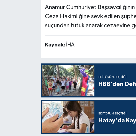
Anamur Cumhuriyet Başsavcılığının t
Ceza Hakimliğine sevk edilen şüphe
suçundan tutuklanarak cezaevine gö
Kaynak:
İHA
EDITÖRÜN SEÇTIĞI
HBB’den Defn
EDITÖRÜN SEÇTIĞI
Hatay'da Kayı