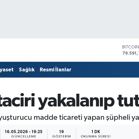
BITCOI
79.591,
DOLAR
45,436
EURO
53,386
iyaset
Sağlık
Resmi İlanlar
STERLİ
61,603
G.ALTIN
6862,
aciri yakalanıp tu
BİST10
14.598
yuşturucu madde ticareti yapan şüpheli ya
16.05.2026 - 19:25
19
1 DK
GÜNCELLEME
GÖSTERIM
OKUNMA SÜRESI