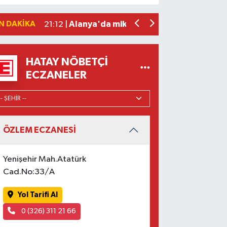
Beşiktaş Çekya'dan İstanbul'a avantaj
22:31 |
N DAKIKA
Alanya'da mikroplastik kirliliği araştır
21:12 |
HATAY NÖBETÇI
ECZANELER
ÖZLEM ECZANESİ
Yenişehir Mah.Atatürk
Cad.No:33/A
Yol Tarifi Al
0 (326) 311 21 66