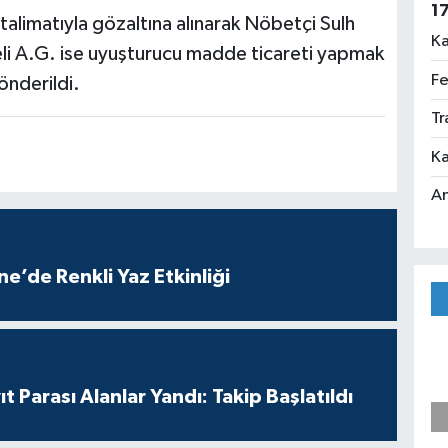
1
alimatıyla gözaltına alınarak Nöbetçi Sulh
Ka
li A.G. ise uyuşturucu madde ticareti yapmak
Fe
nderildi.
Tr
Ka
An
e’de Renkli Yaz Etkinliği
t Parası Alanlar Yandı: Takip Başlatıldı