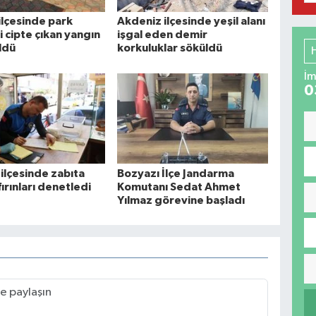
ilçesinde park
Akdeniz ilçesinde yeşil alanı
i cipte çıkan yangın
işgal eden demir
ldü
korkuluklar söküldü
İm
0
ilçesinde zabıta
Bozyazı İlçe Jandarma
fırınları denetledi
Komutanı Sedat Ahmet
Yılmaz görevine başladı