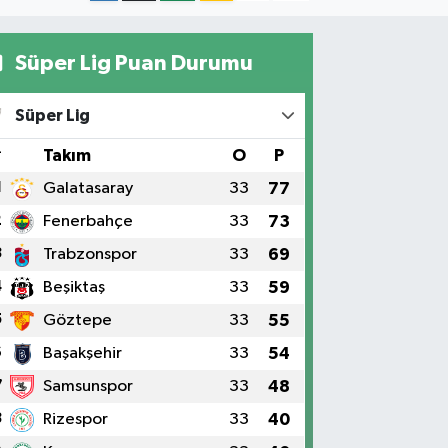
Süper Lig Puan Durumu
Süper Lig
#
Takım
O
P
1
Galatasaray
33
77
2
Fenerbahçe
33
73
3
Trabzonspor
33
69
4
Beşiktaş
33
59
5
Göztepe
33
55
6
Başakşehir
33
54
7
Samsunspor
33
48
8
Rizespor
33
40