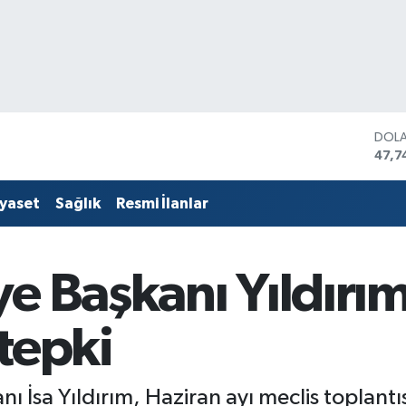
DOL
47,7
EUR
55,2
iyaset
Sağlık
Resmi İlanlar
STER
64,4
GRAM
6660
ye Başkanı Yıldır
BİST
13.7
BITC
tepki
64.8
nı İsa Yıldırım, Haziran ayı meclis toplant