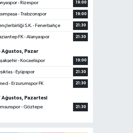
nyaspor - Rizespor
19:00
sımpaşa - Trabzonspor
19:00
nçlerbirliği S.K. - Fenerbahçe
21:30
ziantep FK - Alanyaspor
21:30
6 Ağustos, Pazar
şakşehir - Kocaelispor
19:00
şiktaş - Eyüpspor
21:30
ed - Erzurumspor FK
21:30
7 Ağustos, Pazartesi
msunspor - Göztepe
21:30