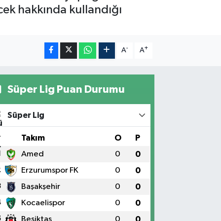
cek hakkında kullandığı
-
+
A
A
Süper Lig Puan Durumu
Süper Lig
#
Takım
O
P
1
Amed
0
0
2
Erzurumspor FK
0
0
3
Başakşehir
0
0
4
Kocaelispor
0
0
5
Beşiktaş
0
0