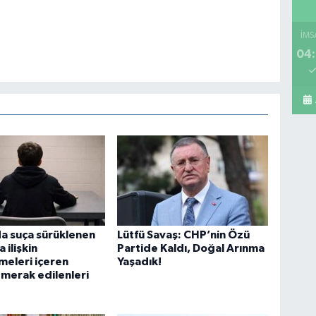
Ca
Te
İMS
04:
Fe
Si
Ka
sü
a suça sürüklenen
Lütfü Savaş: CHP’nin Özü
 ilişkin
Partide Kaldı, Doğal Arınma
eleri içeren
Yaşadık!
Ya
merak edilenleri