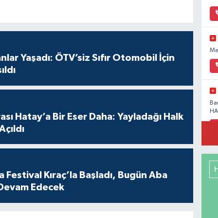
Me
anlar Yaşadı: ÖTV’siz Sıfır Otomobil İçin
ıldı
Ba
HA
sı Hatay’a Bir Eser Daha: Yayladağı Halk
Açıldı
Ak
41
 Festival Kıraç’la Başladı, Bugün Aba
 Devam Edecek