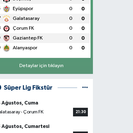
6
Eyüpspor
0
0
7
Galatasaray
0
0
8
Çorum FK
0
0
9
Gaziantep FK
0
0
0
Alanyaspor
0
0
Detaylar için tıklayın
Süper Lig Fikstür
4 Ağustos, Cuma
latasaray - Çorum FK
21:30
5 Ağustos, Cumartesi