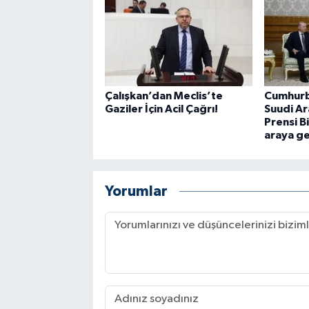
Çalışkan’dan Meclis’te
Cumhurb
Gaziler İçin Acil Çağrı!
Suudi Ar
Prensi Bi
araya ge
Yorumlar