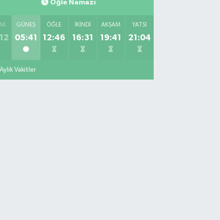
Öğle Namazı
miikebir Mahallesi Taşkızak Tersanesi Caddesi 6 6B
rsane İstanbul içerisi ama yol üzerinde
AK
GÜNEŞ
ÖĞLE
İKINDI
AKŞAM
YATSI
0 (533) 395 65 65
Yol Tarifi Al
12
05:41
12:46
16:31
19:41
21:04
Nuh Eczanesi
tih Mahallesi Hicazkar (Örnek Mah) Sokak Bağkur
Aylık Vakitler
tesi No:10 1A
0 (216) 324 46 96
Yol Tarifi Al
Kelebek Eczanesi
narya Mahallesi Şahin Caddesi No:45 C Ece
permarket karşısı. Eski murat eczanesi.
0 (533) 306 21 14
Yol Tarifi Al
Kahraman Eczanesi
vuztürk Mahallesi Karadeniz Caddesi 128 K
0 (216) 443 99 98
Yol Tarifi Al