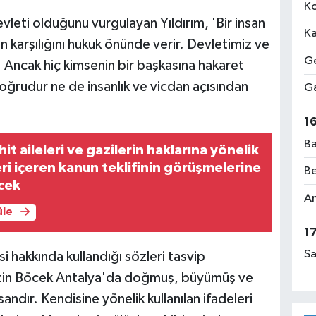
Ko
vleti olduğunu vurgulayan Yıldırım, 'Bir insan
Ka
n karşılığını hukuk önünde verir. Devletimiz ve
Ge
. Ancak hiç kimsenin bir başkasına hakaret
ğrudur ne de insanlık ve vicdan açısından
Ga
1
Ba
t aileleri ve gazilerin haklarına yönelik
i içeren kanun teklifinin görüşmelerine
Be
cek
Am
üle
1
Sa
i hakkında kullandığı sözleri tasvip
ittin Böcek Antalya'da doğmuş, büyümüş ve
sandır. Kendisine yönelik kullanılan ifadeleri