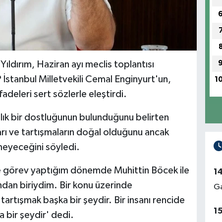
Yıldırım, Haziran ayı meclis toplantısı
İstanbul Milletvekili Cemal Enginyurt'un,
1
adeleri sert sözlerle eleştirdi.
llık bir dostluğunun bulunduğunu belirten
ları ve tartışmaların doğal olduğunu ancak
emeyeceğini söyledi.
de görev yaptığım dönemde Muhittin Böcek ile
1
ndan biriydim. Bir konu üzerinde
Ga
tartışmak başka bir şeydir. Bir insanı rencide
1
bir şeydir' dedi.