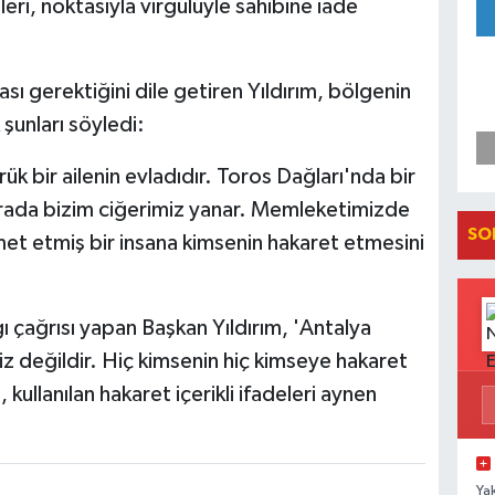
ri, noktasıyla virgülüyle sahibine iade
sı gerektiğini dile getiren Yıldırım, bölgenin
 şunları söyledi:
k bir ailenin evladıdır. Toros Dağları'nda bir
urada bizim ciğerimiz yanar. Memleketimizde
SO
t etmiş bir insana kimsenin hakaret etmesini
ı çağrısı yapan Başkan Yıldırım, 'Antalya
siz değildir. Hiç kimsenin hiç kimseye hakaret
ullanılan hakaret içerikli ifadeleri aynen
Ya