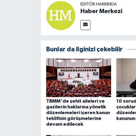
EDITÖR HAKKINDA
Haber Merkezi
Bunlar da ilginizi çekebilir
TBMM'de şehit aileleri ve
10 sorud
gazilerin haklarına yönelik
çocuklara
düzenlemeleri içeren kanun
düzenlem
teklifinin görüşmelerine
kanunun 
devam edilecek