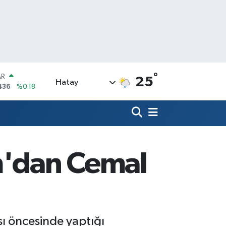
°
AR
25
Hatay
436
%0.18
O
510
%0.32
LİN
811
%0.38
 ALTIN
.55
%0
ım'dan Cemal
100
79
%-14
OIN
15,30
%-0.1
ısı öncesinde yaptığı