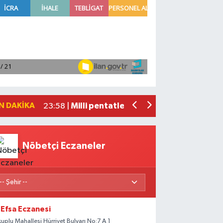
Adana'da helikopter destekli 'huzur v
01:06 |
Mersin'de uyuşturucu operasyonunda 1
00:39 |
Adana'da silahlı saldırıda 3 kişi yaral
00:05 |
Fransa'dan iade edilen tarihi eserler 
23:59 |
N DAKIKA
Milli pentatletler Kıvanç Taşyaran ve
23:58 |
Nöbetçi Eczaneler
Efsa Eczanesi
kuplu Mahallesi Hürriyet Bulvarı No:7 A 1