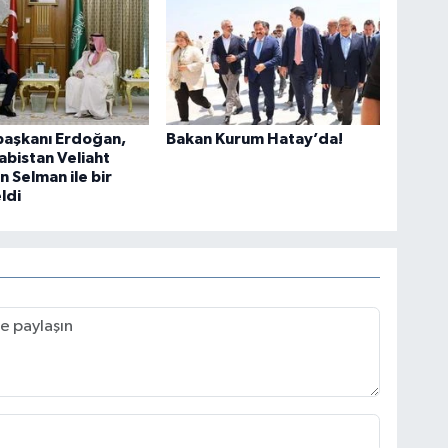
Ka
64
aşkanı Erdoğan,
Bakan Kurum Hatay’da!
abistan Veliaht
Ba
n Selman ile bir
Bö
ldi
Or
TA
EĞ
Bu