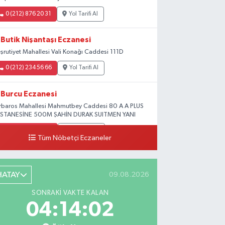
0 (212) 876 20 31
Yol Tarifi Al
Butik Nişantaşı Eczanesi
şrutiyet Mahallesi Vali Konağı Caddesi 111D
0 (212) 234 56 66
Yol Tarifi Al
Burcu Eczanesi
rbaros Mahallesi Mahmutbey Caddesi 80 A A PLUS
STANESİNE 500M ŞAHİN DURAK SUITMEN YANI
0 (212) 552 25 29
Yol Tarifi Al
Tüm Nöbetçi Eczaneler
Tuna Tillo Eczanesi
şemsettin Mahallesi Akdeniz Caddesi No:12 A
HATAY
09.08.2026
.01948179055185, 28.946705949073934
SONRAKI VAKTE KALAN
0 (212) 635 03 83
Yol Tarifi Al
04:14:01
Tersane İstanbul Eczanesi