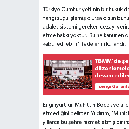
Türkiye Cumhuriyeti'nin bir hukuk de
hangi suçu işlemiş olursa olsun bunu
adalet sistemi gereken cezayı verir
etme hakkı yoktur. Bu ne kanunen do
kabul edilebilir' ifadelerini kullandı.
TBMM'de şehi
düzenlemeler
devam edile
İçeriği Görünt
Enginyurt'un Muhittin Böcek ve ailes
etmediğini belirten Yıldırım, 'Muh
yıllarca bu şehre hizmet etmiş bir in