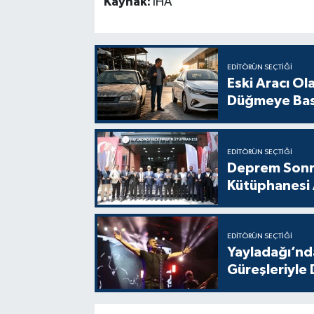
Kaynak:
İHA
EDITÖRÜN SEÇTIĞI
Eski Aracı Ol
Düğmeye Bas
EDITÖRÜN SEÇTIĞI
Deprem Sonra
Kütüphanesi 
EDITÖRÜN SEÇTIĞI
Yayladağı’nda
Güreşleriyle