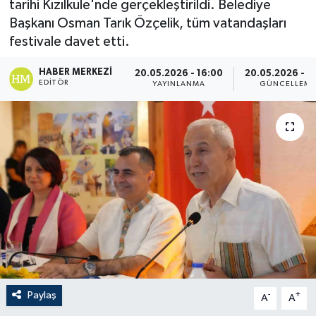
tarihi Kızılkule'nde gerçekleştirildi. Belediye
Başkanı Osman Tarık Özçelik, tüm vatandaşları
festivale davet etti.
HABER MERKEZI
20.05.2026 - 16:00
20.05.2026 - 1
EDITÖR
YAYINLANMA
GÜNCELLEM
Paylaş
-
+
A
A