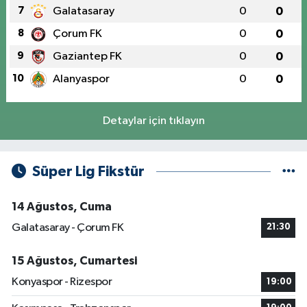
7
Galatasaray
0
0
8
Çorum FK
0
0
9
Gaziantep FK
0
0
10
Alanyaspor
0
0
Detaylar için tıklayın
Süper Lig Fikstür
14 Ağustos, Cuma
Galatasaray - Çorum FK
21:30
15 Ağustos, Cumartesi
Konyaspor - Rizespor
19:00