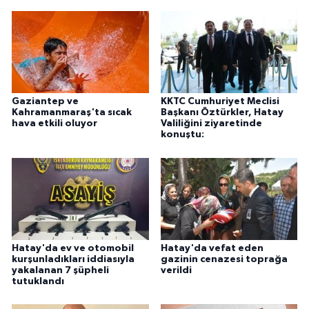
Gaziantep ve
KKTC Cumhuriyet Meclisi
Kahramanmaraş'ta sıcak
Başkanı Öztürkler, Hatay
hava etkili oluyor
Valiliğini ziyaretinde
konuştu:
Hatay'da ev ve otomobil
Hatay'da vefat eden
kurşunladıkları iddiasıyla
gazinin cenazesi toprağa
yakalanan 7 şüpheli
verildi
tutuklandı