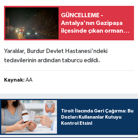
GÜNCELLEME -
Antalya'nın Gazipaşa
ilçesinde çıkan orman
yangınına müdahale
ediliyor
Yaralılar, Burdur Devlet Hastanesi'ndeki
tedavilerinin ardından taburcu edildi.
Kaynak:
AA
Tiroit İlacında Geri Çağırma: Bu
Dozları Kullananlar Kutuyu
Kontrol Etsin!