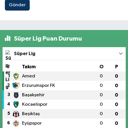
Gönder
Süper Lig Puan Durumu
Süper Lig
#
Takım
O
P
1
Amed
0
0
2
Erzurumspor FK
0
0
3
Başakşehir
0
0
4
Kocaelispor
0
0
5
Beşiktaş
0
0
6
Eyüpspor
0
0