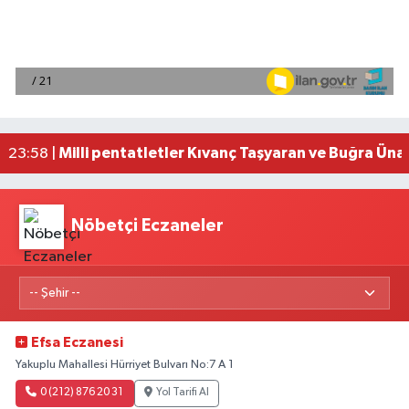
Adana'da helikopter destekli 'huzur ve güven' 
01:06 |
Mersin'de uyuşturucu operasyonunda 190 gram e
00:39 |
Adana'da silahlı saldırıda 3 kişi yaralandı
00:05 |
Fransa'dan iade edilen tarihi eserler Şam Kalesi
23:59 |
Milli pentatletler Kıvanç Taşyaran ve Buğra Üna
23:58 |
Nöbetçi Eczaneler
Efsa Eczanesi
Yakuplu Mahallesi Hürriyet Bulvarı No:7 A 1
0 (212) 876 20 31
Yol Tarifi Al