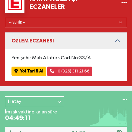
ECZANELER
ÖZLEM ECZANESİ
Yenişehir Mah.Atatürk Cad.No:33/A
Yol Tarifi Al
0 (326) 311 21 66
Hatay
İmsak vaktine kalan süre
04:49:10