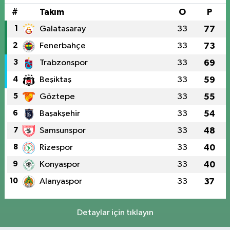
#
Takım
O
P
1
Galatasaray
33
77
2
Fenerbahçe
33
73
3
Trabzonspor
33
69
4
Beşiktaş
33
59
5
Göztepe
33
55
6
Başakşehir
33
54
7
Samsunspor
33
48
8
Rizespor
33
40
9
Konyaspor
33
40
10
Alanyaspor
33
37
Detaylar için tıklayın