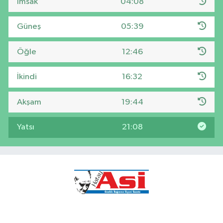
İmsak
04:08
Güneş
05:39
Öğle
12:46
İkindi
16:32
Akşam
19:44
Yatsı
21:08