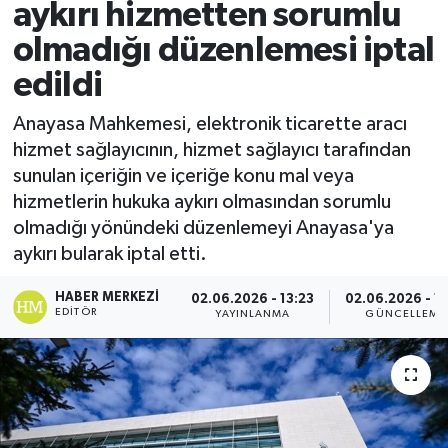
aykırı hizmetten sorumlu
Spor
olmadığı düzenlemesi iptal
edildi
Teknoloji
Anayasa Mahkemesi, elektronik ticarette aracı
Yaşam
hizmet sağlayıcının, hizmet sağlayıcı tarafından
sunulan içeriğin ve içeriğe konu mal veya
hizmetlerin hukuka aykırı olmasından sorumlu
olmadığı yönündeki düzenlemeyi Anayasa'ya
aykırı bularak iptal etti.
HABER MERKEZI
02.06.2026 - 13:23
02.06.2026 - 13
EDITÖR
YAYINLANMA
GÜNCELLEME