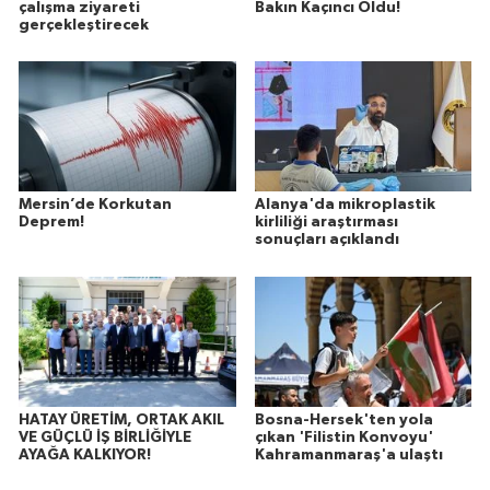
çalışma ziyareti
Bakın Kaçıncı Oldu!
gerçekleştirecek
Mersin’de Korkutan
Alanya'da mikroplastik
Deprem!
kirliliği araştırması
sonuçları açıklandı
HATAY ÜRETİM, ORTAK AKIL
Bosna-Hersek'ten yola
VE GÜÇLÜ İŞ BİRLİĞİYLE
çıkan 'Filistin Konvoyu'
AYAĞA KALKIYOR!
Kahramanmaraş'a ulaştı