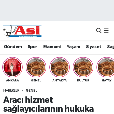
Asayiş
Nöbetçi Eczaneler
Dünya
Hava Durumu
Eğitim
Namaz Vakitleri
Gündem
Spor
Ekonomi
Yaşam
Siyaset
Sağ
Ekonomi
Trafik Durumu
Gündem
Süper Lig Puan Durumu ve Fikstür
ANKARA
GENEL
ANTAKYA
KÜLTÜR
HATAY
Magazin
Tüm Manşetler
HABERLER
GENEL
Sağlık
Son Dakika Haberleri
Aracı hizmet
sağlayıcılarının hukuka
Siyaset
Haber Arşivi