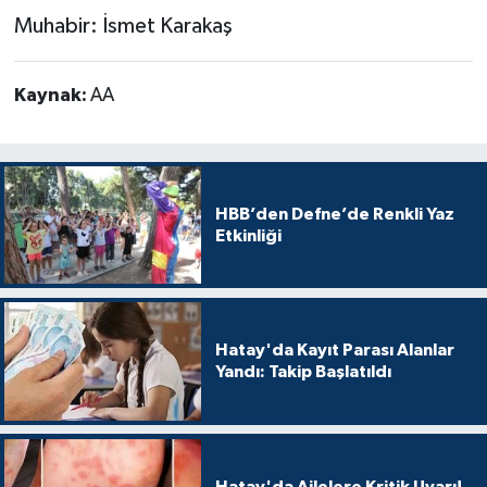
Muhabir: İsmet Karakaş
Kaynak:
AA
HBB’den Defne’de Renkli Yaz
Etkinliği
Hatay'da Kayıt Parası Alanlar
Yandı: Takip Başlatıldı
Hatay'da Ailelere Kritik Uyarı!