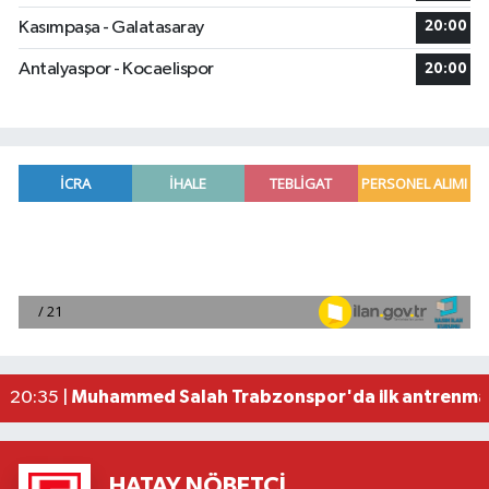
Kasımpaşa - Galatasaray
20:00
Antalyaspor - Kocaelispor
20:00
2026 Air Badminton Türkiye Şampiyonası, Ala
22:44 |
Cumhurbaşkanı Erdoğan, yarın Suudi Arabistan'a
22:31 |
Beşiktaş Çekya'dan İstanbul'a avantajlı dönüyo
22:31 |
Alanya'da mikroplastik kirliliği araştırması sonuç
21:12 |
Muhammed Salah Trabzonspor'da ilk antrenman
20:35 |
HATAY NÖBETÇI