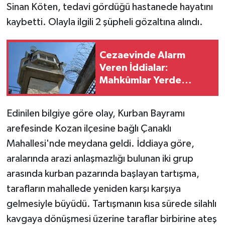
Sinan Köten, tedavi gördüğü hastanede hayatını
kaybetti. Olayla ilgili 2 şüpheli gözaltına alındı.
Cezaevinde Alarm
Veren İddialar:
Mahkûmlar Yerde
Yatıyor, Haftalardır Su
Akmıyor!
Edinilen bilgiye göre olay, Kurban Bayramı
arefesinde Kozan ilçesine bağlı Çanaklı
Mahallesi'nde meydana geldi. İddiaya göre,
aralarında arazi anlaşmazlığı bulunan iki grup
arasında kurban pazarında başlayan tartışma,
tarafların mahallede yeniden karşı karşıya
gelmesiyle büyüdü. Tartışmanın kısa sürede silahlı
kavgaya dönüşmesi üzerine taraflar birbirine ateş