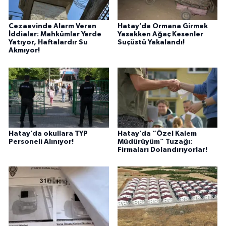
Cezaevinde Alarm Veren
Hatay’da Ormana Girmek
İddialar: Mahkûmlar Yerde
Yasakken Ağaç Kesenler
Yatıyor, Haftalardır Su
Suçüstü Yakalandı!
Akmıyor!
Hatay’da okullara TYP
Hatay’da “Özel Kalem
Personeli Alınıyor!
Müdürüyüm” Tuzağı:
Firmaları Dolandırıyorlar!