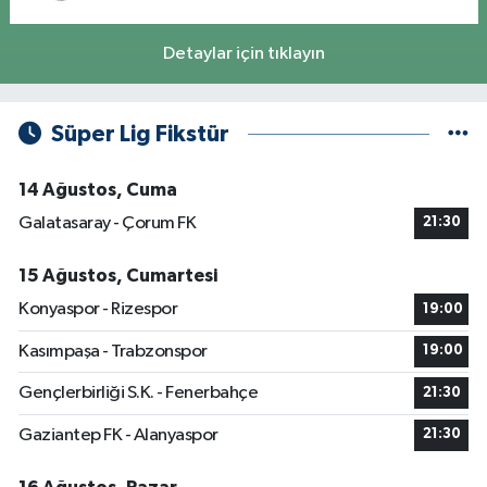
Detaylar için tıklayın
Süper Lig Fikstür
14 Ağustos, Cuma
Galatasaray - Çorum FK
21:30
15 Ağustos, Cumartesi
Konyaspor - Rizespor
19:00
Kasımpaşa - Trabzonspor
19:00
Gençlerbirliği S.K. - Fenerbahçe
21:30
Gaziantep FK - Alanyaspor
21:30