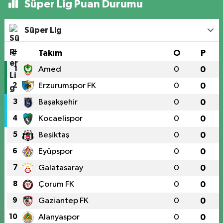
Süper Lig Puan Durumu
Süper Lig
#
Takım
O
P
1
Amed
0
0
2
Erzurumspor FK
0
0
3
Başakşehir
0
0
4
Kocaelispor
0
0
5
Beşiktaş
0
0
6
Eyüpspor
0
0
7
Galatasaray
0
0
8
Çorum FK
0
0
9
Gaziantep FK
0
0
10
Alanyaspor
0
0