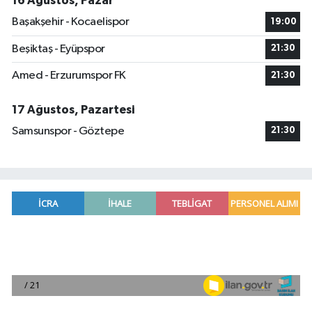
16 Ağustos, Pazar
Başakşehir - Kocaelispor
19:00
Beşiktaş - Eyüpspor
21:30
Amed - Erzurumspor FK
21:30
17 Ağustos, Pazartesi
Samsunspor - Göztepe
21:30
Adana'da helikopter destekli 'huzur ve güven' 
01:06 |
Mersin'de uyuşturucu operasyonunda 190 gram e
00:39 |
Adana'da silahlı saldırıda 3 kişi yaralandı
00:05 |