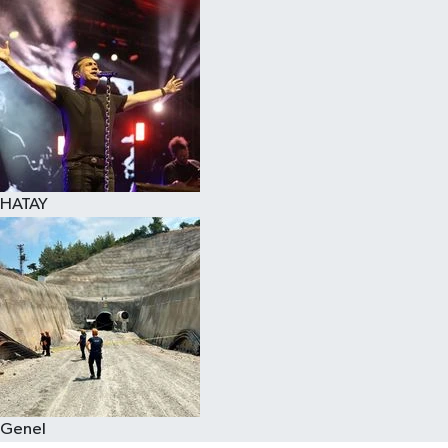
Spor
Teknoloji
Yaşam
HATAY
Genel