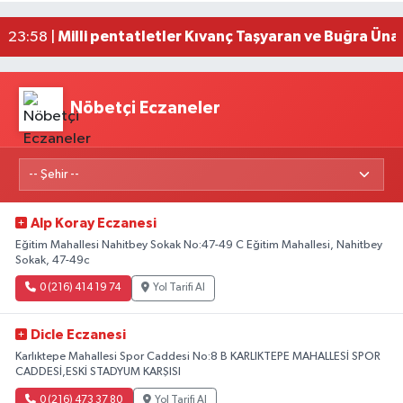
Fransa'dan iade edilen tarihi eserler Şam Kalesi
23:59 |
Milli pentatletler Kıvanç Taşyaran ve Buğra Üna
23:58 |
Nöbetçi Eczaneler
Alp Koray Eczanesi
Eğitim Mahallesi Nahitbey Sokak No:47-49 C Eğitim Mahallesi, Nahitbey
Sokak, 47-49c
0 (216) 414 19 74
Yol Tarifi Al
Dicle Eczanesi
Karlıktepe Mahallesi Spor Caddesi No:8 B KARLIKTEPE MAHALLESİ SPOR
CADDESİ,ESKİ STADYUM KARŞISI
0 (216) 473 37 80
Yol Tarifi Al