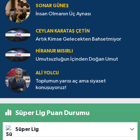
SONAR GÜNEŞ
İnsan Olmanın Üç Aynası
CEYLAN KARATAŞ ÇETIN
Artık Kimse Gelecekten Bahsetmiyor
HIRANUR MISIRLI
Umutsuzluğun İçinden Doğan Umut
ALI YOLCU
Toplumun yarısı aç ama siyaset
konuşuyoruz!
Süper Lig Puan Durumu
Süper Lig