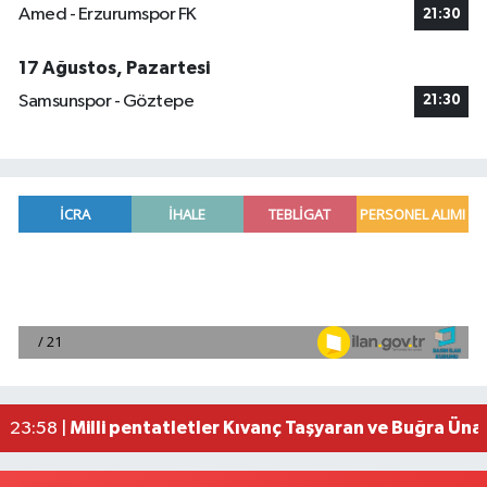
Amed - Erzurumspor FK
21:30
17 Ağustos, Pazartesi
Samsunspor - Göztepe
21:30
Adana'da helikopter destekli 'huzur ve güven' 
01:06 |
Mersin'de uyuşturucu operasyonunda 190 gram e
00:39 |
Adana'da silahlı saldırıda 3 kişi yaralandı
00:05 |
Fransa'dan iade edilen tarihi eserler Şam Kalesi
23:59 |
Milli pentatletler Kıvanç Taşyaran ve Buğra Üna
23:58 |