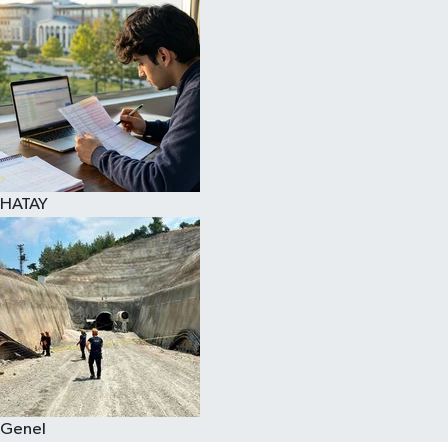
Spor
Teknoloji
Yaşam
HATAY
Genel