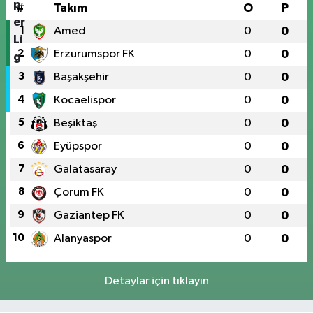
#
Takım
O
P
1
Amed
0
0
2
Erzurumspor FK
0
0
3
Başakşehir
0
0
4
Kocaelispor
0
0
5
Beşiktaş
0
0
6
Eyüpspor
0
0
7
Galatasaray
0
0
8
Çorum FK
0
0
9
Gaziantep FK
0
0
10
Alanyaspor
0
0
Detaylar için tıklayın