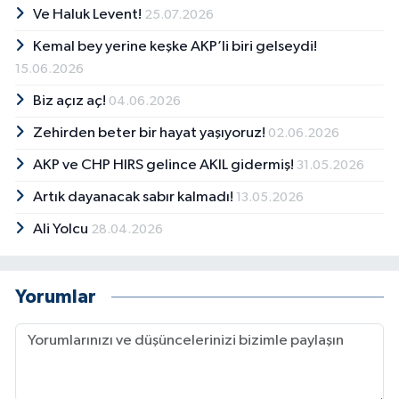
Ve Haluk Levent!
25.07.2026
Kemal bey yerine keşke AKP’li biri gelseydi!
15.06.2026
Biz açız aç!
04.06.2026
Zehirden beter bir hayat yaşıyoruz!
02.06.2026
AKP ve CHP HIRS gelince AKIL gidermiş!
31.05.2026
Artık dayanacak sabır kalmadı!
13.05.2026
Ali Yolcu
28.04.2026
Yorumlar