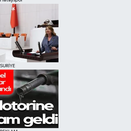
Hatayspor
SURİYE