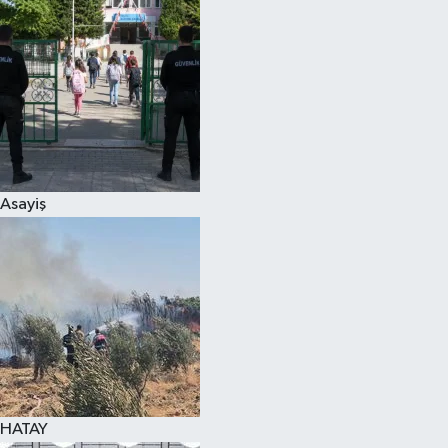
Spor
Teknoloji
Yaşam
Asayiş
HATAY