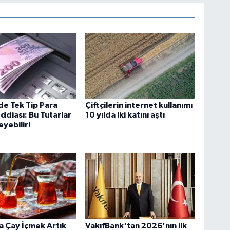
İs
Ak
So
e Tek Tip Para
Çiftçilerin internet kullanımı
ddiası: Bu Tutarlar
10 yılda iki katını aştı
yebilir!
At
DÖ
SA
Sü
 Çay İçmek Artık
VakıfBank'tan 2026'nın ilk