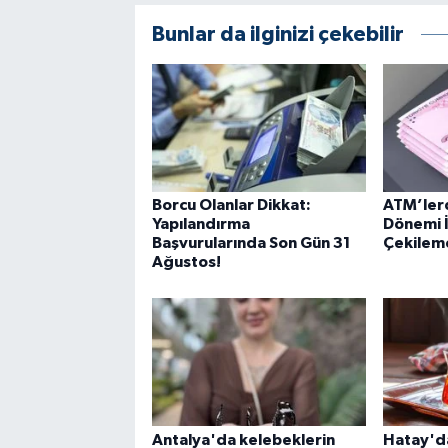
Bunlar da ilginizi çekebilir
Borcu Olanlar Dikkat:
ATM’lerd
Yapılandırma
Dönemi İ
Başvurularında Son Gün 31
Çekileme
Ağustos!
Antalya'da kelebeklerin
Hatay'da