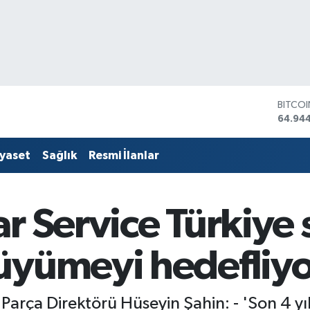
DOLA
47,74
EURO
55,25
iyaset
Sağlık
Resmi İlanlar
STERLİ
64,481
GRAM 
6660.
r Service Türkiye s
BİST1
13.779
BITCO
üyümeyi hedefliyo
64.94
k Parça Direktörü Hüseyin Şahin: - 'Son 4 