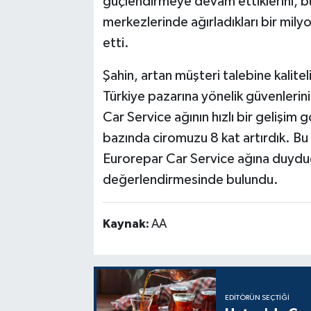
güçlendirmeye devam ettiklerini, bu
merkezlerinde ağırladıkları bir mily
etti.
Şahin, artan müşteri talebine kalitel
Türkiye pazarına yönelik güvenlerini
Car Service ağının hızlı bir gelişim 
bazında ciromuzu 8 kat artırdık. Bu 
Eurorepar Car Service ağına duyduğ
değerlendirmesinde bulundu.
Kaynak:
AA
EDITÖRÜN SEÇTIĞI