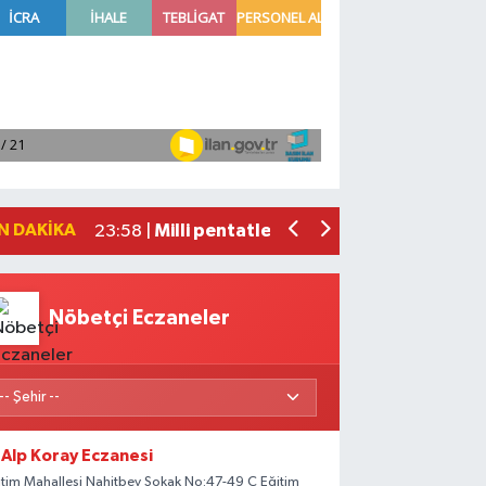
Adana'da helikopter destekli 'huzur v
01:06 |
Mersin'de uyuşturucu operasyonunda 1
00:39 |
Adana'da silahlı saldırıda 3 kişi yaral
00:05 |
Fransa'dan iade edilen tarihi eserler 
23:59 |
N DAKIKA
Milli pentatletler Kıvanç Taşyaran ve
23:58 |
Nöbetçi Eczaneler
Alp Koray Eczanesi
itim Mahallesi Nahitbey Sokak No:47-49 C Eğitim