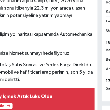
e onarım ağına sahip şirket, 2026 yılına
Ko
lı sonu itibarıyla 22,3 milyon araca ulaşan
Ka
arkının potansiyeline yatırım yapmayı
Ge
Ga
elişim yol haritası kapsamında Automechanika
1
Ba
imize hizmet sunmayı hedefliyoruz'
Be
Tofaş Satış Sonrası ve Yedek Parça Direktörü
Am
obil ve hafif ticari araç parkının, son 5 yılda
ı belirtti.
1
Sa
 İçmek Artık Lüks Oldu
üle