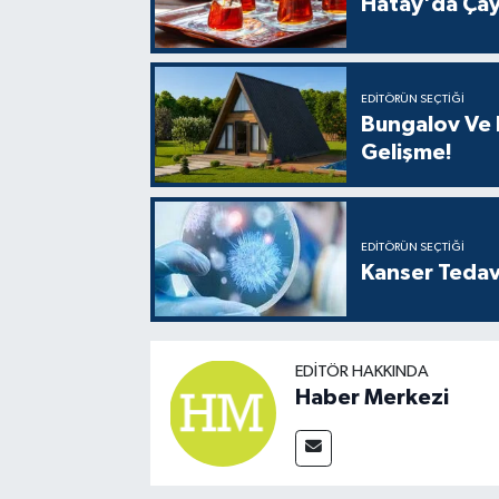
Hatay'da Çay
EDITÖRÜN SEÇTIĞI
Bungalov Ve B
Gelişme!
EDITÖRÜN SEÇTIĞI
Kanser Tedav
EDITÖR HAKKINDA
Haber Merkezi