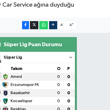
par Car Service ağına duyduğu
-
+
A
A
Süper Lig Puan Durumu
Süper Lig
#
Takım
O
P
1
Amed
0
0
2
Erzurumspor FK
0
0
3
Başakşehir
0
0
4
Kocaelispor
0
0
5
Beşiktaş
0
0