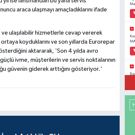
 yıl ise lansmandan bu yana servis
Ma
onuncu araca ulaşmayı amaçladıklarını ifade
i ve ulaşılabilir hizmetlerle cevap vererek
Ka
 ortaya koyduklarını ve son yıllarda Eurorepar
MA
gösterdiğini aktararak, 'Son 4 yılda avro
güçlü ivme, müşterilerin ve servis noktalarının
u güvenin giderek arttığını gösteriyor.'
Ba
Pa
No
Me
RE
DE