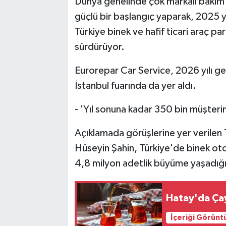
Dünya genelinde çok markalı bakım v
güçlü bir başlangıç yaparak, 2025 yı
Türkiye binek ve hafif ticari araç p
sürdürüyor.
Eurorepar Car Service, 2026 yılı g
İstanbul fuarında da yer aldı.
- 'Yıl sonuna kadar 350 bin müşter
Açıklamada görüşlerine yer verilen 
Hüseyin Şahin, Türkiye'de binek otom
4,8 milyon adetlik büyüme yaşadığın
Hatay'da Çay
İçeriği Görünt