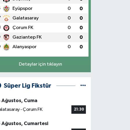
6
Eyüpspor
0
0
7
Galatasaray
0
0
8
Çorum FK
0
0
9
Gaziantep FK
0
0
0
Alanyaspor
0
0
Detaylar için tıklayın
Süper Lig Fikstür
4 Ağustos, Cuma
latasaray - Çorum FK
21:30
5 Ağustos, Cumartesi