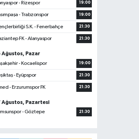
nyaspor - Rizespor
19:00
sımpaşa - Trabzonspor
19:00
nçlerbirliği S.K. - Fenerbahçe
21:30
ziantep FK - Alanyaspor
21:30
6 Ağustos, Pazar
şakşehir - Kocaelispor
19:00
şiktaş - Eyüpspor
21:30
ed - Erzurumspor FK
21:30
7 Ağustos, Pazartesi
msunspor - Göztepe
21:30