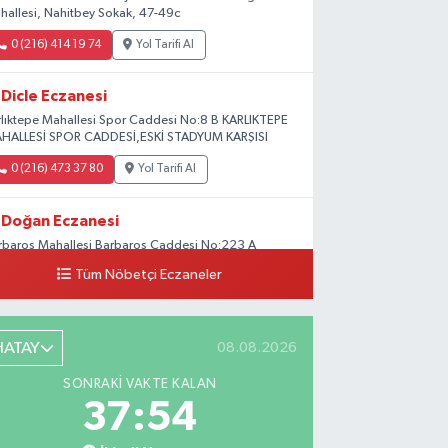
hallesi, Nahitbey Sokak, 47-49c
0 (216) 414 19 74
Yol Tarifi Al
Dicle Eczanesi
rlıktepe Mahallesi Spor Caddesi No:8 B KARLIKTEPE
HALLESİ SPOR CADDESİ,ESKİ STADYUM KARŞISI
0 (216) 473 37 80
Yol Tarifi Al
Doğan Eczanesi
rbaros Mahallesi Barbaros Caddesi No:223 A
ladium AVM aşağısı, Mersinli Ciğerci Apo ve 32.
Tüm Nöbetçi Eczaneler
ter arası
0 (216) 315 64 48
Yol Tarifi Al
HATAY
08.08.2026
Mali Eczanesi
SONRAKI VAKTE KALAN
rkez Mahallesi Tüloğlu Sokak No:4 A
37:53
ŞİTPAŞACADDESİ QNB BANK SOKAĞI REŞİTPAŞA
NİZKÖŞKLER SAĞLIK OCAĞI KARŞISI