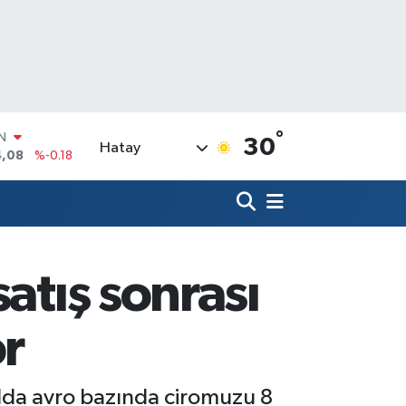
°
R
30
Hatay
36
%0.18
10
%0.32
N
1
%0.38
ALTIN
55
%0.03
atış sonrası
00
%-14
IN
r
4,08
%-0.18
yılda avro bazında ciromuzu 8