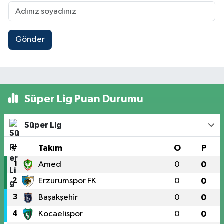
Gönder
Süper Lig Puan Durumu
Süper Lig
#
Takım
O
P
1
Amed
0
0
2
Erzurumspor FK
0
0
3
Başakşehir
0
0
4
Kocaelispor
0
0