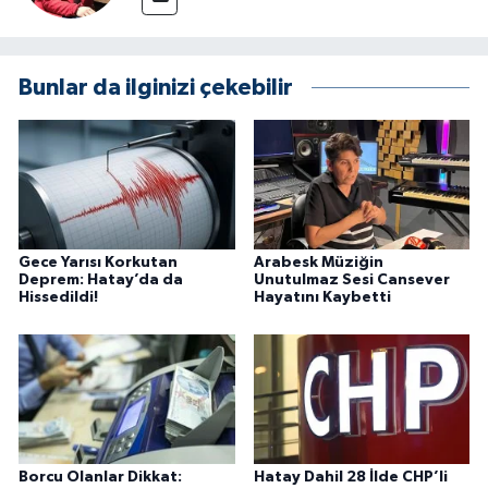
Bunlar da ilginizi çekebilir
Gece Yarısı Korkutan
Arabesk Müziğin
Deprem: Hatay’da da
Unutulmaz Sesi Cansever
Hissedildi!
Hayatını Kaybetti
Borcu Olanlar Dikkat:
Hatay Dahil 28 İlde CHP’li