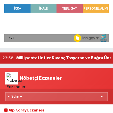
Mersin'de uyuşturucu operasyonunda 190 gram e
00:39 |
Adana'da silahlı saldırıda 3 kişi yaralandı
00:05 |
Fransa'dan iade edilen tarihi eserler Şam Kalesi
23:59 |
Milli pentatletler Kıvanç Taşyaran ve Buğra Üna
23:58 |
Adana'da helikopter destekli 'huzur ve güven' 
01:06 |
Nöbetçi Eczaneler
Alp Koray Eczanesi