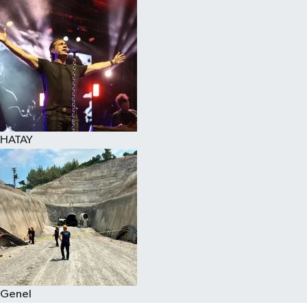
Spor
Teknoloji
Yaşam
HATAY
Genel