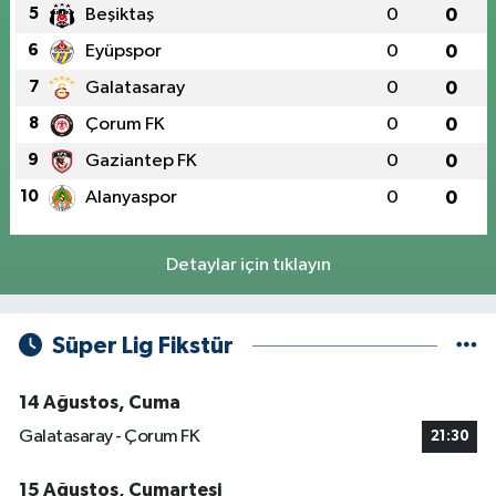
5
Beşiktaş
0
0
6
Eyüpspor
0
0
7
Galatasaray
0
0
8
Çorum FK
0
0
9
Gaziantep FK
0
0
10
Alanyaspor
0
0
Detaylar için tıklayın
Süper Lig Fikstür
14 Ağustos, Cuma
Galatasaray - Çorum FK
21:30
15 Ağustos, Cumartesi