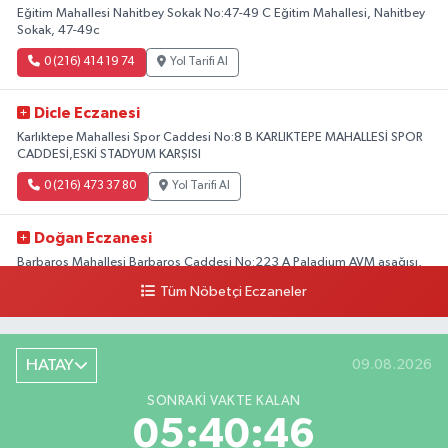
Eğitim Mahallesi Nahitbey Sokak No:47-49 C Eğitim Mahallesi, Nahitbey
Sokak, 47-49c
0 (216) 414 19 74
Yol Tarifi Al
Dicle Eczanesi
Karlıktepe Mahallesi Spor Caddesi No:8 B KARLIKTEPE MAHALLESİ SPOR
CADDESİ,ESKİ STADYUM KARŞISI
0 (216) 473 37 80
Yol Tarifi Al
Doğan Eczanesi
Barbaros Mahallesi Barbaros Caddesi No:223 A Paladium AVM aşağısı,
Mersinli Ciğerci Apo ve 32. Noter arası
Tüm Nöbetçi Eczaneler
0 (216) 315 64 48
Yol Tarifi Al
Mali Eczanesi
HATAY
09.08.2026
Merkez Mahallesi Tüloğlu Sokak No:4 A REŞİTPAŞACADDESİ QNB BANK
SONRAKI VAKTE KALAN
SOKAĞI REŞİTPAŞA DENİZKÖŞKLER SAĞLIK OCAĞI KARŞISI
05:40:45
0 (532) 711 72 17
Yol Tarifi Al