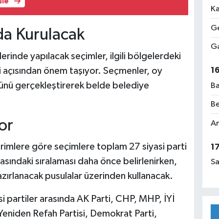
üle
Ka
Ge
da Kurulacak
Ga
rinde yapılacak seçimler, ilgili bölgelerdeki
i açısından önem taşıyor. Seçmenler, oy
1
günü gerçekleştirerek belde belediye
Ba
Be
yor
Am
irimlere göre seçimlere toplam 27 siyasi parti
1
ulasındaki sıralaması daha önce belirlenirken,
Sa
azırlanacak pusulalar üzerinden kullanacak.
si partiler arasında AK Parti, CHP, MHP, İYİ
 Yeniden Refah Partisi, Demokrat Parti,