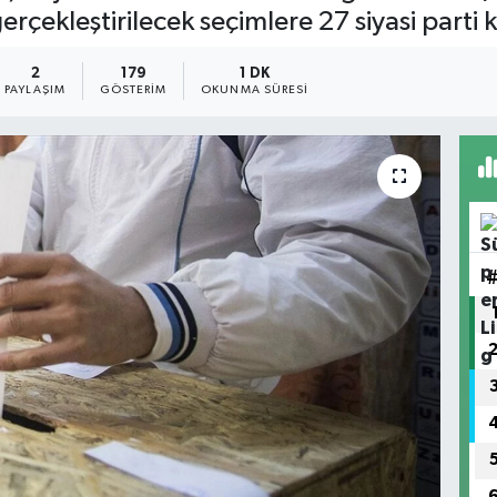
ekleştirilecek seçimlere 27 siyasi parti ka
2
179
1 DK
PAYLAŞIM
GÖSTERIM
OKUNMA SÜRESI