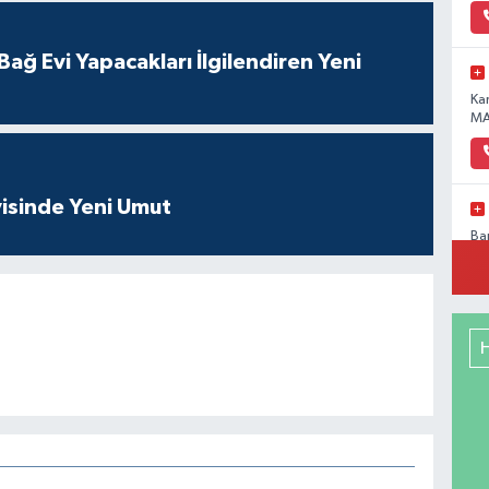
ağ Evi Yapacakları İlgilendiren Yeni
Ka
MA
isinde Yeni Umut
Ba
Pa
No
Me
RE
DE