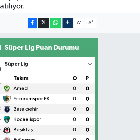
tılıyor.
-
+
A
A
Süper Lig Puan Durumu
Süper Lig
#
Takım
O
P
1
Amed
0
0
2
Erzurumspor FK
0
0
3
Başakşehir
0
0
4
Kocaelispor
0
0
5
Beşiktaş
0
0
6