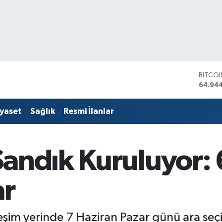
DOLA
47,74
EURO
55,25
iyaset
Sağlık
Resmi İlanlar
STERLİ
64,481
GRAM 
6660.
Sandık Kuruluyor:
BİST1
13.779
BITCO
ar
64.94
eşim yerinde 7 Haziran Pazar günü ara seç