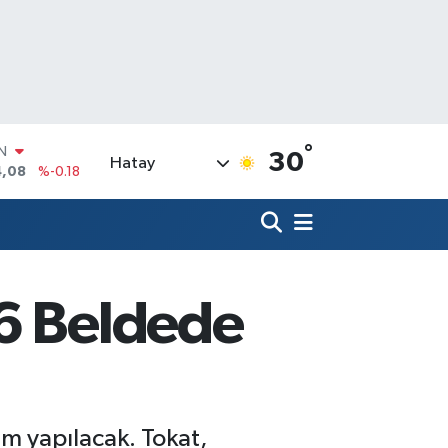
°
R
30
Hatay
36
%0.18
10
%0.32
N
1
%0.38
ALTIN
55
%0.03
 6 Beldede
00
%-14
IN
4,08
%-0.18
im yapılacak. Tokat,