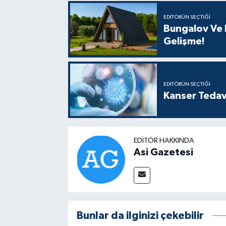
EDITÖRÜN SEÇTIĞI
Bungalov Ve B
Gelişme!
EDITÖRÜN SEÇTIĞI
Kanser Tedav
EDITÖR HAKKINDA
Asi Gazetesi
Bunlar da ilginizi çekebilir