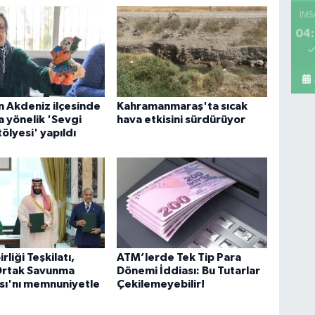
İMS
04:
Mi
A 
n Akdeniz ilçesinde
Kahramanmaraş'ta sıcak
a yönelik 'Sevgi
hava etkisini sürdürüyor
Sa
ölyesi' yapıldı
Ko
ME
BE
CA
irliği Teşkilatı,
ATM’lerde Tek Tip Para
rtak Savunma
Dönemi İddiası: Bu Tutarlar
sı'nı memnuniyetle
Çekilemeyebilir!
İs