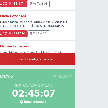
0 (216) 414 19 74
Yol Tarifi Al
Dicle Eczanesi
rlıktepe Mahallesi Spor Caddesi No:8 B KARLIKTEPE
HALLESİ SPOR CADDESİ,ESKİ STADYUM KARŞISI
0 (216) 473 37 80
Yol Tarifi Al
Doğan Eczanesi
rbaros Mahallesi Barbaros Caddesi No:223 A
ladium AVM aşağısı, Mersinli Ciğerci Apo ve 32.
Tüm Nöbetçi Eczaneler
ter arası
0 (216) 315 64 48
Yol Tarifi Al
HATAY
08.08.2026
Mali Eczanesi
SONRAKI VAKTE KALAN
rkez Mahallesi Tüloğlu Sokak No:4 A
02:45:06
ŞİTPAŞACADDESİ QNB BANK SOKAĞI REŞİTPAŞA
NİZKÖŞKLER SAĞLIK OCAĞI KARŞISI
İkindi Namazı
0 (532) 711 72 17
Yol Tarifi Al