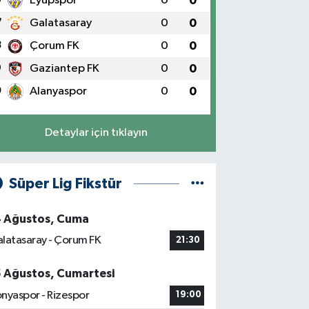
Eyüpspor
0
0
7
Galatasaray
0
0
8
Çorum FK
0
0
9
Gaziantep FK
0
0
0
Alanyaspor
0
0
Detaylar için tıklayın
Süper Lig Fikstür
4 Ağustos, Cuma
latasaray - Çorum FK
21:30
5 Ağustos, Cumartesi
nyaspor - Rizespor
19:00