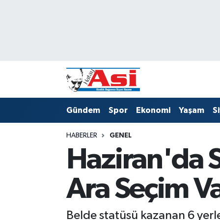
Asayiş
Hava Durumu
Dünya
Trafik Durumu
Eğitim
Süper Lig Puan Durumu ve Fikstür
Gündem
Spor
Ekonomi
Yaşam
S
Ekonomi
Tüm Manşetler
HABERLER
GENEL
Gündem
Son Dakika Haberleri
Haziran'da 
Magazin
Haber Arşivi
Ara Seçim V
Sağlık
Siyaset
Belde statüsü kazanan 6 yerl