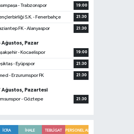
sımpaşa - Trabzonspor
19:00
nçlerbirliği S.K. - Fenerbahçe
21:30
ziantep FK - Alanyaspor
21:30
6 Ağustos, Pazar
şakşehir - Kocaelispor
19:00
şiktaş - Eyüpspor
21:30
ed - Erzurumspor FK
21:30
7 Ağustos, Pazartesi
msunspor - Göztepe
21:30