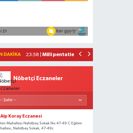
Adana'da helikopter destekli 'huzur v
01:06 |
Mersin'de uyuşturucu operasyonunda 1
00:39 |
Adana'da silahlı saldırıda 3 kişi yaral
00:05 |
Fransa'dan iade edilen tarihi eserler 
23:59 |
N DAKIKA
Milli pentatletler Kıvanç Taşyaran ve
23:58 |
Nöbetçi Eczaneler
Alp Koray Eczanesi
itim Mahallesi Nahitbey Sokak No:47-49 C Eğitim
hallesi, Nahitbey Sokak, 47-49c