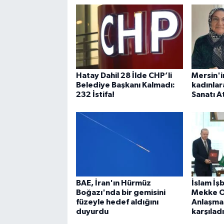
Hatay Dahil 28 İlde CHP’li
Mersin'i
Belediye Başkanı Kalmadı:
kadınlar
232 İstifa!
Sanatı At
BAE, İran'ın Hürmüz
İslam İşb
Boğazı'nda bir gemisini
Mekke O
füzeyle hedef aldığını
Anlaşma
duyurdu
karşıladı