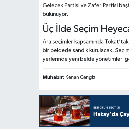
Gelecek Partisi ve Zafer Partisi ba
bulunuyor.
Üç İlde Seçim Heyec
Ara seçimler kapsamında Tokat’taki
bir beldede sandık kurulacak. Seçi
yerlerinde yeni belde yönetimleri g
Muhabir:
Kenan Cengiz
EDITÖRÜN SEÇTIĞI
Hatay'da Çay