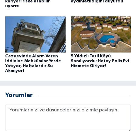
kariyeri riske atabilir'
aydınlatıldığını duyurdu
uyarısı
Cezaevinde Alarm Veren
5 Yıldızlı Tatil Köyü
İddialar: Mahkûmlar Yerde
Sanılıyordu: Hatay Polis Evi
Yatıyor, Haftalardır Su
Hizmete Giriyor!
Akmıyor!
Yorumlar