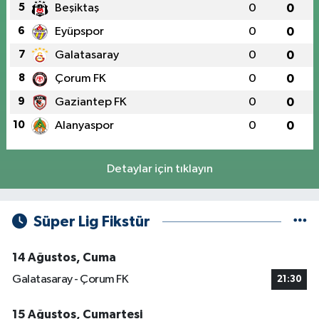
5
Beşiktaş
0
0
6
Eyüpspor
0
0
7
Galatasaray
0
0
8
Çorum FK
0
0
9
Gaziantep FK
0
0
10
Alanyaspor
0
0
Detaylar için tıklayın
Süper Lig Fikstür
14 Ağustos, Cuma
Galatasaray - Çorum FK
21:30
15 Ağustos, Cumartesi