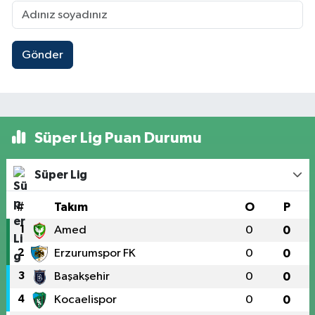
Gönder
Süper Lig Puan Durumu
Süper Lig
#
Takım
O
P
1
Amed
0
0
2
Erzurumspor FK
0
0
3
Başakşehir
0
0
4
Kocaelispor
0
0