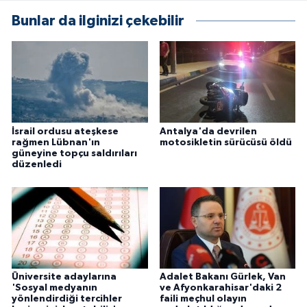
Bunlar da ilginizi çekebilir
İsrail ordusu ateşkese
Antalya'da devrilen
rağmen Lübnan'ın
motosikletin sürücüsü öldü
güneyine topçu saldırıları
düzenledi
Üniversite adaylarına
Adalet Bakanı Gürlek, Van
'Sosyal medyanın
ve Afyonkarahisar'daki 2
yönlendirdiği tercihler
faili meçhul olayın