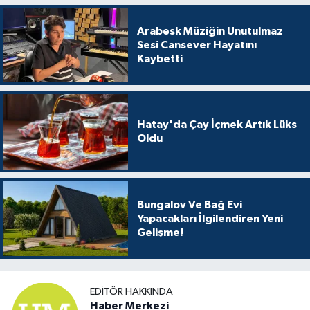
Arabesk Müziğin Unutulmaz
Sesi Cansever Hayatını
Kaybetti
Hatay'da Çay İçmek Artık Lüks
Oldu
Bungalov Ve Bağ Evi
Yapacakları İlgilendiren Yeni
Gelişme!
EDITÖR HAKKINDA
Haber Merkezi