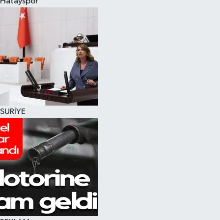
Hatayspor
SURİYE