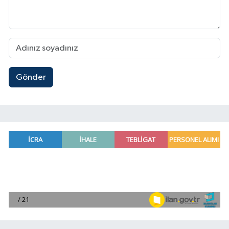
Gönder
Mersin'de uyuşturucu operasyonunda 190 gram e
00:39 |
Adana'da silahlı saldırıda 3 kişi yaralandı
00:05 |
Fransa'dan iade edilen tarihi eserler Şam Kalesi
23:59 |
Milli pentatletler Kıvanç Taşyaran ve Buğra Üna
23:58 |