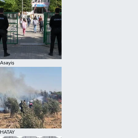
Spor
Teknoloji
Yaşam
Asayiş
HATAY