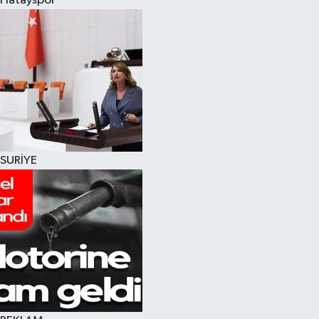
Hatayspor
SURİYE