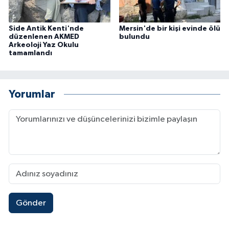
Side Antik Kenti'nde
Mersin'de bir kişi evinde ölü
düzenlenen AKMED
bulundu
Arkeoloji Yaz Okulu
tamamlandı
Yorumlar
Gönder