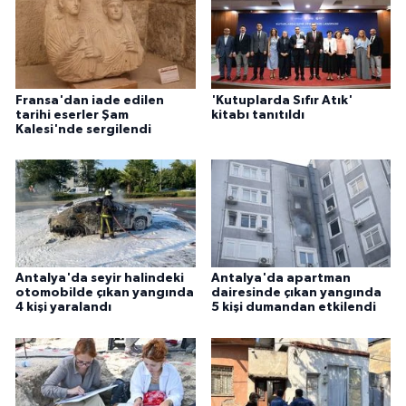
Fransa'dan iade edilen
'Kutuplarda Sıfır Atık'
tarihi eserler Şam
kitabı tanıtıldı
Kalesi'nde sergilendi
Antalya'da seyir halindeki
Antalya'da apartman
otomobilde çıkan yangında
dairesinde çıkan yangında
4 kişi yaralandı
5 kişi dumandan etkilendi