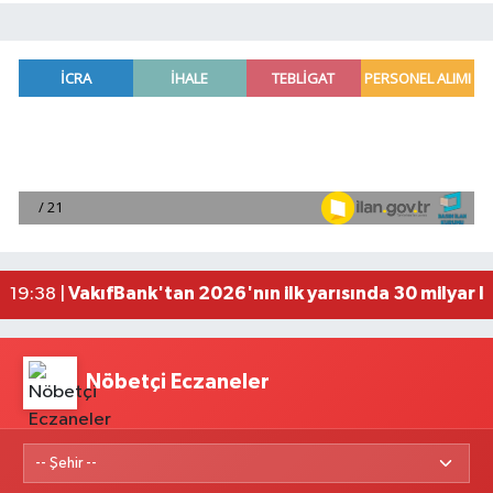
Antalya'da seyir halindeki otomobilde çıkan yang
21:03 |
Antalya'da apartman dairesinde çıkan yangında
20:05 |
Side Antik Kenti'nde düzenlenen AKMED Arkeol
19:56 |
VakıfBank'tan 2026'nın ilk yarısında 30 milyar l
19:38 |
'Kutuplarda Sıfır Atık' kitabı tanıtıldı
22:01 |
Nöbetçi Eczaneler