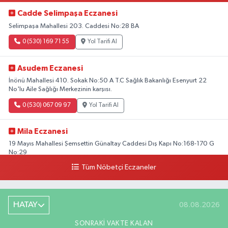
Cadde Selimpaşa Eczanesi
Selimpaşa Mahallesi 203. Caddesi No:28 BA
0 (530) 169 71 55
Yol Tarifi Al
Asudem Eczanesi
İnönü Mahallesi 410. Sokak No:50 A T.C Sağlık Bakanlığı Esenyurt 22
No'lu Aile Sağlığı Merkezinin karşısı.
0 (530) 067 09 97
Yol Tarifi Al
Mila Eczanesi
19 Mayıs Mahallesi Şemsettin Günaltay Caddesi Dış Kapı No:168-170 G
No:29
Tüm Nöbetçi Eczaneler
0 (216) 514 23 73
Yol Tarifi Al
Kasımpaşa Eczanesi
HATAY
08.08.2026
Yahya Kahya Mahallesi Kasımpaşa Bostanı Sokak 18A Mutfak Ekipmanları
Satan Dükkanların Olduğu Caddede Denizbank'ın Karşısı, Albaraka'nın
SONRAKI VAKTE KALAN
Sokağında