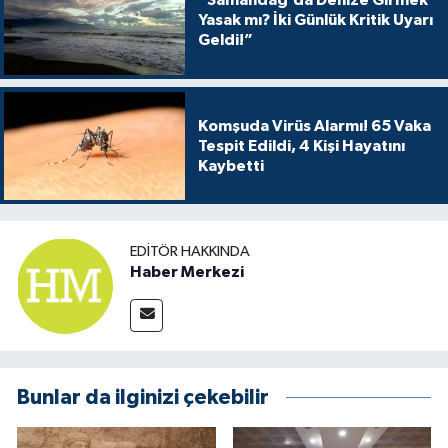
“Samandağ’da Denize Girmek
Yasak mı? İki Günlük Kritik Uyarı
Geldi!”
Komşuda Virüs Alarmı! 65 Vaka
Tespit Edildi, 4 Kişi Hayatını
Kaybetti
EDITÖR HAKKINDA
Haber Merkezi
Bunlar da ilginizi çekebilir