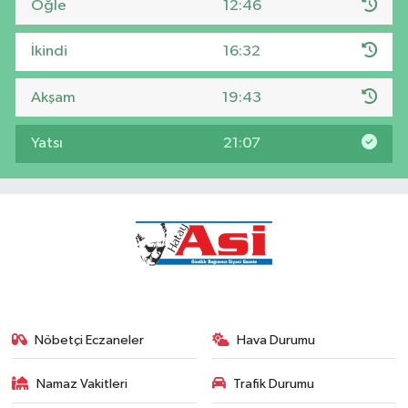
Öğle
12:46
İkindi
16:32
Akşam
19:43
Yatsı
21:07
Nöbetçi Eczaneler
Hava Durumu
Namaz Vakitleri
Trafik Durumu