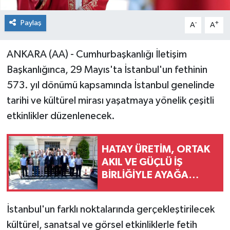
Paylaş
-
+
A
A
ANKARA (AA) - Cumhurbaşkanlığı İletişim
Başkanlığınca, 29 Mayıs'ta İstanbul'un fethinin
573. yıl dönümü kapsamında İstanbul genelinde
tarihi ve kültürel mirası yaşatmaya yönelik çeşitli
etkinlikler düzenlenecek.
HATAY ÜRETİM, ORTAK
AKIL VE GÜÇLÜ İŞ
BİRLİĞİYLE AYAĞA
KALKIYOR!
İstanbul'un farklı noktalarında gerçekleştirilecek
kültürel, sanatsal ve görsel etkinliklerle fetih