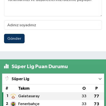
Gönder
Süper Lig Puan Durumu
Süper Lig
#
Takım
O
P
1
Galatasaray
33
77
2
Fenerbahçe
33
73