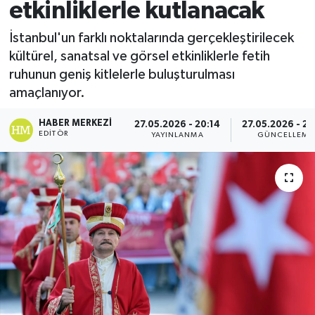
etkinliklerle kutlanacak
Spor
İstanbul'un farklı noktalarında gerçekleştirilecek
kültürel, sanatsal ve görsel etkinliklerle fetih
Teknoloji
ruhunun geniş kitlelerle buluşturulması
amaçlanıyor.
Yaşam
HABER MERKEZI
27.05.2026 - 20:14
27.05.2026 - 20
EDITÖR
YAYINLANMA
GÜNCELLEME