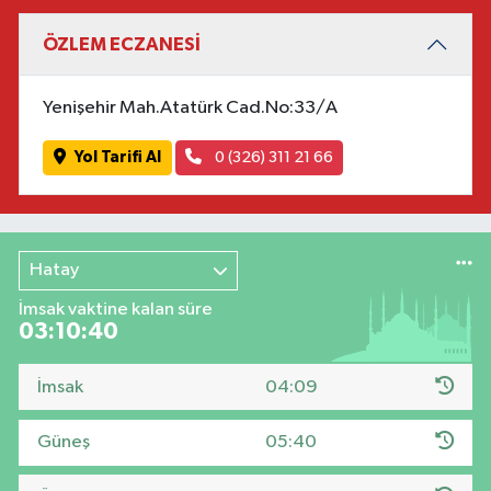
ÖZLEM ECZANESİ
Yenişehir Mah.Atatürk Cad.No:33/A
Yol Tarifi Al
0 (326) 311 21 66
Hatay
İmsak vaktine kalan süre
03:10:40
İmsak
04:09
Güneş
05:40