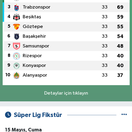
3
Trabzonspor
33
69
4
Beşiktaş
33
59
5
Göztepe
33
55
6
Başakşehir
33
54
7
Samsunspor
33
48
8
Rizespor
33
40
9
Konyaspor
33
40
10
Alanyaspor
33
37
Detaylar için tıklayın
Süper Lig Fikstür
15 Mayıs, Cuma