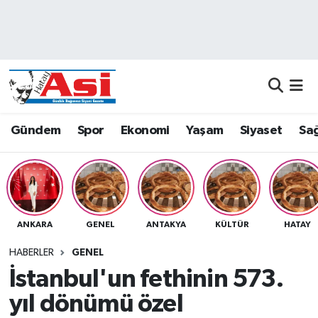
Asayiş
Nöbetçi Eczaneler
Dünya
Hava Durumu
Eğitim
Namaz Vakitleri
Gündem
Spor
Ekonomi
Yaşam
Siyaset
Sağ
Ekonomi
Trafik Durumu
Gündem
Süper Lig Puan Durumu ve Fikstür
ANKARA
GENEL
ANTAKYA
KÜLTÜR
HATAY
Magazin
Tüm Manşetler
HABERLER
GENEL
Sağlık
Son Dakika Haberleri
İstanbul'un fethinin 573.
yıl dönümü özel
Siyaset
Haber Arşivi