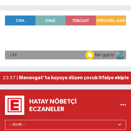
2026 Air Badminton Türkiye Şampiyonası, Ala
22:44 |
Cumhurbaşkanı Erdoğan, yarın Suudi Arabistan'a
22:31 |
Beşiktaş Çekya'dan İstanbul'a avantajlı dönüyo
22:31 |
Alanya'da mikroplastik kirliliği araştırması sonuç
21:12 |
Manavgat'ta kuyuya düşen çocuk itfaiye ekipleri
23:57 |
HATAY NÖBETÇI
ECZANELER