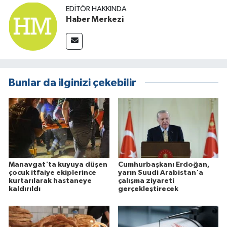
EDITÖR HAKKINDA
Haber Merkezi
Bunlar da ilginizi çekebilir
Manavgat'ta kuyuya düşen
Cumhurbaşkanı Erdoğan,
çocuk itfaiye ekiplerince
yarın Suudi Arabistan'a
kurtarılarak hastaneye
çalışma ziyareti
kaldırıldı
gerçekleştirecek