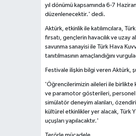
yıl dönümü kapsamında 6-7 Haziran'
düzenlenecektir.' dedi.
Aktürk, etkinlik ile katılımcılara, T
fırsatı, gençlerin havacılık ve uzay ala
savunma sanayisi ile Türk Hava Kuvve
tanıtılmasının amaçlandığını vurgula
Festivale ilişkin bilgi veren Aktürk, ş
'Öğrencilerimizin aileleri ile birlikt
ve paramotor gösterileri, personel k
simülatör deneyim alanları, özendiric
kültürel etkinlikler yer alacak, Tür
uçuşları yapılacaktır.'
Terörle mücadele