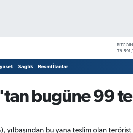
BITCOI
79.591,
DOLAR
45,436
iyaset
Sağlık
Resmi İlanlar
EURO
53,386
STERLİ
61,603
tan bugüne 99 ter
G.ALTIN
6862,
BİST10
14.598
 yılbaşından bu yana teslim olan terörist 