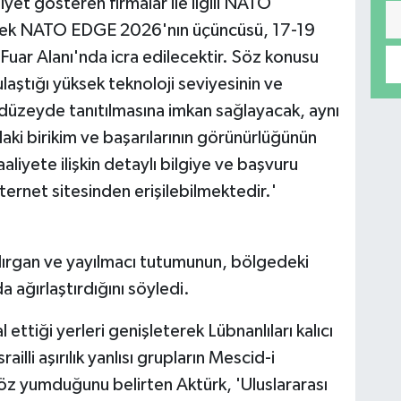
iyet gösteren firmalar ile ilgili NATO
necek NATO EDGE 2026'nın üçüncüsü, 17-19
Fuar Alanı'nda icra edilecektir. Söz konusu
ulaştığı yüksek teknoloji seviyesinin ve
sı düzeyde tanıtılmasına imkan sağlayacak, aynı
ki birikim ve başarılarının görünürlüğünün
aaliyete ilişkin detaylı bilgiye ve başvuru
rnet sitesinden erişilebilmektedir.'
ldırgan ve yayılmacı tutumunun, bölgedeki
 ağırlaştırdığını söyledi.
l ettiği yerleri genişleterek Lübnanlıları kalıcı
illi aşırılık yanlısı grupların Mescid-i
öz yumduğunu belirten Aktürk, 'Uluslararası