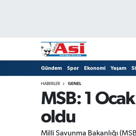
Asayiş
Nöbetçi Eczaneler
Dünya
Hava Durumu
Eğitim
Namaz Vakitleri
Gündem
Spor
Ekonomi
Yaşam
S
Ekonomi
Trafik Durumu
HABERLER
GENEL
Gündem
Süper Lig Puan Durumu ve Fikstür
MSB: 1 Ocak'
Magazin
Tüm Manşetler
oldu
Sağlık
Son Dakika Haberleri
Siyaset
Haber Arşivi
Milli Savunma Bakanlığı (MSB),