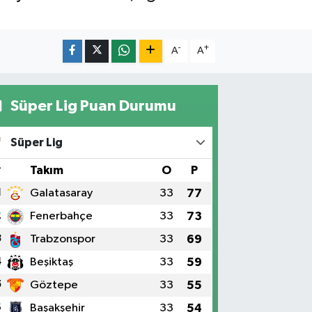
-
+
A
A
Süper Lig Puan Durumu
Süper Lig
#
Takım
O
P
1
Galatasaray
33
77
2
Fenerbahçe
33
73
3
Trabzonspor
33
69
4
Beşiktaş
33
59
5
Göztepe
33
55
6
Başakşehir
33
54