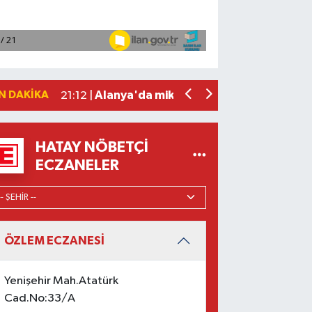
Manavgat'ta kuyuya düşen çocuk itfaiy
23:57 |
2026 Air Badminton Türkiye Şampiyo
22:44 |
Cumhurbaşkanı Erdoğan, yarın Suudi Ar
22:31 |
Beşiktaş Çekya'dan İstanbul'a avantaj
22:31 |
N DAKIKA
Alanya'da mikroplastik kirliliği araştır
21:12 |
HATAY NÖBETÇI
ECZANELER
ÖZLEM ECZANESİ
Yenişehir Mah.Atatürk
Cad.No:33/A