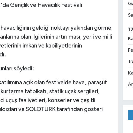
Ga
da Gençlik ve Havacılık Festivali
Sa
ürk havacılığının geldiği noktayı yakından görme
1
nlarına olan ilgilerinin artırılması, yerli ve milli
Ka
tlerinin imkan ve kabiliyetlerinin
Fe
dı.
Tr
unları söyledi:
Ka
e katılımına açık olan festivalde hava, paraşüt
An
urtarma tatbikatı, statik uçak sergileri,
i uçuş faaliyetleri, konserler ve çeşitli
k Yıldızları ve SOLOTÜRK tarafından gösteri