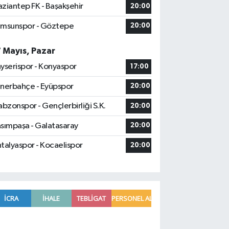
ziantep FK - Başakşehir
20:00
msunspor - Göztepe
20:00
7 Mayıs, Pazar
yserispor - Konyaspor
17:00
nerbahçe - Eyüpspor
20:00
abzonspor - Gençlerbirliği S.K.
20:00
sımpaşa - Galatasaray
20:00
talyaspor - Kocaelispor
20:00