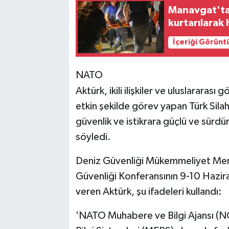
Manavgat'ta 
kurtarılarak 
İçeriği Görünt
NATO
Aktürk, ikili ilişkiler ve uluslarara
etkin şekilde görev yapan Türk Silah
güvenlik ve istikrara güçlü ve sürdü
söyledi.
Deniz Güvenliği Mükemmeliyet Merk
Güvenliği Konferansının 9-10 Haziran
veren Aktürk, şu ifadeleri kullandı:
'NATO Muhabere ve Bilgi Ajansı (N