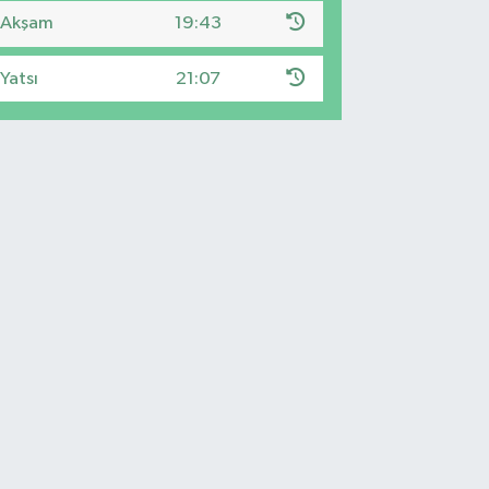
Akşam
19:43
Yatsı
21:07