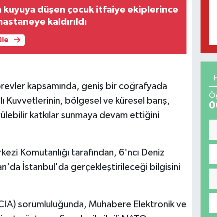
kuyuya düşen çocuk itfaiye ekiplerince
hastaneye kaldırıldı
üle
sı görevler kapsamında, geniş bir coğrafyada
Öğ
lı Kuvvetlerinin, bölgesel ve küresel barış,
0
rülebilir katkılar sunmaya devam ettiğini
ezi Komutanlığı tarafından, 6'ncı Deniz
'da İstanbul'da gerçekleştirileceği bilgisini
CIA) sorumluluğunda, Muhabere Elektronik ve