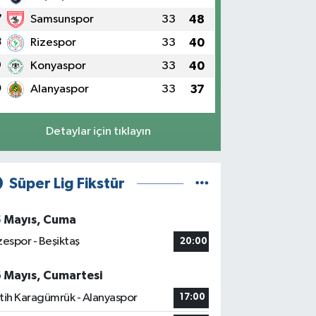
7
Samsunspor
33
48
8
Rizespor
33
40
9
Konyaspor
33
40
0
Alanyaspor
33
37
Detaylar için tıklayın
Süper Lig Fikstür
5 Mayıs, Cuma
zespor - Beşiktaş
20:00
6 Mayıs, Cumartesi
tih Karagümrük - Alanyaspor
17:00