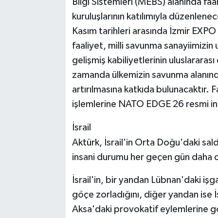
Bilgi Sistemleri (MEBS) alanında faal
kuruluşlarının katılımıyla düzenle
Kasım tarihleri arasında İzmir EXPO 
faaliyet, milli savunma sanayiimizin 
gelişmiş kabiliyetlerinin uluslarara
zamanda ülkemizin savunma alanında
artırılmasına katkıda bulunacaktır. F
işlemlerine NATO EDGE 26 resmi inte
İsrail
Aktürk, İsrail'in Orta Doğu'daki sa
insani durumu her geçen gün daha da
İsrail'in, bir yandan Lübnan'daki işga
göçe zorladığını, diğer yandan ise İsra
Aksa'daki provokatif eylemlerine g