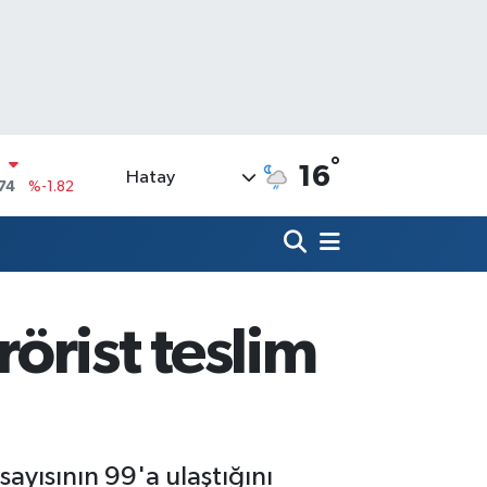
N
°
16
Hatay
74
%-1.82
20
%0.02
90
%0.19
N
80
%0.18
örist teslim
09000
%0.19
0
,00
%0
sayısının 99'a ulaştığını