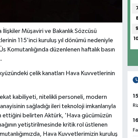
lişkiler Müşaviri ve Bakanlık Sözcüsü
1
erinin 115'inci kuruluş yıl dönümü nedeniyle
t Üs Komutanlığında düzenlenen haftalık basın
.
ökyüzündeki çelik kanatları Hava Kuvvetlerinin
1
kat kabiliyeti, nitelikli personeli, modern
Ri
anayisinin sağladığı ileri teknoloji imkanlarıyla
 ettiğini belirten Aktürk, 'Hava gücümüzün
1
nağının yetiştirilmesinde kritik rol üstlenen
Fa
omutanlığımızda, Hava Kuvvetlerimizin kuruluş