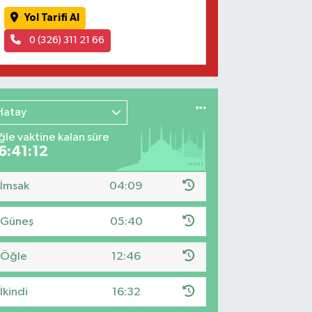
Yol Tarifi Al
0 (326) 311 21 66
Hatay
le vaktine kalan süre
6:41:11
İmsak
04:09
Güneş
05:40
Öğle
12:46
İkindi
16:32