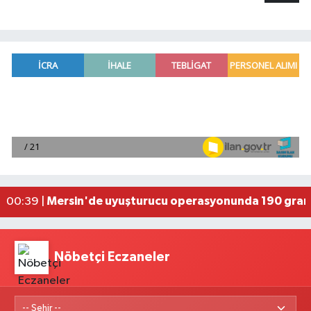
Fransa'dan iade edilen tarihi eserler Şam Kalesi
23:59 |
Milli pentatletler Kıvanç Taşyaran ve Buğra Üna
23:58 |
Adana'da helikopter destekli 'huzur ve güven' 
01:06 |
Mersin'de uyuşturucu operasyonunda 190 gram e
00:39 |
Adana'da silahlı saldırıda 3 kişi yaralandı
00:05 |
Nöbetçi Eczaneler