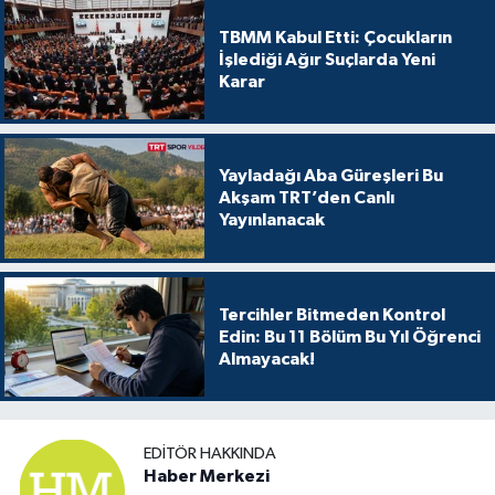
TBMM Kabul Etti: Çocukların
İşlediği Ağır Suçlarda Yeni
Karar
Yayladağı Aba Güreşleri Bu
Akşam TRT’den Canlı
Yayınlanacak
Tercihler Bitmeden Kontrol
Edin: Bu 11 Bölüm Bu Yıl Öğrenci
Almayacak!
EDITÖR HAKKINDA
Haber Merkezi