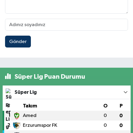
Gönder
Süper Lig Puan Durumu
Süper Lig
#
Takım
O
P
1
Amed
0
0
2
Erzurumspor FK
0
0