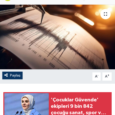
Paylaş
-
+
A
A
'Çocuklar Güvende'
ekipleri 9 bin 842
çocuğu sanat, spor ve