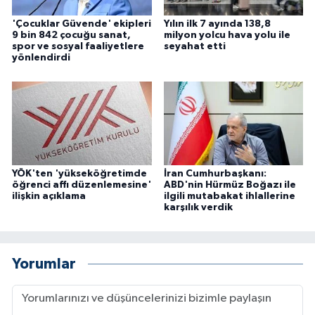
'Çocuklar Güvende' ekipleri
Yılın ilk 7 ayında 138,8
9 bin 842 çocuğu sanat,
milyon yolcu hava yolu ile
spor ve sosyal faaliyetlere
seyahat etti
yönlendirdi
YÖK'ten 'yükseköğretimde
İran Cumhurbaşkanı:
öğrenci affı düzenlemesine'
ABD'nin Hürmüz Boğazı ile
ilişkin açıklama
ilgili mutabakat ihlallerine
karşılık verdik
Yorumlar