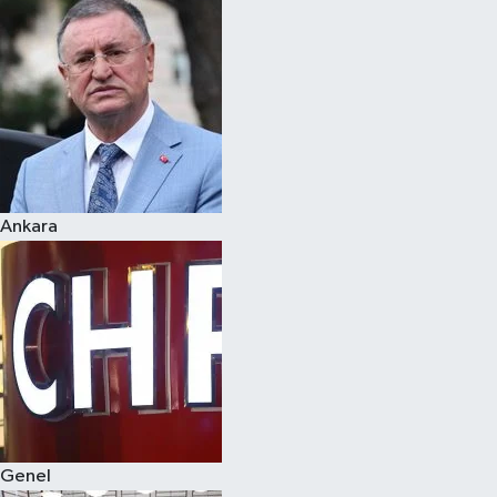
Spor
Teknoloji
Yaşam
Ankara
Genel