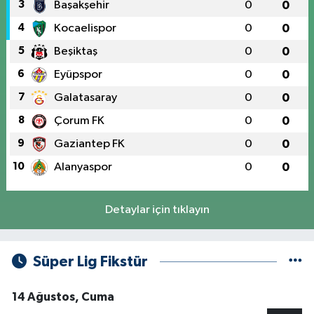
3
Başakşehir
0
0
4
Kocaelispor
0
0
5
Beşiktaş
0
0
6
Eyüpspor
0
0
7
Galatasaray
0
0
8
Çorum FK
0
0
9
Gaziantep FK
0
0
10
Alanyaspor
0
0
Detaylar için tıklayın
Süper Lig Fikstür
14 Ağustos, Cuma