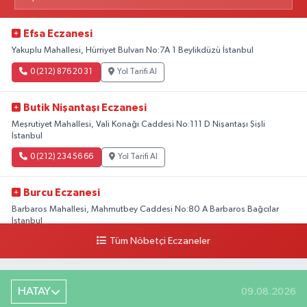
Efsa Eczanesi
Yakuplu Mahallesi, Hürriyet Bulvarı No:7A 1 Beylikdüzü İstanbul
0 (212) 876 20 31
Yol Tarifi Al
Butik Nişantaşı Eczanesi
Meşrutiyet Mahallesi, Vali Konağı Caddesi No:111 D Nişantaşı Şişli
İstanbul
0 (212) 234 56 66
Yol Tarifi Al
Burcu Eczanesi
Barbaros Mahallesi, Mahmutbey Caddesi No:80 A Barbaros Bağcılar
İstanbul
Tüm Nöbetçi Eczaneler
0 (212) 552 25 29
Yol Tarifi Al
Tuna Tillo Eczanesi
HATAY
09.08.2026
Akşemsettin Mahallesi, Akdeniz Caddesi No:12 A Fatih İstanbul