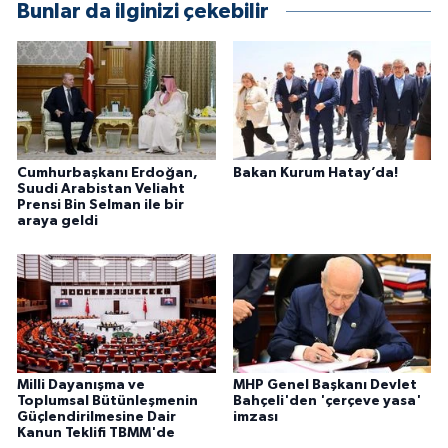
Bunlar da ilginizi çekebilir
Cumhurbaşkanı Erdoğan,
Bakan Kurum Hatay’da!
Suudi Arabistan Veliaht
Prensi Bin Selman ile bir
araya geldi
Milli Dayanışma ve
MHP Genel Başkanı Devlet
Toplumsal Bütünleşmenin
Bahçeli'den 'çerçeve yasa'
Güçlendirilmesine Dair
imzası
Kanun Teklifi TBMM'de