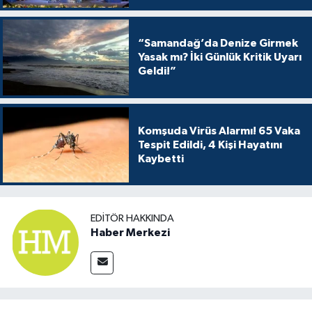
“Samandağ’da Denize Girmek
Yasak mı? İki Günlük Kritik Uyarı
Geldi!”
Komşuda Virüs Alarmı! 65 Vaka
Tespit Edildi, 4 Kişi Hayatını
Kaybetti
EDITÖR HAKKINDA
Haber Merkezi