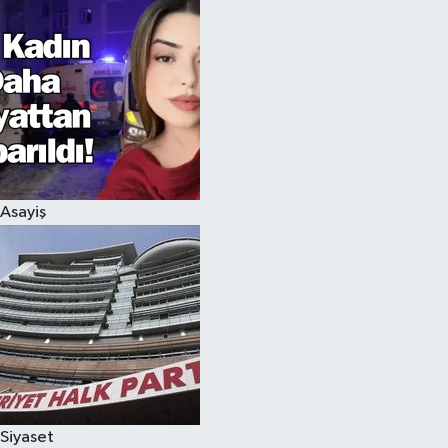
Asayiş
Siyaset