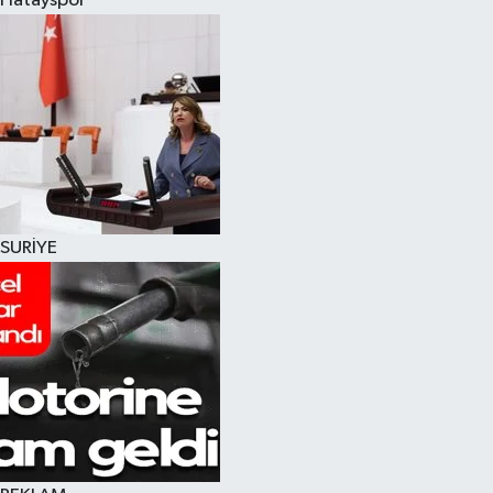
Hatayspor
SURİYE