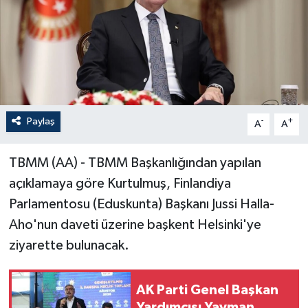
Paylaş
-
+
A
A
TBMM (AA) - TBMM Başkanlığından yapılan
açıklamaya göre Kurtulmuş, Finlandiya
Parlamentosu (Eduskunta) Başkanı Jussi Halla-
Aho'nun daveti üzerine başkent Helsinki'ye
ziyarette bulunacak.
AK Parti Genel Başkan
Yardımcısı Yayman