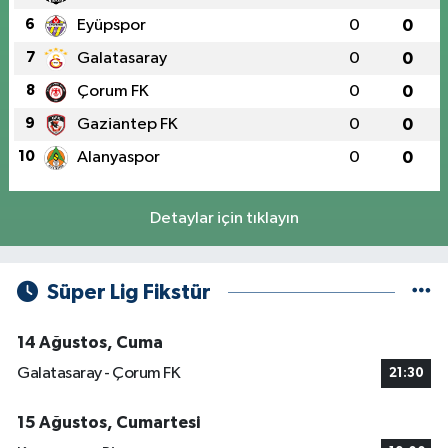
6
Eyüpspor
0
0
7
Galatasaray
0
0
8
Çorum FK
0
0
9
Gaziantep FK
0
0
10
Alanyaspor
0
0
Detaylar için tıklayın
Süper Lig Fikstür
14 Ağustos, Cuma
Galatasaray - Çorum FK
21:30
15 Ağustos, Cumartesi