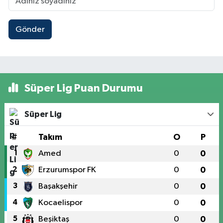
Gönder
Süper Lig Puan Durumu
Süper Lig
#
Takım
O
P
1
Amed
0
0
2
Erzurumspor FK
0
0
3
Başakşehir
0
0
4
Kocaelispor
0
0
5
Beşiktaş
0
0